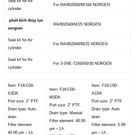
Seal kit for Air
For RA/802040/M/160 NORGEN
cylinder
phớt kích thủy lực
RA/802040/M/25 NORGEN
norgren
Seal kit for Air
For RA/802040/M/25 NORGEN
cylinder
Seal kit for Air
For 3-SNE-72/60/60/30 NORGEN
cylinder
Item: F18-C00-
Item: F18-C00-
Item: F18-C00-
A3DA
A1DA
M3DA
Port size: 2″ PTF
Port size: 2″ PTF
Port size: 2″ PTF
Drain type: Auto
Drain type: Auto
Drain type: Manual
drain
drain
Filter element: 40.00
Filter element:
Filter element: 5.00
µm – Lh :
40.00 µm – Lh :
µm – Lh :