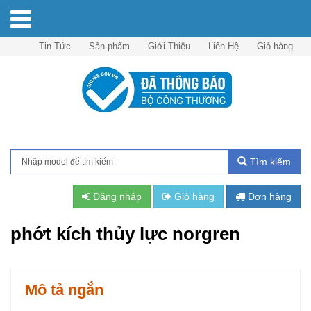
Tin Tức
Sản phẩm
Giới Thiệu
Liên Hệ
Giỏ hàng
Tìm kiếm
Đăng nhập
Giỏ hàng
Đơn hàng
phớt kích thủy lực norgren
Mô tả ngắn