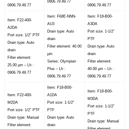
0906.79.49.77
0906.79.49.77
0906.79.49.77
Item: F68E-NNN-
Item: F18-B00-
Item: F22-400-
AU3
A3DA
A2DA
Drain type: Auto
Port size: 1-1/2″
Port size: 1/2″ PTF
drain
PTF
Drain type: Auto
Filter element: 40.00
Drain type: Auto
drain
µm
drain
Filter element:
Series: Olympian
Filter element:
25.00 µm – Lh :
Plus – Lh :
40.00 µm – Lh :
0906.79.49.77
0906.79.49.77
0906.79.49.77
Item: F18-B00-
Item: F18-B00-
Item: F22-400-
A1DA
M3DA
M2DA
Port size: 1-1/2″
Port size: 1-1/2″
Port size: 1/2″ PTF
PTF
PTF
Drain type: Manual
Drain type: Auto
Drain type: Manual
Filter element:
drain
Filter element: