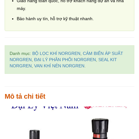
Giao hàng toàn quốc, hỗ trợ khách hàng dự án và nhà
máy.
Bảo hành uy tín, hỗ trợ kỹ thuật nhanh.
Danh mục:
BỘ LỌC KHÍ NORGREN
,
CẢM BIẾN ÁP SUẤT
NORGREN
,
ĐẠI LÝ PHÂN PHỐI NORGREN
,
SEAL KIT
NORGREN
,
VAN KHÍ NÉN NORGREN
.
Mô tả chi tiết