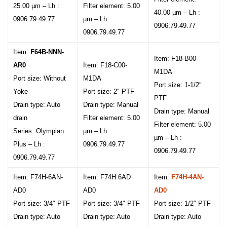
25.00 µm – Lh :
Filter element: 5.00
40.00 µm – Lh :
0906.79.49.77
µm – Lh :
0906.79.49.77
0906.79.49.77
Item:
F64B-NNN-
Item: F18-B00-
AR0
Item: F18-C00-
M1DA
Port size: Without
M1DA
Port size: 1-1/2″
Yoke
Port size: 2″ PTF
PTF
Drain type: Auto
Drain type: Manual
Drain type: Manual
drain
Filter element: 5.00
Filter element: 5.00
Series: Olympian
µm – Lh :
µm – Lh :
Plus – Lh :
0906.79.49.77
0906.79.49.77
0906.79.49.77
Item: F74H-6AN-
Item: F74H 6AD
Item:
F74H-4AN-
AD0
AD0
AD0
Port size: 3/4″ PTF
Port size: 3/4″ PTF
Port size: 1/2″ PTF
Drain type: Auto
Drain type: Auto
Drain type: Auto