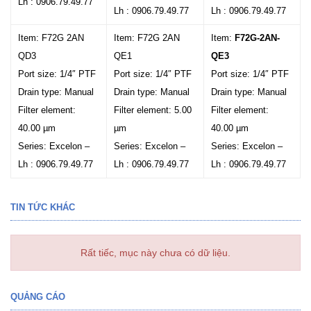
Lh : 0906.79.49.77
Lh : 0906.79.49.77
Lh : 0906.79.49.77
Item: F72G 2AN
Item: F72G 2AN
Item:
F72G-2AN-
QD3
QE1
QE3
Port size: 1/4″ PTF
Port size: 1/4″ PTF
Port size: 1/4″ PTF
Drain type: Manual
Drain type: Manual
Drain type: Manual
Filter element:
Filter element: 5.00
Filter element:
40.00 µm
µm
40.00 µm
Series: Excelon –
Series: Excelon –
Series: Excelon –
Lh : 0906.79.49.77
Lh : 0906.79.49.77
Lh : 0906.79.49.77
TIN TỨC KHÁC
Rất tiếc, mục này chưa có dữ liệu.
QUẢNG CÁO