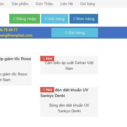
Tức
Sản phẩm
Giới Thiệu
Liên Hệ
Giỏ hàng
Đăng nhập
Giỏ hàng
Đơn hàng
6.79.49.77
Giỏ hàng
angthienphat.com
Hot
Cảm biến áp suất Gefran Việt
Cảm biến áp suất
Nam
Gefran
Việt Nam
p giảm tốc Rossi
ệt Nam
Hot
Bóng đèn diệt khuẩn UV
Cảm biến Gefran
Sankyo Denki