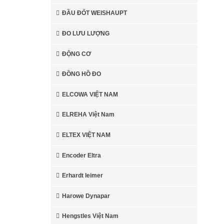
ĐẦU ĐỐT WEISHAUPT
ĐO LƯU LƯỢNG
ĐỘNG CƠ
ĐỒNG HỒ ĐO
ELCOWA VIỆT NAM
ELREHA Việt Nam
ELTEX VIỆT NAM
Encoder Eltra
Erhardt leimer
Harowe Dynapar
Hengstles Việt Nam