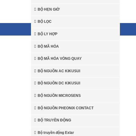
BỘ HẸN GIỜ
Van Asco Việt Nam
BỘ LỌC
© 2026 Sales3-0906.79.49.77. All rights reserved.
BỘ LY HỢP
BỘ MÃ HÓA
Gemu
Van thủy
Màng van Gemu
BỘ MÃ HÓA VÒNG QUAY
BỘ NGUỒN AC KIKUSUI
BỘ NGUỒN DC KIKUSUI
BỘ NGUỒN MICROSENS
BỘ NGUỒN PHEONIX CONTACT
BỘ TRUYỀN ĐỘNG
Bộ truyền động Exlar