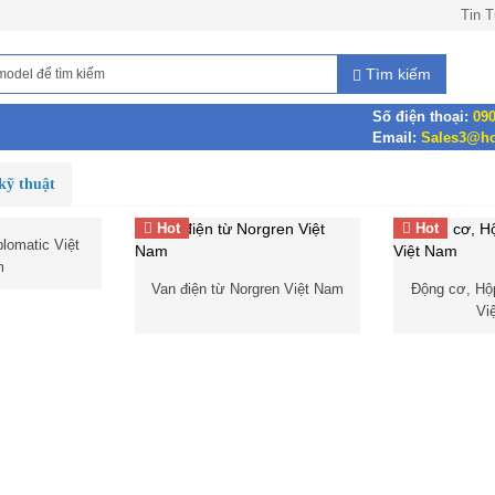
Tin 
Tìm kiếm
Số điện thoại:
090
Email:
Sales3@ho
kỹ thuật
Hot
Hot
lomatic Việt
lomatic Việt
m
Van điện từ Norgren Việt Nam
Động cơ, Hộ
Vi