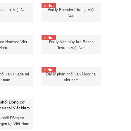
Hot
onan tại Việt Nam
Đại lý Encoder Lika tại Việt
onan tại Việt Nam
Đại lý Encoder Lika tại Việt
Nam
Nam
Cảm biến Gefran
Hot
eo Nordson Việt
Đại lý Van thủy lực Bosch
Nam
Rexroth Việt Nam
eo Nordson Việt
Hot
phối van Huade
Động cơ servo Moog – Van
hối van Huade tại
Đại lý phân phối van Moog tại
–
Van điện từ
điều khiển Moog –
Bơm
ệt nam
việt nam
nam
– Van thủy
Đầu dò nhiệt Gefran
Piston Moog
– Đại lý phân
iệt nam – Bơm
phối van Moog tại việt nam
de việt nam
nam
Van
e
n phối Động cơ
 Huade
động cơ
rgen tại Việt Nam
de