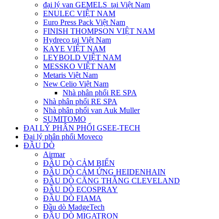
đại lý van GEMELS tại Việt Nam
ENULEC VIỆT NAM
Euro Press Pack Việt Nam
FINISH THOMPSON VIỆT NAM
Hydreco tại Việt Nam
KAYE VIỆT NAM
LEYBOLD VIỆT NAM
MESSKO VIỆT NAM
Metaris Việt Nam
New Celio Việt Nam
Nhà phân phối RE SPA
Nhà phân phối RE SPA
Nhà phân phối van Auk Muller
SUMITOMO
ĐẠI LÝ PHÂN PHỐI GSEE-TECH
Đại lý phân phối Moveco
ĐẦU DÒ
Airmar
ĐẦU DÒ CẢM BIẾN
ĐẦU DÒ CẢM ỨNG HEIDENHAIN
ĐẦU DÒ CĂNG THẲNG CLEVELAND
ĐẦU DÒ ECOSPRAY
ĐẦU DÒ FIAMA
Đầu dò MadgeTech
ĐẦU DÒ MIGATRON