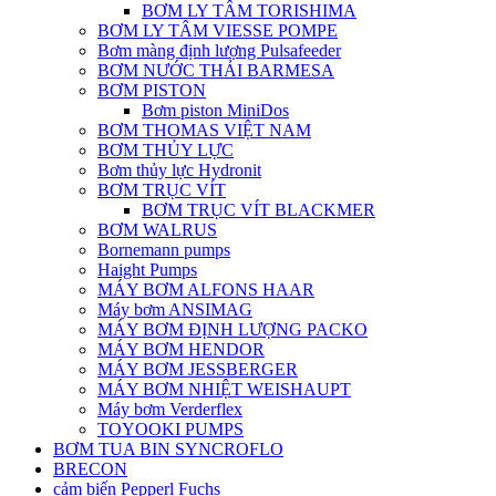
BƠM LY TÂM TORISHIMA
BƠM LY TÂM VIESSE POMPE
Bơm màng định lượng Pulsafeeder
BƠM NƯỚC THẢI BARMESA
BƠM PISTON
Bơm piston MiniDos
BƠM THOMAS VIỆT NAM
BƠM THỦY LỰC
Bơm thủy lực Hydronit
BƠM TRỤC VÍT
BƠM TRỤC VÍT BLACKMER
BƠM WALRUS
Bornemann pumps
Haight Pumps
MÁY BƠM ALFONS HAAR
Máy bơm ANSIMAG
MÁY BƠM ĐỊNH LƯỢNG PACKO
MÁY BƠM HENDOR
MÁY BƠM JESSBERGER
MÁY BƠM NHIỆT WEISHAUPT
Máy bơm Verderflex
TOYOOKI PUMPS
BƠM TUA BIN SYNCROFLO
BRECON
cảm biến Pepperl Fuchs