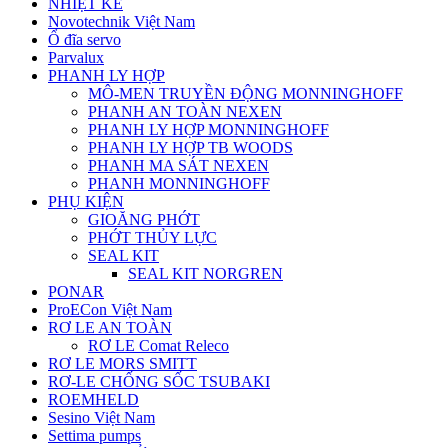
NHIỆT KẾ
Novotechnik Việt Nam
Ổ đĩa servo
Parvalux
PHANH LY HỢP
MÔ-MEN TRUYỀN ĐỘNG MONNINGHOFF
PHANH AN TOÀN NEXEN
PHANH LY HỢP MONNINGHOFF
PHANH LY HỢP TB WOODS
PHANH MA SÁT NEXEN
PHANH MONNINGHOFF
PHỤ KIỆN
GIOĂNG PHỚT
PHỚT THỦY LỰC
SEAL KIT
SEAL KIT NORGREN
PONAR
ProECon Việt Nam
RƠ LE AN TOÀN
RƠ LE Comat Releco
RƠ LE MORS SMITT
RƠ-LE CHỐNG SỐC TSUBAKI
ROEMHELD
Sesino Việt Nam
Settima pumps