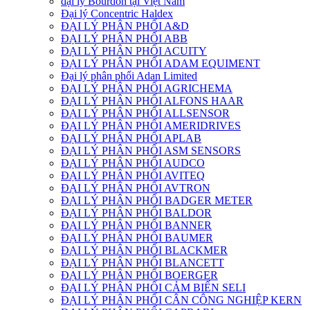
đại lý Bourdon tại Việt Nam
Đại lý Concentric Haldex
ĐẠI LÝ PHÂN PHỐI A&D
ĐẠI LÝ PHÂN PHỐI ABB
ĐẠI LÝ PHÂN PHỐI ACUITY
ĐẠI LÝ PHÂN PHỐI ADAM EQUIMENT
Đại lý phân phối Adan Limited
ĐẠI LÝ PHÂN PHỐI AGRICHEMA
ĐẠI LÝ PHÂN PHỐI ALFONS HAAR
ĐẠI LÝ PHÂN PHỐI ALLSENSOR
ĐẠI LÝ PHÂN PHỐI AMERIDRIVES
ĐẠI LÝ PHÂN PHỐI APLAB
ĐẠI LÝ PHÂN PHỐI ASM SENSORS
ĐẠI LÝ PHÂN PHỐI AUDCO
ĐẠI LÝ PHÂN PHỐI AVITEQ
ĐẠI LÝ PHÂN PHỐI AVTRON
ĐẠI LÝ PHÂN PHỐI BADGER METER
ĐẠI LÝ PHÂN PHỐI BALDOR
ĐẠI LÝ PHÂN PHỐI BANNER
ĐẠI LÝ PHÂN PHỐI BAUMER
ĐẠI LÝ PHÂN PHỐI BLACKMER
ĐẠI LÝ PHÂN PHỐI BLANCETT
ĐẠI LÝ PHÂN PHỐI BOERGER
ĐẠI LÝ PHÂN PHỐI CẢM BIẾN SELI
ĐẠI LÝ PHÂN PHỐI CÂN CÔNG NGHIỆP KERN