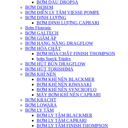
BƠM DẦU DROPSA
BƠM DEBEM
BƠM ĐIỆN LY TÂM VIESSE POMPE
BƠM ĐỊNH LƯỢNG
BƠM ĐỊNH LƯỢNG CAPRARI
Bơm Flotronic
BƠM GALTECH
BƠM GIẢM ÁP
BƠM HẠNG NẶNG DRAGFLOW
BƠM HÓA CHẤT
BƠM HÓA CHẤT FINISH THOMPSON
bơm Speck Triplex
BƠM HÚT BÙN DRAGFLOW
BƠM HÚT TORISHIMA
BƠM KHÍ NÉN
BƠM KHÍ NÉN BLACKMER
BƠM KHÍ NÉN KIWASAKI
BƠM KHÍ NÉN SYNCROFLO
MÁY BƠM KHÍ NÉN CAPRARI
BƠM KRACHT
BƠM LOWARA
BƠM LY TÂM
BƠM LY TÂM BLACKMER
BƠM LY TÂM CAPRARI
BƠM LY TÂM FINISH THOMPSON