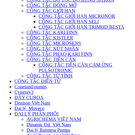
CÔNG TẮC ĐÓNG MỞ
CÔNG TẮC GIỚI HẠN
CÔNG TẮC GIỚI HẠN MICRONOR
CÔNG TẮC GIỚI HẠN SELI
CÔNG TẮC GIỚI HẠN TRIMOD BESTA
CÔNG TẮC KARI FINN
CÔNG TẮC KISTLER
CÔNG TẮC MICROSENS
CÔNG TẮC NÚT NHẤN
CÔNG TẮC PHAO KARI FINN
CÔNG TẮC TIỆN CẬN
CÔNG TẮC TIỆN CẬN CẢM ỨNG
PULSOTRONIC
CÔNG TẮC TỪ TÍNH
CÔNG TẮC ĐIỆN TỪ
Copeland pumps
Cynergy3
DÂY CUROA
Denison Việt Nam
Đại lý Moveco
ĐẠI LÝ PHÂN PHỐI
AGRICHEMA VIỆT NAM
Dinamic Oil Việt Nam
Đại lý Barmesa Pumps