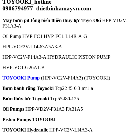
TOYOOKI_hotline
0906794977_thietbinhamayvn.com
Máy bơm pít-tông biến thiên thủy lực Toyo-Oki
HPP-VD2V-
F31A3-A
Oil Pump HVP-FC1 HVP-FC1-L14R-A-G
HPP-VCF2V-L14-63A5A3-A
HPP-VC2V-F14A3-A HYDRAULIC PISTON PUMP
HVP-VC1-G26A1-B
TOYOOKI Pump
(HPP-VC2V-F14A3) (TOYOOKI)
Bơm bánh răng Toyooki
Tcp22-f5-6.3-mr1-a
Bơm thủy lực Toyooki
Tcp55-l80-125
Oil Pumps
HPP-VD2V-F31A3 FA31A5
Piston Pumps TOYOOKI
TOYOOKI Hydraulic
HPP-VC2V-LI4A3-A