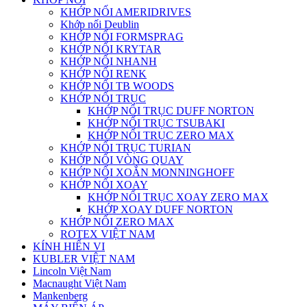
KHỚP NỐI AMERIDRIVES
Khớp nối Deublin
KHỚP NỐI FORMSPRAG
KHỚP NỐI KRYTAR
KHỚP NỐI NHANH
KHỚP NỐI RENK
KHỚP NỐI TB WOODS
KHỚP NỐI TRỤC
KHỚP NỐI TRỤC DUFF NORTON
KHỚP NỐI TRỤC TSUBAKI
KHỚP NỐI TRỤC ZERO MAX
KHỚP NỐI TRỤC TURIAN
KHỚP NỐI VÒNG QUAY
KHỚP NỐI XOẮN MONNINGHOFF
KHỚP NỐI XOAY
KHỚP NỐI TRỤC XOAY ZERO MAX
KHỚP XOAY DUFF NORTON
KHỚP NỐI ZERO MAX
ROTEX VIỆT NAM
KÍNH HIỂN VI
KUBLER VIỆT NAM
Lincoln Việt Nam
Macnaught Việt Nam
Mankenberg