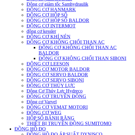
Động cơ giảm tốc Samhydraulik
ĐỘNG CƠ HANMARK
ĐỘNG CƠ HỘP SỐ
ĐỘNG CƠ HỘP SỐ BALDOR
ĐỘNG CƠ INTERMOT
động cơ kessler
ĐỘNG CƠ KHÍ NÉN
ĐỘNG CƠ KHÔNG CHỔI THAN AC
ĐỘNG CƠ KHÔNG CHỔI THAN AC
BALDOR
ĐỘNG CƠ KHÔNG CHỔI THAN SIBONI
ĐỘNG CƠ LEESON
ĐỘNG CƠ MOTOR BALDOR
ĐỘNG CƠ SERVO BALDOR
ĐỘNG CƠ SERVO SIBONI
ĐỘNG CƠ THỦY LỰC
Động Cơ Thủy Lực Hydreco
ĐỘNG CƠ TRUYỀN ĐỘNG
Động cơ Varvel
ĐỘNG CƠ VEMAT MOTORI
ĐỘNG CƠ WEG
HỘP SỐ BÁNH RĂNG
THIẾT BỊ TRUYỀN ĐỘNG SUMITOMO
ĐỒNG HỒ ĐO
ĐỒNG HỒ ĐO ÁP SUẤT DYNISCO