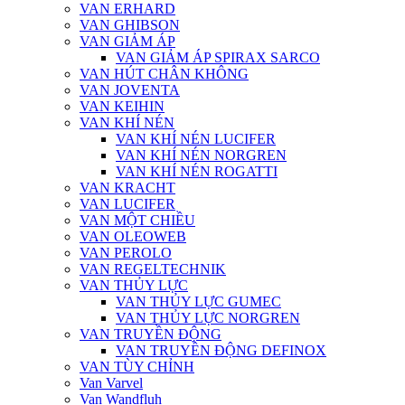
VAN ERHARD
VAN GHIBSON
VAN GIẢM ÁP
VAN GIẢM ÁP SPIRAX SARCO
VAN HÚT CHÂN KHÔNG
VAN JOVENTA
VAN KEIHIN
VAN KHÍ NÉN
VAN KHÍ NÉN LUCIFER
VAN KHÍ NÉN NORGREN
VAN KHÍ NÉN ROGATTI
VAN KRACHT
VAN LUCIFER
VAN MỘT CHIỀU
VAN OLEOWEB
VAN PEROLO
VAN REGELTECHNIK
VAN THỦY LỰC
VAN THỦY LỰC GUMEC
VAN THỦY LỰC NORGREN
VAN TRUYỀN ĐỘNG
VAN TRUYỀN ĐỘNG DEFINOX
VAN TÙY CHỈNH
Van Varvel
Van Wandfluh