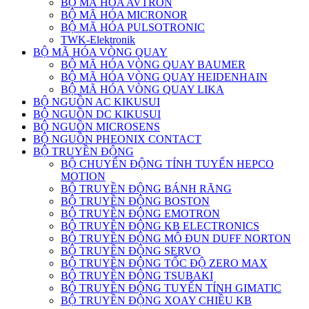
BỘ MÃ HÓA AVTRON
BỘ MÃ HÓA MICRONOR
BỘ MÃ HÓA PULSOTRONIC
TWK-Elektronik
BỘ MÃ HÓA VÒNG QUAY
BỘ MÃ HÓA VÒNG QUAY BAUMER
BỘ MÃ HÓA VÒNG QUAY HEIDENHAIN
BỘ MÃ HÓA VÒNG QUAY LIKA
BỘ NGUỒN AC KIKUSUI
BỘ NGUỒN DC KIKUSUI
BỘ NGUỒN MICROSENS
BỘ NGUỒN PHEONIX CONTACT
BỘ TRUYỀN ĐỘNG
BỘ CHUYỂN ĐỘNG TÍNH TUYẾN HEPCO
MOTION
BỘ TRUYỀN ĐỘNG BÁNH RĂNG
BỘ TRUYỀN ĐỘNG BOSTON
BỘ TRUYỀN ĐỘNG EMOTRON
BỘ TRUYỀN ĐỘNG KB ELECTRONICS
BỘ TRUYỀN ĐỘNG MÔ ĐUN DUFF NORTON
BỘ TRUYỀN ĐỘNG SERVO
BỘ TRUYỀN ĐỘNG TỐC ĐỘ ZERO MAX
BỘ TRUYỀN ĐỘNG TSUBAKI
BỘ TRUYỀN ĐỘNG TUYẾN TÍNH GIMATIC
BỘ TRUYỀN ĐỘNG XOAY CHIỀU KB