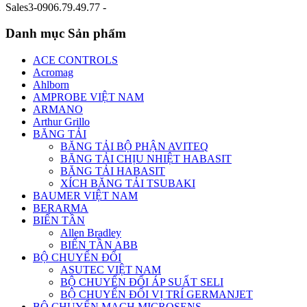
Sales3-0906.79.49.77 -
Danh mục Sản phẩm
ACE CONTROLS
Acromag
Ahlborn
AMPROBE VIỆT NAM
ARMANO
Arthur Grillo
BĂNG TẢI
BĂNG TẢI BỘ PHẬN AVITEQ
BĂNG TẢI CHỊU NHIỆT HABASIT
BĂNG TẢI HABASIT
XÍCH BĂNG TẢI TSUBAKI
BAUMER VIỆT NAM
BERARMA
BIẾN TẦN
Allen Bradley
BIẾN TẦN ABB
BỘ CHUYỂN ĐỔI
ASUTEC VIỆT NAM
BỘ CHUYỂN ĐỔI ÁP SUẤT SELI
BỘ CHUYỂN ĐỔI VỊ TRÍ GERMANJET
BỘ CHUYỂN MẠCH MICROSENS