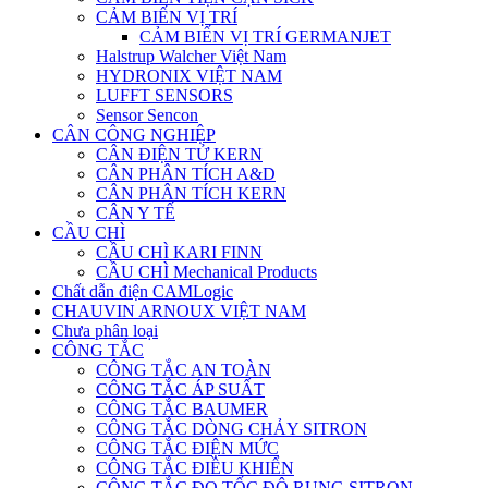
CẢM BIẾN VỊ TRÍ
CẢM BIẾN VỊ TRÍ GERMANJET
Halstrup Walcher Việt Nam
HYDRONIX VIỆT NAM
LUFFT SENSORS
Sensor Sencon
CÂN CÔNG NGHIỆP
CÂN ĐIỆN TỬ KERN
CÂN PHÂN TÍCH A&D
CÂN PHÂN TÍCH KERN
CÂN Y TẾ
CẦU CHÌ
CẦU CHÌ KARI FINN
CẦU CHÌ Mechanical Products
Chất dẫn điện CAMLogic
CHAUVIN ARNOUX VIỆT NAM
Chưa phân loại
CÔNG TẮC
CÔNG TẮC AN TOÀN
CÔNG TẮC ÁP SUẤT
CÔNG TẮC BAUMER
CÔNG TẮC DÒNG CHẢY SITRON
CÔNG TẮC ĐIỆN MỨC
CÔNG TẮC ĐIỀU KHIỂN
CÔNG TẮC ĐO TỐC ĐỘ RUNG SITRON