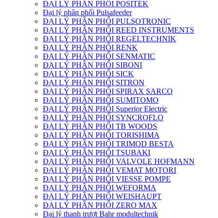
ĐẠI LÝ PHÂN PHỐI POSITEK
Đại lý phân phối Pulsafeeder
ĐẠI LÝ PHÂN PHỐI PULSOTRONIC
ĐẠI LÝ PHÂN PHỐI REED INSTRUMENTS
ĐẠI LÝ PHÂN PHỐI REGELTECHNIK
ĐẠI LÝ PHÂN PHỐI RENK
ĐẠI LÝ PHÂN PHỐI SENMATIC
ĐẠI LÝ PHÂN PHỐI SIBONI
ĐẠI LÝ PHÂN PHỐI SICK
ĐẠI LÝ PHÂN PHỐI SITRON
ĐẠI LÝ PHÂN PHỐI SPIRAX SARCO
ĐẠI LÝ PHÂN PHỐI SUMITOMO
ĐẠI LÝ PHÂN PHỐI Superior Electric
ĐẠI LÝ PHÂN PHỐI SYNCROFLO
ĐẠI LÝ PHÂN PHỐI TB WOODS
ĐẠI LÝ PHÂN PHỐI TORISHIMA
ĐẠI LÝ PHÂN PHỐI TRIMOD BESTA
ĐẠI LÝ PHÂN PHỐI TSUBAKI
ĐẠI LÝ PHÂN PHỐI VALVOLE HOFMANN
ĐẠI LÝ PHÂN PHỐI VEMAT MOTORI
ĐẠI LÝ PHÂN PHỐI VIESSE POMPE
ĐẠI LÝ PHÂN PHỐI WEFORMA
ĐẠI LÝ PHÂN PHỐI WEISHAUPT
ĐẠI LÝ PHÂN PHỐI ZERO MAX
Đại lý thanh trượt Bahr modultechnik