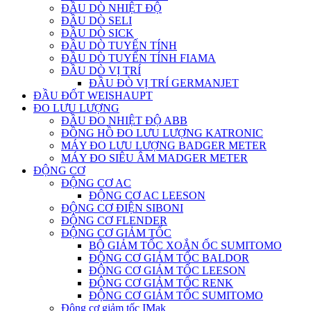
ĐẦU DÒ NHIỆT ĐỘ
ĐẦU DÒ SELI
ĐẦU DÒ SICK
ĐẦU DÒ TUYẾN TÍNH
ĐẦU DÒ TUYẾN TÍNH FIAMA
ĐẦU DÒ VỊ TRÍ
ĐẦU ĐÒ VỊ TRÍ GERMANJET
ĐẦU ĐỐT WEISHAUPT
ĐO LƯU LƯỢNG
ĐẦU ĐO NHIỆT ĐỘ ABB
ĐỒNG HỒ ĐO LƯU LƯỢNG KATRONIC
MÁY ĐO LƯU LƯỢNG BADGER METER
MÁY ĐO SIÊU ÂM MADGER METER
ĐỘNG CƠ
ĐỘNG CƠ AC
ĐỘNG CƠ AC LEESON
ĐỘNG CƠ ĐIỆN SIBONI
ĐỘNG CƠ FLENDER
ĐỘNG CƠ GIẢM TỐC
BỘ GIẢM TỐC XOẮN ỐC SUMITOMO
ĐỘNG CƠ GIẢM TỐC BALDOR
ĐỘNG CƠ GIẢM TỐC LEESON
ĐỘNG CƠ GIẢM TỐC RENK
ĐỘNG CƠ GIẢM TỐC SUMITOMO
Động cơ giảm tốc IMak