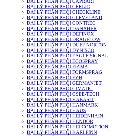
ĐẠI LÝ PHÂN PHỐI CAPRARI
ĐẠI LÝ PHÂN PHỐI CERLIC
ĐẠI LÝ PHÂN PHỐI CHECKLINE
ĐẠI LÝ PHÂN PHỐI CLEVELAND
ĐẠI LÝ PHÂN PHỐI CONTREC
ĐẠI LÝ PHÂN PHỐI DANAHER
ĐẠI LÝ PHÂN PHỐI DEFINOX
ĐẠI LÝ PHÂN PHỐI DRAGFLOW
ĐẠI LÝ PHÂN PHỐI DUFF NORTON
ĐẠI LÝ PHÂN PHỐI DYNISCO
ĐẠI LÝ PHÂN PHỐI EAGLE SIGNAL
ĐẠI LÝ PHÂN PHỐI ECOSPRAY
ĐẠI LÝ PHÂN PHỐI FIAMA
ĐẠI LÝ PHÂN PHỐI FORMSPRAG
ĐẠI LÝ PHÂN PHỐI FYH
ĐẠI LÝ PHÂN PHỐI GERMANJET
ĐẠI LÝ PHÂN PHỐI GIMATIC
ĐẠI LÝ PHÂN PHỐI GSEE-TECH
ĐẠI LÝ PHÂN PHỐI HABASIT
ĐẠI LÝ PHÂN PHỐI HANMARK
ĐẠI LÝ PHÂN PHỐI HAUS
ĐẠI LÝ PHÂN PHỐI HEIDENHAIN
ĐẠI LÝ PHÂN PHỐI HENDOR
ĐẠI LÝ PHÂN PHỐI HEPCOMOTION
ĐẠI LÝ PHÂN PHỐI KARI FINN