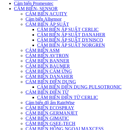
Cảm biến Promesstec
CẢM BIẾN- SENSOR
CẢM BIẾN ACUITY
Cảm biến Allsensor
CẢM BIẾN ÁP SUẤT
CẢM BIẾN ÁP SUẤT CERLIC
CẢM BIẾN ÁP SUẤT DANAHER
CẢM BIẾN ÁP SUẤT DYNISCO
CẢM BIẾN ÁP SUẤT NORGREN
CẢM BIẾN ASM
CẢM BIẾN AVTRON
CẢM BIẾN BANNER
CẢM BIẾN BAUMER
CẢM BIẾN CẢM ỨNG
CẢM BIẾN DANAHER
CẢM BIẾN ĐIỆN DUNG
CẢM BIẾN ĐIỆN DUNG PULSOTRONIC
CẢM BIẾN ĐIỆN TỪ
CẢM BIẾN ĐIỆN TỪ CERLIC
Cảm biến độ ẩm RainWise
CẢM BIẾN ECOSPRAY
CẢM BIẾN GERMANJET
CẢM BIẾN GIMATIC
CẢM BIẾN GSEE-TECH
CẢM BIẾN HỒNG NGOẠI MAXCESS