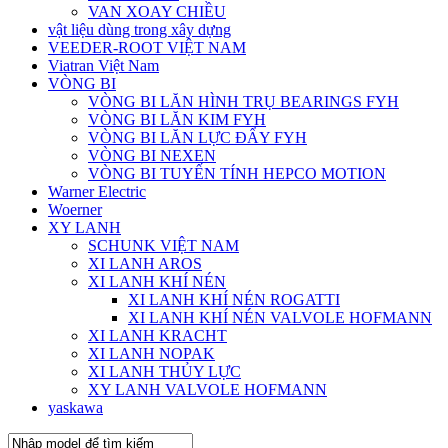
VAN XOAY CHIỀU
vật liệu dùng trong xây dựng
VEEDER-ROOT VIỆT NAM
Viatran Việt Nam
VÒNG BI
VÒNG BI LĂN HÌNH TRỤ BEARINGS FYH
VÒNG BI LĂN KIM FYH
VÒNG BI LĂN LỰC ĐẨY FYH
VÒNG BI NEXEN
VÒNG BI TUYẾN TÍNH HEPCO MOTION
Warner Electric
Woerner
XY LANH
SCHUNK VIỆT NAM
XI LANH AROS
XI LANH KHÍ NÉN
XI LANH KHÍ NÉN ROGATTI
XI LANH KHÍ NÉN VALVOLE HOFMANN
XI LANH KRACHT
XI LANH NOPAK
XI LANH THỦY LỰC
XY LANH VALVOLE HOFMANN
yaskawa