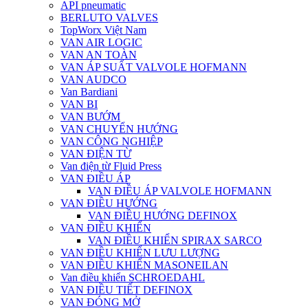
API pneumatic
BERLUTO VALVES
TopWorx Việt Nam
VAN AIR LOGIC
VAN AN TOÀN
VAN ÁP SUẤT VALVOLE HOFMANN
VAN AUDCO
Van Bardiani
VAN BI
VAN BƯỚM
VAN CHUYỂN HƯỚNG
VAN CÔNG NGHIỆP
VAN ĐIỆN TỪ
Van điện từ Fluid Press
VAN ĐIỀU ÁP
VAN ĐIỀU ÁP VALVOLE HOFMANN
VAN ĐIỀU HƯỚNG
VAN ĐIỀU HƯỚNG DEFINOX
VAN ĐIỀU KHIỂN
VAN ĐIỀU KHIỂN SPIRAX SARCO
VAN ĐIỀU KHIỂN LƯU LƯỢNG
VAN ĐIỀU KHIỂN MASONEILAN
Van điều khiển SCHROEDAHL
VAN ĐIỀU TIẾT DEFINOX
VAN ĐÓNG MỞ