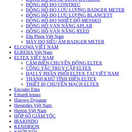
ĐỒNG HỒ ĐO CONTREC
ĐỒNG HỒ ĐO LƯU LƯỢNG BADGER METER
ĐỒNG HỒ ĐO LƯU LƯỢNG BLANCETT
ĐỒNG HỒ ĐO NHIỆT ĐỘ MESSKO
ĐỒNG HỒ VẠN NĂNG APLAB
ĐỒNG HỒ VẠN NĂNG REED
Elis Plzen Việt Nam
MÁY ĐO SIÊU ÂM BADGER METER
ELCOWA VIỆT NAM
ELREHA Việt Nam
ELTEX VIỆT NAM
CẢM BIẾN CHUYỂN ĐỘNG ELTEX
CÔNG TẮC TRUY CẬP ELTEX
ĐẠI LÝ PHÂN PHỐI ELTEX TẠI VIỆT NAM
THANH KHỬ TĨNH ĐIỆN ELTEX
THIẾT BỊ CHUYỂN MẠCH ELTEX
Encoder Eltra
Erhardt leimer
Harowe Dynapar
Hengstles Việt Nam
Herion Việt Nam
HỘP SỐ GIẢM TỐC
IBAIONDO
KENDRION
KHỚP NỐI