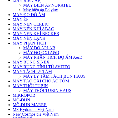
MÁY BIẾN ÁP
MÁY BIẾN ÁP NORATEL
Máy biến áp Polylux
MÁY ĐO ĐỘ ẨM
MÁY ÉP
MÁY NÉN CERLIC
MÁY NÉN KHÍ ABAC
MÁY NÉN KHÍ BECKER
MÁY NÉN LẠNH
MÁY PHÂN TÍCH
MÁY ĐO APLAB
MÁY ĐO OXI A&D
MÁY PHÂN TÍCH ĐỘ ẨM A&D
MÁY RUNG SINEX
MÁY RUNG TÍNH TỪ AVITEQ
MÁY TÁCH LY TÂM
MÁY LY TÂM TÁCH BÙN HAUS
MÁY TẠO OXI CHO AO TÔM
MÁY THỔI TUBIN
MÁY THỔI TUBIN HAUS
MIKROPOR
MÔ-ĐUN
MÔ-ĐUN MARRE
MS Hydraulic Việt Nam
New Cosmos bie Việt Nam