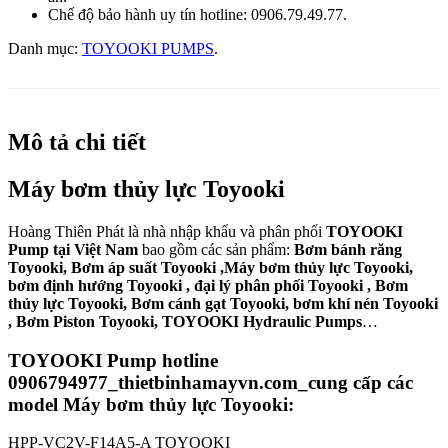
Chế độ bảo hành uy tín hotline: 0906.79.49.77.
Danh mục:
TOYOOKI PUMPS
.
Mô tả chi tiết
Máy bơm thủy lực Toyooki
Hoàng Thiên Phát là nhà nhập khẩu và phân phối
TOYOOKI
Pump tại Việt Nam
bao gồm các sản phẩm:
Bơm bánh răng
Toyooki, Bơm áp suất Toyooki ,Máy bơm thủy lực Toyooki,
bơm định hướng Toyooki , đại lý phân phối Toyooki , Bơm
thủy lực Toyooki, Bơm cánh gạt Toyooki, bơm khí nén Toyooki
, Bơm Piston Toyooki, TOYOOKI Hydraulic Pumps
…
TOYOOKI Pump
hotline
0906794977_
thietbinhamayvn.com_
cung cấp các
model
Máy bơm thủy lực Toyooki:
HPP-VC2V-F14A5-A TOYOOKI