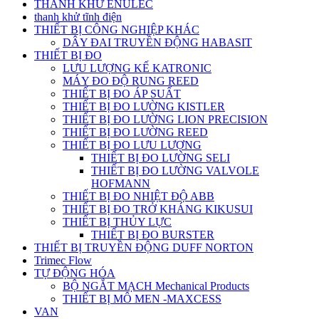
THANH KHỬ ENULEC
thanh khử tĩnh điện
THIẾT BỊ CÔNG NGHIỆP KHÁC
DÂY ĐAI TRUYỀN ĐỘNG HABASIT
THIẾT BỊ ĐO
LƯU LƯỢNG KẾ KATRONIC
MÁY ĐO ĐỘ RUNG REED
THIẾT BỊ ĐO ÁP SUẤT
THIẾT BỊ ĐO LƯỜNG KISTLER
THIẾT BỊ ĐO LƯỜNG LION PRECISION
THIẾT BỊ ĐO LƯỜNG REED
THIẾT BỊ ĐO LƯU LƯỢNG
THIẾT BỊ ĐO LƯỜNG SELI
THIẾT BỊ ĐO LƯỜNG VALVOLE
HOFMANN
THIẾT BỊ ĐO NHIỆT ĐỘ ABB
THIẾT BỊ ĐO TRỞ KHÁNG KIKUSUI
THIẾT BỊ THỦY LỰC
THIẾT BỊ ĐO BURSTER
THIẾT BỊ TRUYỀN ĐỘNG DUFF NORTON
Trimec Flow
TỰ ĐỘNG HÓA
BỘ NGẮT MẠCH Mechanical Products
THIẾT BỊ MÔ MEN -MAXCESS
VAN