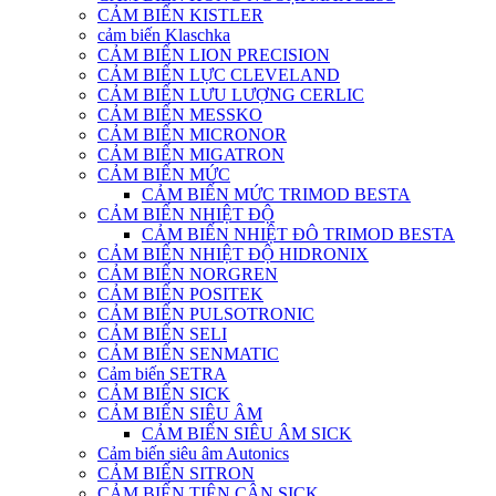
CẢM BIẾN KISTLER
cảm biến Klaschka
CẢM BIẾN LION PRECISION
CẢM BIẾN LỰC CLEVELAND
CẢM BIẾN LƯU LƯỢNG CERLIC
CẢM BIẾN MESSKO
CẢM BIẾN MICRONOR
CẢM BIẾN MIGATRON
CẢM BIẾN MỨC
CẢM BIẾN MỨC TRIMOD BESTA
CẢM BIẾN NHIỆT ĐỘ
CẢM BIẾN NHIỆT ĐÔ TRIMOD BESTA
CẢM BIẾN NHIỆT ĐỘ HIDRONIX
CẢM BIẾN NORGREN
CẢM BIẾN POSITEK
CẢM BIẾN PULSOTRONIC
CẢM BIẾN SELI
CẢM BIẾN SENMATIC
Cảm biến SETRA
CẢM BIẾN SICK
CẢM BIẾN SIÊU ÂM
CẢM BIẾN SIÊU ÂM SICK
Cảm biến siêu âm Autonics
CẢM BIẾN SITRON
CẢM BIẾN TIỆN CẬN SICK