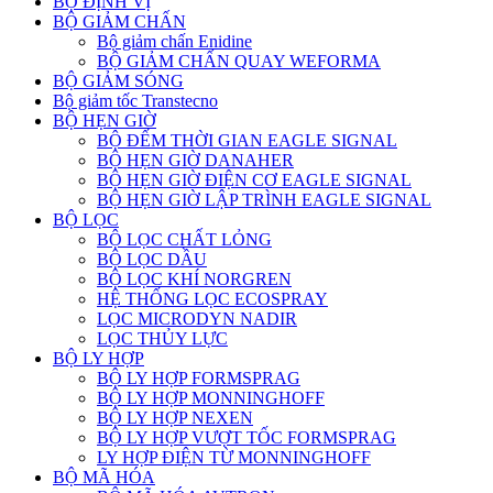
BỘ ĐỊNH VỊ
BỘ GIẢM CHẤN
Bộ giảm chấn Enidine
BỘ GIẢM CHẤN QUAY WEFORMA
BỘ GIẢM SÓNG
Bộ giảm tốc Transtecno
BỘ HẸN GIỜ
BỘ ĐẾM THỜI GIAN EAGLE SIGNAL
BỘ HẸN GIỜ DANAHER
BỘ HẸN GIỜ ĐIỆN CƠ EAGLE SIGNAL
BỘ HẸN GIỜ LẬP TRÌNH EAGLE SIGNAL
BỘ LỌC
BỘ LỌC CHẤT LỎNG
BỘ LỌC DẦU
BỘ LỌC KHÍ NORGREN
HỆ THỐNG LỌC ECOSPRAY
LỌC MICRODYN NADIR
LỌC THỦY LỰC
BỘ LY HỢP
BỘ LY HỢP FORMSPRAG
BỘ LY HỢP MONNINGHOFF
BỘ LY HỢP NEXEN
BỘ LY HỢP VƯỢT TỐC FORMSPRAG
LY HỢP ĐIỆN TỪ MONNINGHOFF
BỘ MÃ HÓA