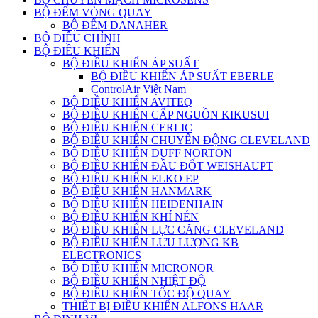
BỘ ĐẾM VÒNG QUAY
BỘ ĐẾM DANAHER
BỘ ĐIỀU CHỈNH
BỘ ĐIỀU KHIỂN
BỘ ĐIỀU KHIỂN ÁP SUẤT
BỘ ĐIỀU KHIỂN ÁP SUẤT EBERLE
ControlAir Việt Nam
BỘ ĐIỀU KHIỂN AVITEQ
BỘ ĐIỀU KHIỂN CẤP NGUỒN KIKUSUI
BỘ ĐIỀU KHIỂN CERLIC
BỘ ĐIỀU KHIỂN CHUYỂN ĐỘNG CLEVELAND
BỘ ĐIỀU KHIỂN DUFF NORTON
BỘ ĐIỀU KHIỂN ĐẦU ĐỐT WEISHAUPT
BỘ ĐIỀU KHIỂN ELKO EP
BỘ ĐIỀU KHIỂN HANMARK
BỘ ĐIỀU KHIỂN HEIDENHAIN
BỘ ĐIỀU KHIỂN KHÍ NÉN
BỘ ĐIỀU KHIỂN LỰC CĂNG CLEVELAND
BỘ ĐIỀU KHIỂN LƯU LƯỢNG KB
ELECTRONICS
BỘ ĐIỀU KHIỂN MICRONOR
BỘ ĐIỀU KHIỂN NHIỆT ĐỘ
BỘ ĐIỀU KHIỂN TỐC ĐỘ QUAY
THIẾT BỊ ĐIỀU KHIỂN ALFONS HAAR