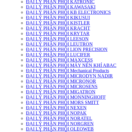
ĐẠI LÝ PHÂN PHỐI KATRONIC
ĐẠI LÝ PHÂN PHỐI KAWASAKI
ĐẠI LÝ PHÂN PHỐI KB ELECTRONICS
ĐẠI LÝ PHÂN PHỐI KIKUSUI
ĐẠI LÝ PHÂN PHỐI KISTLER
ĐẠI LÝ PHÂN PHỐI KRACHT
ĐẠI LÝ PHÂN PHỐI KRYTAR
ĐẠI LÝ PHÂN PHỐI LEESON
ĐẠI LÝ PHÂN PHỐI LEUTRON
ĐẠI LÝ PHÂN PHỐI LION PRECISION
ĐẠI LÝ PHÂN PHỐI LUCIFER
ĐẠI LÝ PHÂN PHỐI MAXCESS
ĐẠI LÝ PHÂN PHỐI MÁY NÉN KHÍ ABAC
ĐẠI LÝ PHÂN PHỐI Mechanical Products
ĐẠI LÝ PHÂN PHỐI MICRODYN NADIR
ĐẠI LÝ PHÂN PHỐI MICRONOR
ĐẠI LÝ PHÂN PHỐI MICROSENS
ĐẠI LÝ PHÂN PHỐI MIGATRON
ĐẠI LÝ PHÂN PHỐI MONNINGHOFF
ĐẠI LÝ PHÂN PHỐI MORS SMITT
ĐẠI LÝ PHÂN PHỐI NEXEN
ĐẠI LÝ PHÂN PHỐI NOPAK
ĐẠI LÝ PHÂN PHỐI NORATEL
ĐẠI LÝ PHÂN PHỐI NORGREN
ĐẠI LÝ PHÂN PHỐI OLEOWEB