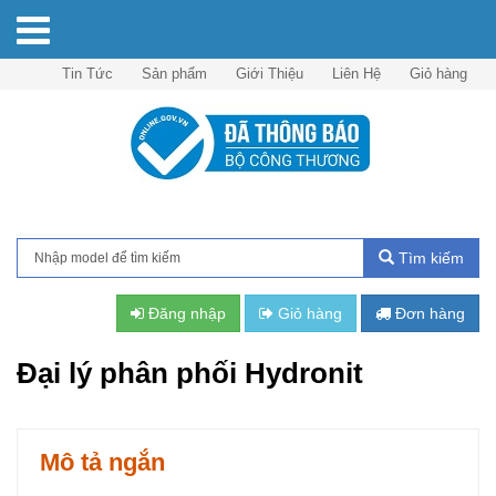
Tin Tức
Sản phẩm
Giới Thiệu
Liên Hệ
Giỏ hàng
Tìm kiếm
Đăng nhập
Giỏ hàng
Đơn hàng
Đại lý phân phối Hydronit
Mô tả ngắn