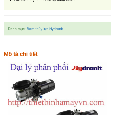
Bảo hành uy tín, hỗ trợ kỹ thuật nhanh.
Danh mục:
Bơm thủy lực Hydronit
.
Mô tả chi tiết