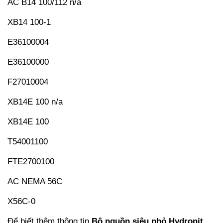
AC B14 100/112 n/a
XB14 100-1
E36100004
E36100000
F27010004
XB14E 100 n/a
XB14E 100
T54001100
FTE2700100
AC NEMA 56C
X56C-0
Để biết thêm thông tin
Bộ nguồn siêu nhỏ Hydronit,