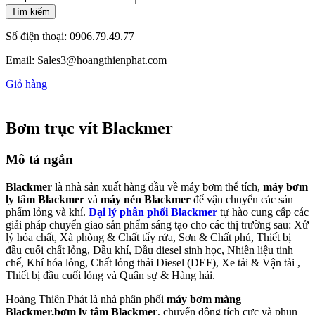
Tìm kiếm
Số điện thoại:
0906.79.49.77
Email:
Sales3@hoangthienphat.com
Giỏ hàng
Bơm trục vít Blackmer
Mô tả ngắn
Blackmer
là nhà sản xuất hàng đầu về máy bơm thể tích,
máy bơm
ly tâm Blackmer
và
máy nén
Blackmer
để vận chuyển các sản
phẩm lỏng và khí.
Đại lý phân phối Blackmer
tự hào cung cấp các
giải pháp chuyển giao sản phẩm sáng tạo cho các thị trường sau: Xử
lý hóa chất, Xà phòng & Chất tẩy rửa, Sơn & Chất phủ, Thiết bị
đầu cuối chất lỏng, Dầu khí, Dầu diesel sinh học, Nhiên liệu tinh
chế, Khí hóa lỏng, Chất lỏng thải Diesel (DEF), Xe tải & Vận tải ,
Thiết bị đầu cuối lỏng và Quân sự & Hàng hải.
Hoàng Thiên Phát là nhà phân phối
máy bơm màng
Blackmer,bơm ly tâm Blackmer
, chuyển động tích cực và phun