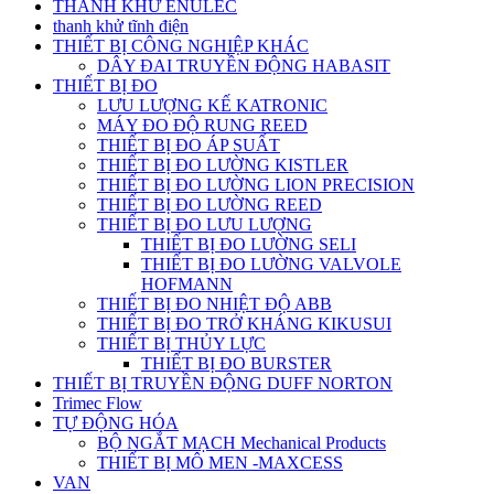
THANH KHỬ ENULEC
thanh khử tĩnh điện
THIẾT BỊ CÔNG NGHIỆP KHÁC
DÂY ĐAI TRUYỀN ĐỘNG HABASIT
THIẾT BỊ ĐO
LƯU LƯỢNG KẾ KATRONIC
MÁY ĐO ĐỘ RUNG REED
THIẾT BỊ ĐO ÁP SUẤT
THIẾT BỊ ĐO LƯỜNG KISTLER
THIẾT BỊ ĐO LƯỜNG LION PRECISION
THIẾT BỊ ĐO LƯỜNG REED
THIẾT BỊ ĐO LƯU LƯỢNG
THIẾT BỊ ĐO LƯỜNG SELI
THIẾT BỊ ĐO LƯỜNG VALVOLE
HOFMANN
THIẾT BỊ ĐO NHIỆT ĐỘ ABB
THIẾT BỊ ĐO TRỞ KHÁNG KIKUSUI
THIẾT BỊ THỦY LỰC
THIẾT BỊ ĐO BURSTER
THIẾT BỊ TRUYỀN ĐỘNG DUFF NORTON
Trimec Flow
TỰ ĐỘNG HÓA
BỘ NGẮT MẠCH Mechanical Products
THIẾT BỊ MÔ MEN -MAXCESS
VAN