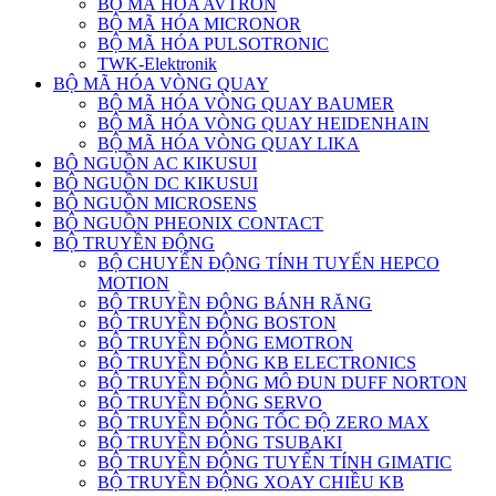
BỘ MÃ HÓA AVTRON
BỘ MÃ HÓA MICRONOR
BỘ MÃ HÓA PULSOTRONIC
TWK-Elektronik
BỘ MÃ HÓA VÒNG QUAY
BỘ MÃ HÓA VÒNG QUAY BAUMER
BỘ MÃ HÓA VÒNG QUAY HEIDENHAIN
BỘ MÃ HÓA VÒNG QUAY LIKA
BỘ NGUỒN AC KIKUSUI
BỘ NGUỒN DC KIKUSUI
BỘ NGUỒN MICROSENS
BỘ NGUỒN PHEONIX CONTACT
BỘ TRUYỀN ĐỘNG
BỘ CHUYỂN ĐỘNG TÍNH TUYẾN HEPCO
MOTION
BỘ TRUYỀN ĐỘNG BÁNH RĂNG
BỘ TRUYỀN ĐỘNG BOSTON
BỘ TRUYỀN ĐỘNG EMOTRON
BỘ TRUYỀN ĐỘNG KB ELECTRONICS
BỘ TRUYỀN ĐỘNG MÔ ĐUN DUFF NORTON
BỘ TRUYỀN ĐỘNG SERVO
BỘ TRUYỀN ĐỘNG TỐC ĐỘ ZERO MAX
BỘ TRUYỀN ĐỘNG TSUBAKI
BỘ TRUYỀN ĐỘNG TUYẾN TÍNH GIMATIC
BỘ TRUYỀN ĐỘNG XOAY CHIỀU KB