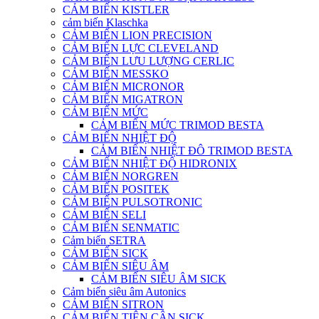
CẢM BIẾN KISTLER
cảm biến Klaschka
CẢM BIẾN LION PRECISION
CẢM BIẾN LỰC CLEVELAND
CẢM BIẾN LƯU LƯỢNG CERLIC
CẢM BIẾN MESSKO
CẢM BIẾN MICRONOR
CẢM BIẾN MIGATRON
CẢM BIẾN MỨC
CẢM BIẾN MỨC TRIMOD BESTA
CẢM BIẾN NHIỆT ĐỘ
CẢM BIẾN NHIỆT ĐÔ TRIMOD BESTA
CẢM BIẾN NHIỆT ĐỘ HIDRONIX
CẢM BIẾN NORGREN
CẢM BIẾN POSITEK
CẢM BIẾN PULSOTRONIC
CẢM BIẾN SELI
CẢM BIẾN SENMATIC
Cảm biến SETRA
CẢM BIẾN SICK
CẢM BIẾN SIÊU ÂM
CẢM BIẾN SIÊU ÂM SICK
Cảm biến siêu âm Autonics
CẢM BIẾN SITRON
CẢM BIẾN TIỆN CẬN SICK