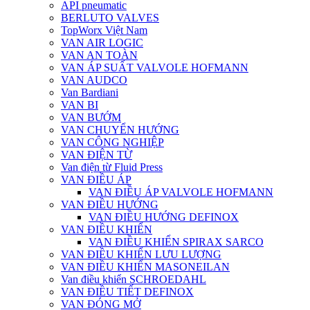
API pneumatic
BERLUTO VALVES
TopWorx Việt Nam
VAN AIR LOGIC
VAN AN TOÀN
VAN ÁP SUẤT VALVOLE HOFMANN
VAN AUDCO
Van Bardiani
VAN BI
VAN BƯỚM
VAN CHUYỂN HƯỚNG
VAN CÔNG NGHIỆP
VAN ĐIỆN TỪ
Van điện từ Fluid Press
VAN ĐIỀU ÁP
VAN ĐIỀU ÁP VALVOLE HOFMANN
VAN ĐIỀU HƯỚNG
VAN ĐIỀU HƯỚNG DEFINOX
VAN ĐIỀU KHIỂN
VAN ĐIỀU KHIỂN SPIRAX SARCO
VAN ĐIỀU KHIỂN LƯU LƯỢNG
VAN ĐIỀU KHIỂN MASONEILAN
Van điều khiển SCHROEDAHL
VAN ĐIỀU TIẾT DEFINOX
VAN ĐÓNG MỞ