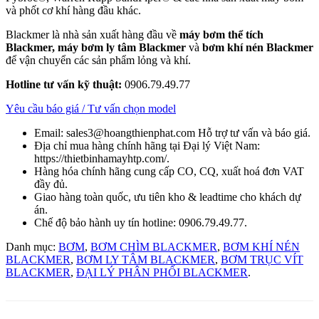
và phốt cơ khí hàng đầu khác.
Blackmer là nhà sản xuất hàng đầu về
máy bơm thể tích
Blackmer, máy bơm ly tâm Blackmer
và
bơm khí nén
Blackmer
để vận chuyển các sản phẩm lỏng và khí.
Hotline tư vấn kỹ thuật:
0906.79.49.77
Yêu cầu báo giá / Tư vấn chọn model
Email: sales3@hoangthienphat.com Hỗ trợ tư vấn và báo giá.
Địa chỉ mua hàng chính hãng tại Đại lý Việt Nam:
https://thietbinhamayhtp.com/.
Hàng hóa chính hãng cung cấp CO, CQ, xuất hoá đơn VAT
đầy đủ.
Giao hàng toàn quốc, ưu tiên kho & leadtime cho khách dự
án.
Chế độ bảo hành uy tín hotline: 0906.79.49.77.
Danh mục:
BƠM
,
BƠM CHÌM BLACKMER
,
BƠM KHÍ NÉN
BLACKMER
,
BƠM LY TÂM BLACKMER
,
BƠM TRỤC VÍT
BLACKMER
,
ĐẠI LÝ PHÂN PHỐI BLACKMER
.