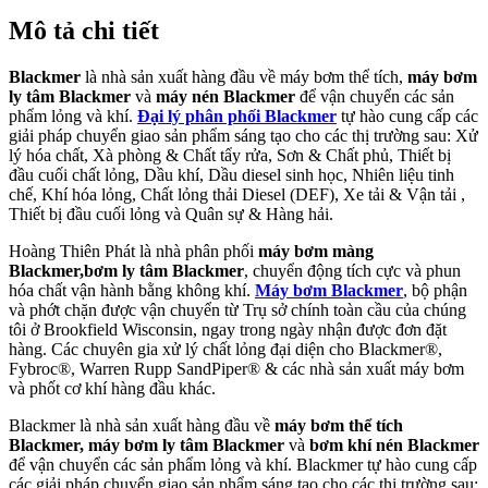
Mô tả chi tiết
Blackmer
là nhà sản xuất hàng đầu về máy bơm thể tích,
máy bơm
ly tâm Blackmer
và
máy nén
Blackmer
để vận chuyển các sản
phẩm lỏng và khí.
Đại lý phân phối Blackmer
tự hào cung cấp các
giải pháp chuyển giao sản phẩm sáng tạo cho các thị trường sau: Xử
lý hóa chất, Xà phòng & Chất tẩy rửa, Sơn & Chất phủ, Thiết bị
đầu cuối chất lỏng, Dầu khí, Dầu diesel sinh học, Nhiên liệu tinh
chế, Khí hóa lỏng, Chất lỏng thải Diesel (DEF), Xe tải & Vận tải ,
Thiết bị đầu cuối lỏng và Quân sự & Hàng hải.
Hoàng Thiên Phát là nhà phân phối
máy bơm màng
Blackmer,bơm ly tâm Blackmer
, chuyển động tích cực và phun
hóa chất vận hành bằng không khí.
Máy bơm Blackmer
, bộ phận
và phớt chặn được vận chuyển từ Trụ sở chính toàn cầu của chúng
tôi ở Brookfield Wisconsin, ngay trong ngày nhận được đơn đặt
hàng. Các chuyên gia xử lý chất lỏng đại diện cho Blackmer®,
Fybroc®, Warren Rupp SandPiper® & các nhà sản xuất máy bơm
và phốt cơ khí hàng đầu khác.
Blackmer là nhà sản xuất hàng đầu về
máy bơm thể tích
Blackmer, máy bơm ly tâm Blackmer
và
bơm khí nén
Blackmer
để vận chuyển các sản phẩm lỏng và khí. Blackmer tự hào cung cấp
các giải pháp chuyển giao sản phẩm sáng tạo cho các thị trường sau: