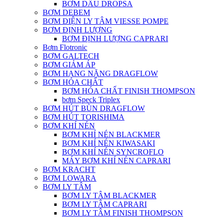
BƠM DẦU DROPSA
BƠM DEBEM
BƠM ĐIỆN LY TÂM VIESSE POMPE
BƠM ĐỊNH LƯỢNG
BƠM ĐỊNH LƯỢNG CAPRARI
Bơm Flotronic
BƠM GALTECH
BƠM GIẢM ÁP
BƠM HẠNG NẶNG DRAGFLOW
BƠM HÓA CHẤT
BƠM HÓA CHẤT FINISH THOMPSON
bơm Speck Triplex
BƠM HÚT BÙN DRAGFLOW
BƠM HÚT TORISHIMA
BƠM KHÍ NÉN
BƠM KHÍ NÉN BLACKMER
BƠM KHÍ NÉN KIWASAKI
BƠM KHÍ NÉN SYNCROFLO
MÁY BƠM KHÍ NÉN CAPRARI
BƠM KRACHT
BƠM LOWARA
BƠM LY TÂM
BƠM LY TÂM BLACKMER
BƠM LY TÂM CAPRARI
BƠM LY TÂM FINISH THOMPSON