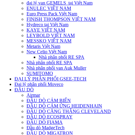
đại lý van GEMELS tại Việt Nam
ENULEC VIỆT NAM
Euro Press Pack Việt Nam
FINISH THOMPSON VIỆT NAM
Hydreco tại Việt Nam
KAYE VIỆT NAM
LEYBOLD VIỆT NAM
MESSKO VIỆT NAM
Metaris Việt Nam
New Celio Việt Nam
Nhà phân phối RE SPA
Nhà phân phối RE SPA
Nhà phân phối van Auk Muller
SUMITOMO
ĐẠI LÝ PHÂN PHỐI GSEE-TECH
Đại lý phân phối Moveco
ĐẦU DÒ
Airmar
ĐẦU DÒ CẢM BIẾN
ĐẦU DÒ CẢM ỨNG HEIDENHAIN
ĐẦU DÒ CĂNG THẲNG CLEVELAND
ĐẦU DÒ ECOSPRAY
ĐẦU DÒ FIAMA
Đầu dò MadgeTech
ĐẦU DÒ MIGATRON