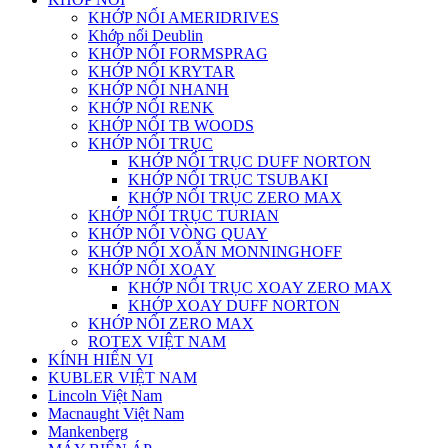
KHỚP NỐI AMERIDRIVES
Khớp nối Deublin
KHỚP NỐI FORMSPRAG
KHỚP NỐI KRYTAR
KHỚP NỐI NHANH
KHỚP NỐI RENK
KHỚP NỐI TB WOODS
KHỚP NỐI TRỤC
KHỚP NỐI TRỤC DUFF NORTON
KHỚP NỐI TRỤC TSUBAKI
KHỚP NỐI TRỤC ZERO MAX
KHỚP NỐI TRỤC TURIAN
KHỚP NỐI VÒNG QUAY
KHỚP NỐI XOẮN MONNINGHOFF
KHỚP NỐI XOAY
KHỚP NỐI TRỤC XOAY ZERO MAX
KHỚP XOAY DUFF NORTON
KHỚP NỐI ZERO MAX
ROTEX VIỆT NAM
KÍNH HIỂN VI
KUBLER VIỆT NAM
Lincoln Việt Nam
Macnaught Việt Nam
Mankenberg