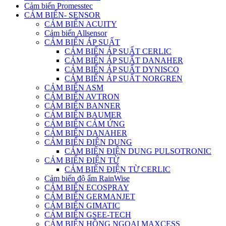
Cảm biến Promesstec
CẢM BIẾN- SENSOR
CẢM BIẾN ACUITY
Cảm biến Allsensor
CẢM BIẾN ÁP SUẤT
CẢM BIẾN ÁP SUẤT CERLIC
CẢM BIẾN ÁP SUẤT DANAHER
CẢM BIẾN ÁP SUẤT DYNISCO
CẢM BIẾN ÁP SUẤT NORGREN
CẢM BIẾN ASM
CẢM BIẾN AVTRON
CẢM BIẾN BANNER
CẢM BIẾN BAUMER
CẢM BIẾN CẢM ỨNG
CẢM BIẾN DANAHER
CẢM BIẾN ĐIỆN DUNG
CẢM BIẾN ĐIỆN DUNG PULSOTRONIC
CẢM BIẾN ĐIỆN TỪ
CẢM BIẾN ĐIỆN TỪ CERLIC
Cảm biến độ ẩm RainWise
CẢM BIẾN ECOSPRAY
CẢM BIẾN GERMANJET
CẢM BIẾN GIMATIC
CẢM BIẾN GSEE-TECH
CẢM BIẾN HỒNG NGOẠI MAXCESS