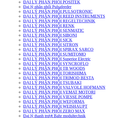
ĐẠI LÝ PHÂN PHỐI POSITEK
Đại lý phân phối Pulsafeeder
ĐẠI LÝ PHÂN PHỐI PULSOTRONIC
ĐẠI LÝ PHÂN PHỐI REED INSTRUMENTS
ĐẠI LÝ PHÂN PHỐI REGELTECHNIK
ĐẠI LÝ PHÂN PHỐI RENK
ĐẠI LÝ PHÂN PHỐI SENMATIC
ĐẠI LÝ PHÂN PHỐI SIBONI
ĐẠI LÝ PHÂN PHỐI SICK
ĐẠI LÝ PHÂN PHỐI SITRON
ĐẠI LÝ PHÂN PHỐI SPIRAX SARCO
ĐẠI LÝ PHÂN PHỐI SUMITOMO
ĐẠI LÝ PHÂN PHỐI Superior Electric
ĐẠI LÝ PHÂN PHỐI SYNCROFLO
ĐẠI LÝ PHÂN PHỐI TB WOODS
ĐẠI LÝ PHÂN PHỐI TORISHIMA
ĐẠI LÝ PHÂN PHỐI TRIMOD BESTA
ĐẠI LÝ PHÂN PHỐI TSUBAKI
ĐẠI LÝ PHÂN PHỐI VALVOLE HOFMANN
ĐẠI LÝ PHÂN PHỐI VEMAT MOTORI
ĐẠI LÝ PHÂN PHỐI VIESSE POMPE
ĐẠI LÝ PHÂN PHỐI WEFORMA
ĐẠI LÝ PHÂN PHỐI WEISHAUPT
ĐẠI LÝ PHÂN PHỐI ZERO MAX
Đại lý thanh trượt Bahr modultechnik