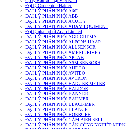
đại lý Bourdon tại Việt Nam
Đại lý Concentric Haldex
ĐẠI LÝ PHÂN PHỐI A&D
ĐẠI LÝ PHÂN PHỐI ABB
ĐẠI LÝ PHÂN PHỐI ACUITY
ĐẠI LÝ PHÂN PHỐI ADAM EQUIMENT
Đại lý phân phối Adan Limited
ĐẠI LÝ PHÂN PHỐI AGRICHEMA
ĐẠI LÝ PHÂN PHỐI ALFONS HAAR
ĐẠI LÝ PHÂN PHỐI ALLSENSOR
ĐẠI LÝ PHÂN PHỐI AMERIDRIVES
ĐẠI LÝ PHÂN PHỐI APLAB
ĐẠI LÝ PHÂN PHỐI ASM SENSORS
ĐẠI LÝ PHÂN PHỐI AUDCO
ĐẠI LÝ PHÂN PHỐI AVITEQ
ĐẠI LÝ PHÂN PHỐI AVTRON
ĐẠI LÝ PHÂN PHỐI BADGER METER
ĐẠI LÝ PHÂN PHỐI BALDOR
ĐẠI LÝ PHÂN PHỐI BANNER
ĐẠI LÝ PHÂN PHỐI BAUMER
ĐẠI LÝ PHÂN PHỐI BLACKMER
ĐẠI LÝ PHÂN PHỐI BLANCETT
ĐẠI LÝ PHÂN PHỐI BOERGER
ĐẠI LÝ PHÂN PHỐI CẢM BIẾN SELI
ĐẠI LÝ PHÂN PHỐI CÂN CÔNG NGHIỆP KERN