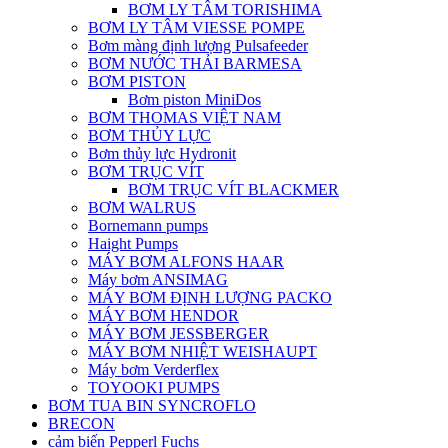
BƠM LY TÂM TORISHIMA
BƠM LY TÂM VIESSE POMPE
Bơm màng định lượng Pulsafeeder
BƠM NƯỚC THẢI BARMESA
BƠM PISTON
Bơm piston MiniDos
BƠM THOMAS VIỆT NAM
BƠM THỦY LỰC
Bơm thủy lực Hydronit
BƠM TRỤC VÍT
BƠM TRỤC VÍT BLACKMER
BƠM WALRUS
Bornemann pumps
Haight Pumps
MÁY BƠM ALFONS HAAR
Máy bơm ANSIMAG
MÁY BƠM ĐỊNH LƯỢNG PACKO
MÁY BƠM HENDOR
MÁY BƠM JESSBERGER
MÁY BƠM NHIỆT WEISHAUPT
Máy bơm Verderflex
TOYOOKI PUMPS
BƠM TUA BIN SYNCROFLO
BRECON
cảm biến Pepperl Fuchs