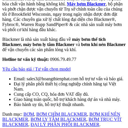
hóa chất vận hành bằng không khí.
Máy bơm Blackmer
, bộ phận
và phớt chặn được vận chuyển từ Trụ sở chính toàn cầu của chúng
tôi ở Brookfield Wisconsin, ngay trong ngày nhận được đơn đặt
hàng. Các chuyên gia xử lý chất lỏng đại diện cho Blackmer®,
Fybroc®, Warren Rupp SandPiper® & các nhà sản xuất máy bơm
và phốt cơ khí hàng đầu khác.
Blackmer là nhà sản xuất hàng đầu về
máy bơm thể tích
Blackmer, máy bơm ly tâm Blackmer
và
bơm khí nén
Blackmer
để vận chuyển các sản phẩm lỏng và khí.
Hotline tư vấn kỹ thuật:
0906.79.49.77
Yêu cầu báo giá / Tư vấn chọn model
Email: sales3@hoangthienphat.com hỗ trợ tư vấn và báo giá.
Đại lý phân phối thiết bị công nghiệp chính hãng tại Việt
Nam.
Cung cấp CO, CQ, hóa đơn VAT đầy đủ.
Giao hàng toàn quốc, hỗ trợ khách hàng dự án và nhà máy.
Bảo hành uy tín, hỗ trợ kỹ thuật nhanh.
Danh mục:
BƠM
,
BƠM CHÌM BLACKMER
,
BƠM KHÍ NÉN
BLACKMER
,
BƠM LY TÂM BLACKMER
,
BƠM TRỤC VÍT
BLACKMER
,
ĐẠI LÝ PHÂN PHỐI BLACKMER
.