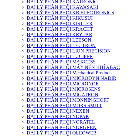
ĐẠI LÝ PHÂN PHỐI KATRONIC
ĐẠI LÝ PHÂN PHỐI KAWASAKI
ĐẠI LÝ PHÂN PHỐI KB ELECTRONICS
ĐẠI LÝ PHÂN PHỐI KIKUSUI
ĐẠI LÝ PHÂN PHỐI KISTLER
ĐẠI LÝ PHÂN PHỐI KRACHT
ĐẠI LÝ PHÂN PHỐI KRYTAR
ĐẠI LÝ PHÂN PHỐI LEESON
ĐẠI LÝ PHÂN PHỐI LEUTRON
ĐẠI LÝ PHÂN PHỐI LION PRECISION
ĐẠI LÝ PHÂN PHỐI LUCIFER
ĐẠI LÝ PHÂN PHỐI MAXCESS
ĐẠI LÝ PHÂN PHỐI MÁY NÉN KHÍ ABAC
ĐẠI LÝ PHÂN PHỐI Mechanical Products
ĐẠI LÝ PHÂN PHỐI MICRODYN NADIR
ĐẠI LÝ PHÂN PHỐI MICRONOR
ĐẠI LÝ PHÂN PHỐI MICROSENS
ĐẠI LÝ PHÂN PHỐI MIGATRON
ĐẠI LÝ PHÂN PHỐI MONNINGHOFF
ĐẠI LÝ PHÂN PHỐI MORS SMITT
ĐẠI LÝ PHÂN PHỐI NEXEN
ĐẠI LÝ PHÂN PHỐI NOPAK
ĐẠI LÝ PHÂN PHỐI NORATEL
ĐẠI LÝ PHÂN PHỐI NORGREN
ĐẠI LÝ PHÂN PHỐI OLEOWEB