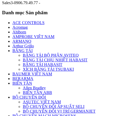
Sales3-0906.79.49.77 -
Danh mục Sản phẩm
ACE CONTROLS
Acromag
Ahlborn
AMPROBE VIỆT NAM
ARMANO
Arthur Grillo
BĂNG TẢI
BĂNG TẢI BỘ PHẬN AVITEQ
BĂNG TẢI CHỊU NHIỆT HABASIT
BĂNG TẢI HABASIT
XÍCH BĂNG TẢI TSUBAKI
BAUMER VIỆT NAM
BERARMA
BIẾN TẦN
Allen Bradley
BIẾN TẦN ABB
BỘ CHUYỂN ĐỔI
ASUTEC VIỆT NAM
BỘ CHUYỂN ĐỔI ÁP SUẤT SELI
BỘ CHUYỂN ĐỔI VỊ TRÍ GERMANJET
BỘ CHUYỂN MẠCH MICROSENS