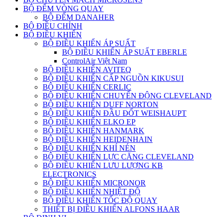
BỘ ĐẾM VÒNG QUAY
BỘ ĐẾM DANAHER
BỘ ĐIỀU CHỈNH
BỘ ĐIỀU KHIỂN
BỘ ĐIỀU KHIỂN ÁP SUẤT
BỘ ĐIỀU KHIỂN ÁP SUẤT EBERLE
ControlAir Việt Nam
BỘ ĐIỀU KHIỂN AVITEQ
BỘ ĐIỀU KHIỂN CẤP NGUỒN KIKUSUI
BỘ ĐIỀU KHIỂN CERLIC
BỘ ĐIỀU KHIỂN CHUYỂN ĐỘNG CLEVELAND
BỘ ĐIỀU KHIỂN DUFF NORTON
BỘ ĐIỀU KHIỂN ĐẦU ĐỐT WEISHAUPT
BỘ ĐIỀU KHIỂN ELKO EP
BỘ ĐIỀU KHIỂN HANMARK
BỘ ĐIỀU KHIỂN HEIDENHAIN
BỘ ĐIỀU KHIỂN KHÍ NÉN
BỘ ĐIỀU KHIỂN LỰC CĂNG CLEVELAND
BỘ ĐIỀU KHIỂN LƯU LƯỢNG KB
ELECTRONICS
BỘ ĐIỀU KHIỂN MICRONOR
BỘ ĐIỀU KHIỂN NHIỆT ĐỘ
BỘ ĐIỀU KHIỂN TỐC ĐỘ QUAY
THIẾT BỊ ĐIỀU KHIỂN ALFONS HAAR