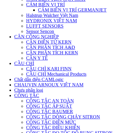
CẢM BIẾN VỊ TRÍ
CẢM BIẾN VỊ TRÍ GERMANJET
Halstrup Walcher Việt Nam
HYDRONIX VIỆT NAM
LUFFT SENSORS
Sensor Sencon
CÂN CÔNG NGHIỆP
CÂN ĐIỆN TỬ KERN
CÂN PHÂN TÍCH A&D
CÂN PHÂN TÍCH KERN
CÂN Y TẾ
CẦU CHÌ
CẦU CHÌ KARI FINN
CẦU CHÌ Mechanical Products
Chất dẫn điện CAMLogic
CHAUVIN ARNOUX VIỆT NAM
Chưa phân loại
CÔNG TẮC
CÔNG TẮC AN TOÀN
CÔNG TẮC ÁP SUẤT
CÔNG TẮC BAUMER
CÔNG TẮC DÒNG CHẢY SITRON
CÔNG TẮC ĐIỆN MỨC
CÔNG TẮC ĐIỀU KHIỂN
CÔNG TẮC ĐO TỐC ĐỘ RUNG SITRON