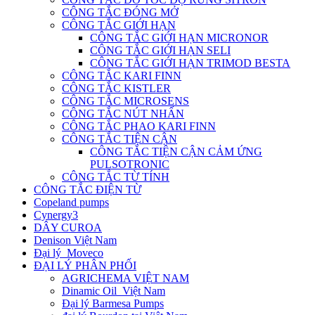
CÔNG TẮC ĐÓNG MỞ
CÔNG TẮC GIỚI HẠN
CÔNG TẮC GIỚI HẠN MICRONOR
CÔNG TẮC GIỚI HẠN SELI
CÔNG TẮC GIỚI HẠN TRIMOD BESTA
CÔNG TẮC KARI FINN
CÔNG TẮC KISTLER
CÔNG TẮC MICROSENS
CÔNG TẮC NÚT NHẤN
CÔNG TẮC PHAO KARI FINN
CÔNG TẮC TIỆN CẬN
CÔNG TẮC TIỆN CẬN CẢM ỨNG
PULSOTRONIC
CÔNG TẮC TỪ TÍNH
CÔNG TẮC ĐIỆN TỪ
Copeland pumps
Cynergy3
DÂY CUROA
Denison Việt Nam
Đại lý Moveco
ĐẠI LÝ PHÂN PHỐI
AGRICHEMA VIỆT NAM
Dinamic Oil Việt Nam
Đại lý Barmesa Pumps