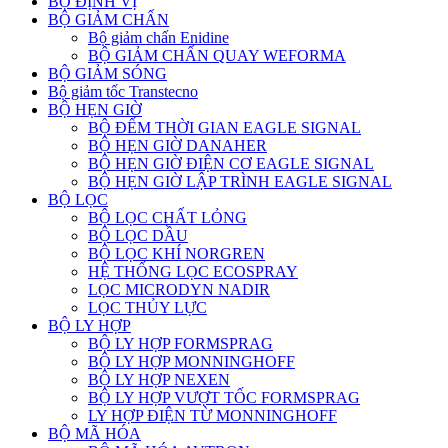
BỘ ĐỊNH VỊ
BỘ GIẢM CHẤN
Bộ giảm chấn Enidine
BỘ GIẢM CHẤN QUAY WEFORMA
BỘ GIẢM SÓNG
Bộ giảm tốc Transtecno
BỘ HẸN GIỜ
BỘ ĐẾM THỜI GIAN EAGLE SIGNAL
BỘ HẸN GIỜ DANAHER
BỘ HẸN GIỜ ĐIỆN CƠ EAGLE SIGNAL
BỘ HẸN GIỜ LẬP TRÌNH EAGLE SIGNAL
BỘ LỌC
BỘ LỌC CHẤT LỎNG
BỘ LỌC DẦU
BỘ LỌC KHÍ NORGREN
HỆ THỐNG LỌC ECOSPRAY
LỌC MICRODYN NADIR
LỌC THỦY LỰC
BỘ LY HỢP
BỘ LY HỢP FORMSPRAG
BỘ LY HỢP MONNINGHOFF
BỘ LY HỢP NEXEN
BỘ LY HỢP VƯỢT TỐC FORMSPRAG
LY HỢP ĐIỆN TỪ MONNINGHOFF
BỘ MÃ HÓA