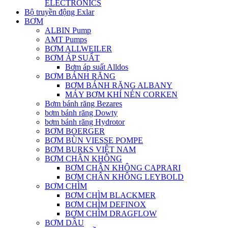
ELECTRONICS
Bộ truyền động Exlar
BƠM
ALBIN Pump
AMT Pumps
BƠM ALLWEILER
BƠM ÁP SUẤT
Bơm áp suất Alldos
BƠM BÁNH RĂNG
BƠM BÁNH RĂNG ALBANY
MÁY BƠM KHÍ NÉN CORKEN
Bơm bánh răng Bezares
bơm bánh răng Dowty
bơm bánh răng Hydrotor
BƠM BOERGER
BƠM BÙN VIESSE POMPE
BƠM BURKS VIỆT NAM
BƠM CHÂN KHÔNG
BƠM CHÂN KHÔNG CAPRARI
BƠM CHÂN KHÔNG LEYBOLD
BƠM CHÌM
BƠM CHÌM BLACKMER
BƠM CHÌM DEFINOX
BƠM CHÌM DRAGFLOW
BƠM DẦU