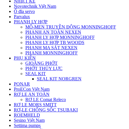
NHIỆT KẾ
Novotechnik Việt Nam
Ổ đĩa servo
Parvalux
PHANH LY HỢP
MÔ-MEN TRUYỀN ĐỘNG MONNINGHOFF
PHANH AN TOÀN NEXEN
PHANH LY HỢP MONNINGHOFF
PHANH LY HỢP TB WOODS
PHANH MA SÁT NEXEN
PHANH MONNINGHOFF
PHỤ KIỆN
GIOĂNG PHỚT
PHỚT THỦY LỰC
SEAL KIT
SEAL KIT NORGREN
PONAR
ProECon Việt Nam
RƠ LE AN TOÀN
RƠ LE Comat Releco
RƠ LE MORS SMITT
RƠ-LE CHỐNG SỐC TSUBAKI
ROEMHELD
Sesino Việt Nam
Settima pumps