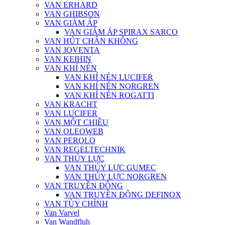
VAN ERHARD
VAN GHIBSON
VAN GIẢM ÁP
VAN GIẢM ÁP SPIRAX SARCO
VAN HÚT CHÂN KHÔNG
VAN JOVENTA
VAN KEIHIN
VAN KHÍ NÉN
VAN KHÍ NÉN LUCIFER
VAN KHÍ NÉN NORGREN
VAN KHÍ NÉN ROGATTI
VAN KRACHT
VAN LUCIFER
VAN MỘT CHIỀU
VAN OLEOWEB
VAN PEROLO
VAN REGELTECHNIK
VAN THỦY LỰC
VAN THỦY LỰC GUMEC
VAN THỦY LỰC NORGREN
VAN TRUYỀN ĐỘNG
VAN TRUYỀN ĐỘNG DEFINOX
VAN TÙY CHỈNH
Van Varvel
Van Wandfluh