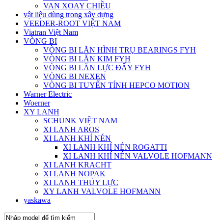
VAN XOAY CHIỀU
vật liệu dùng trong xây dựng
VEEDER-ROOT VIỆT NAM
Viatran Việt Nam
VÒNG BI
VÒNG BI LĂN HÌNH TRỤ BEARINGS FYH
VÒNG BI LĂN KIM FYH
VÒNG BI LĂN LỰC ĐẨY FYH
VÒNG BI NEXEN
VÒNG BI TUYẾN TÍNH HEPCO MOTION
Warner Electric
Woerner
XY LANH
SCHUNK VIỆT NAM
XI LANH AROS
XI LANH KHÍ NÉN
XI LANH KHÍ NÉN ROGATTI
XI LANH KHÍ NÉN VALVOLE HOFMANN
XI LANH KRACHT
XI LANH NOPAK
XI LANH THỦY LỰC
XY LANH VALVOLE HOFMANN
yaskawa