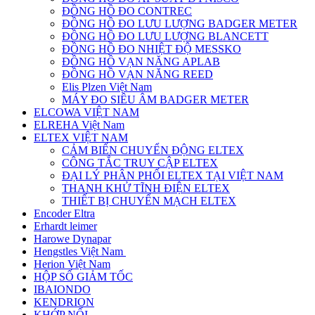
ĐỒNG HỒ ĐO CONTREC
ĐỒNG HỒ ĐO LƯU LƯỢNG BADGER METER
ĐỒNG HỒ ĐO LƯU LƯỢNG BLANCETT
ĐỒNG HỒ ĐO NHIỆT ĐỘ MESSKO
ĐỒNG HỒ VẠN NĂNG APLAB
ĐỒNG HỒ VẠN NĂNG REED
Elis Plzen Việt Nam
MÁY ĐO SIÊU ÂM BADGER METER
ELCOWA VIỆT NAM
ELREHA Việt Nam
ELTEX VIỆT NAM
CẢM BIẾN CHUYỂN ĐỘNG ELTEX
CÔNG TẮC TRUY CẬP ELTEX
ĐẠI LÝ PHÂN PHỐI ELTEX TẠI VIỆT NAM
THANH KHỬ TĨNH ĐIỆN ELTEX
THIẾT BỊ CHUYỂN MẠCH ELTEX
Encoder Eltra
Erhardt leimer
Harowe Dynapar
Hengstles Việt Nam
Herion Việt Nam
HỘP SỐ GIẢM TỐC
IBAIONDO
KENDRION
KHỚP NỐI