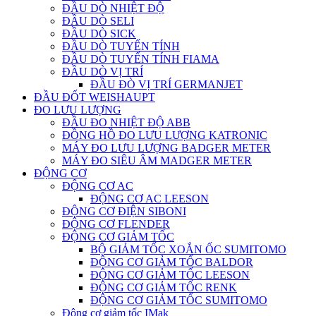
ĐẦU DÒ NHIỆT ĐỘ
ĐẦU DÒ SELI
ĐẦU DÒ SICK
ĐẦU DÒ TUYẾN TÍNH
ĐẦU DÒ TUYẾN TÍNH FIAMA
ĐẦU DÒ VỊ TRÍ
ĐẦU ĐÒ VỊ TRÍ GERMANJET
ĐẦU ĐỐT WEISHAUPT
ĐO LƯU LƯỢNG
ĐẦU ĐO NHIỆT ĐỘ ABB
ĐỒNG HỒ ĐO LƯU LƯỢNG KATRONIC
MÁY ĐO LƯU LƯỢNG BADGER METER
MÁY ĐO SIÊU ÂM MADGER METER
ĐỘNG CƠ
ĐỘNG CƠ AC
ĐỘNG CƠ AC LEESON
ĐỘNG CƠ ĐIỆN SIBONI
ĐỘNG CƠ FLENDER
ĐỘNG CƠ GIẢM TỐC
BỘ GIẢM TỐC XOẮN ỐC SUMITOMO
ĐỘNG CƠ GIẢM TỐC BALDOR
ĐỘNG CƠ GIẢM TỐC LEESON
ĐỘNG CƠ GIẢM TỐC RENK
ĐỘNG CƠ GIẢM TỐC SUMITOMO
Động cơ giảm tốc IMak