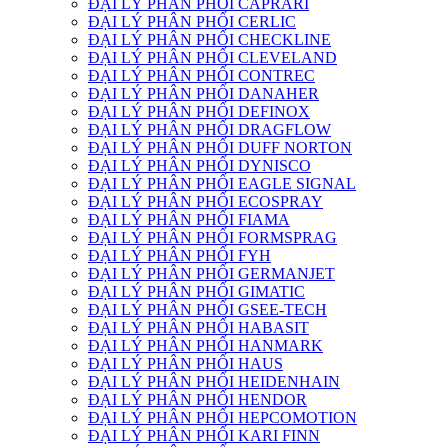
ĐẠI LÝ PHÂN PHỐI CAPRARI
ĐẠI LÝ PHÂN PHỐI CERLIC
ĐẠI LÝ PHÂN PHỐI CHECKLINE
ĐẠI LÝ PHÂN PHỐI CLEVELAND
ĐẠI LÝ PHÂN PHỐI CONTREC
ĐẠI LÝ PHÂN PHỐI DANAHER
ĐẠI LÝ PHÂN PHỐI DEFINOX
ĐẠI LÝ PHÂN PHỐI DRAGFLOW
ĐẠI LÝ PHÂN PHỐI DUFF NORTON
ĐẠI LÝ PHÂN PHỐI DYNISCO
ĐẠI LÝ PHÂN PHỐI EAGLE SIGNAL
ĐẠI LÝ PHÂN PHỐI ECOSPRAY
ĐẠI LÝ PHÂN PHỐI FIAMA
ĐẠI LÝ PHÂN PHỐI FORMSPRAG
ĐẠI LÝ PHÂN PHỐI FYH
ĐẠI LÝ PHÂN PHỐI GERMANJET
ĐẠI LÝ PHÂN PHỐI GIMATIC
ĐẠI LÝ PHÂN PHỐI GSEE-TECH
ĐẠI LÝ PHÂN PHỐI HABASIT
ĐẠI LÝ PHÂN PHỐI HANMARK
ĐẠI LÝ PHÂN PHỐI HAUS
ĐẠI LÝ PHÂN PHỐI HEIDENHAIN
ĐẠI LÝ PHÂN PHỐI HENDOR
ĐẠI LÝ PHÂN PHỐI HEPCOMOTION
ĐẠI LÝ PHÂN PHỐI KARI FINN