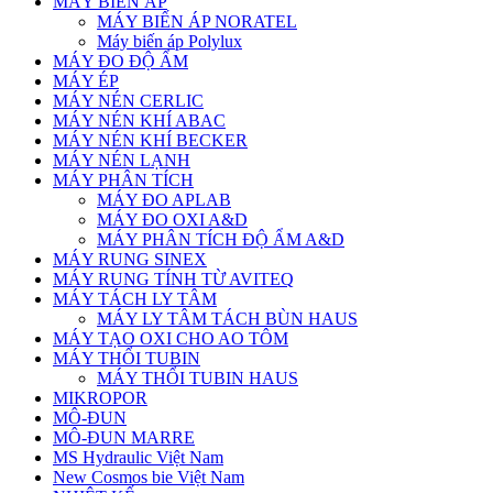
MÁY BIẾN ÁP
MÁY BIẾN ÁP NORATEL
Máy biến áp Polylux
MÁY ĐO ĐỘ ẨM
MÁY ÉP
MÁY NÉN CERLIC
MÁY NÉN KHÍ ABAC
MÁY NÉN KHÍ BECKER
MÁY NÉN LẠNH
MÁY PHÂN TÍCH
MÁY ĐO APLAB
MÁY ĐO OXI A&D
MÁY PHÂN TÍCH ĐỘ ẨM A&D
MÁY RUNG SINEX
MÁY RUNG TÍNH TỪ AVITEQ
MÁY TÁCH LY TÂM
MÁY LY TÂM TÁCH BÙN HAUS
MÁY TẠO OXI CHO AO TÔM
MÁY THỔI TUBIN
MÁY THỔI TUBIN HAUS
MIKROPOR
MÔ-ĐUN
MÔ-ĐUN MARRE
MS Hydraulic Việt Nam
New Cosmos bie Việt Nam