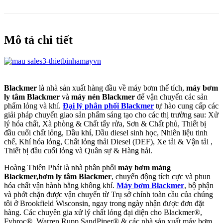
Mô tả chi tiết
Blackmer
là nhà sản xuất hàng đầu về máy bơm thể tích,
máy bơm
ly tâm Blackmer
và
máy nén
Blackmer
để vận chuyển các sản
phẩm lỏng và khí.
Đại lý phân phối Blackmer
tự hào cung cấp các
giải pháp chuyển giao sản phẩm sáng tạo cho các thị trường sau: Xử
lý hóa chất, Xà phòng & Chất tẩy rửa, Sơn & Chất phủ, Thiết bị
đầu cuối chất lỏng, Dầu khí, Dầu diesel sinh học, Nhiên liệu tinh
chế, Khí hóa lỏng, Chất lỏng thải Diesel (DEF), Xe tải & Vận tải ,
Thiết bị đầu cuối lỏng và Quân sự & Hàng hải.
Hoàng Thiên Phát là nhà phân phối
máy bơm màng
Blackmer,bơm ly tâm Blackmer
, chuyển động tích cực và phun
hóa chất vận hành bằng không khí.
Máy bơm Blackmer
, bộ phận
và phớt chặn được vận chuyển từ Trụ sở chính toàn cầu của chúng
tôi ở Brookfield Wisconsin, ngay trong ngày nhận được đơn đặt
hàng. Các chuyên gia xử lý chất lỏng đại diện cho Blackmer®,
Fybroc®, Warren Rupp SandPiper® & các nhà sản xuất máy bơm