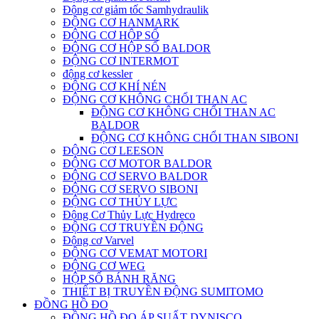
Động cơ giảm tốc Samhydraulik
ĐỘNG CƠ HANMARK
ĐỘNG CƠ HỘP SỐ
ĐỘNG CƠ HỘP SỐ BALDOR
ĐỘNG CƠ INTERMOT
động cơ kessler
ĐỘNG CƠ KHÍ NÉN
ĐỘNG CƠ KHÔNG CHỔI THAN AC
ĐỘNG CƠ KHÔNG CHỔI THAN AC
BALDOR
ĐỘNG CƠ KHÔNG CHỔI THAN SIBONI
ĐỘNG CƠ LEESON
ĐỘNG CƠ MOTOR BALDOR
ĐỘNG CƠ SERVO BALDOR
ĐỘNG CƠ SERVO SIBONI
ĐỘNG CƠ THỦY LỰC
Động Cơ Thủy Lực Hydreco
ĐỘNG CƠ TRUYỀN ĐỘNG
Động cơ Varvel
ĐỘNG CƠ VEMAT MOTORI
ĐỘNG CƠ WEG
HỘP SỐ BÁNH RĂNG
THIẾT BỊ TRUYỀN ĐỘNG SUMITOMO
ĐỒNG HỒ ĐO
ĐỒNG HỒ ĐO ÁP SUẤT DYNISCO