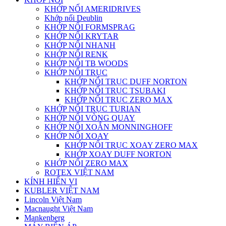
KHỚP NỐI AMERIDRIVES
Khớp nối Deublin
KHỚP NỐI FORMSPRAG
KHỚP NỐI KRYTAR
KHỚP NỐI NHANH
KHỚP NỐI RENK
KHỚP NỐI TB WOODS
KHỚP NỐI TRỤC
KHỚP NỐI TRỤC DUFF NORTON
KHỚP NỐI TRỤC TSUBAKI
KHỚP NỐI TRỤC ZERO MAX
KHỚP NỐI TRỤC TURIAN
KHỚP NỐI VÒNG QUAY
KHỚP NỐI XOẮN MONNINGHOFF
KHỚP NỐI XOAY
KHỚP NỐI TRỤC XOAY ZERO MAX
KHỚP XOAY DUFF NORTON
KHỚP NỐI ZERO MAX
ROTEX VIỆT NAM
KÍNH HIỂN VI
KUBLER VIỆT NAM
Lincoln Việt Nam
Macnaught Việt Nam
Mankenberg