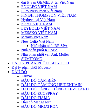
đại lý van GEMELS tại Việt Nam
ENULEC VIỆT NAM
Euro Press Pack Việt Nam
FINISH THOMPSON VIỆT NAM
Hydreco tại Việt Nam
KAYE VIỆT NAM
LEYBOLD VIỆT NAM
MESSKO VIỆT NAM
Metaris Việt Nam
New Celio Việt Nam
Nhà phân phối RE SPA
Nhà phân phối RE SPA
Nhà phân phối van Auk Muller
SUMITOMO
ĐẠI LÝ PHÂN PHỐI GSEE-TECH
Đại lý phân phối Moveco
ĐẦU DÒ
Airmar
ĐẦU DÒ CẢM BIẾN
ĐẦU DÒ CẢM ỨNG HEIDENHAIN
ĐẦU DÒ CĂNG THẲNG CLEVELAND
ĐẦU DÒ ECOSPRAY
ĐẦU DÒ FIAMA
Đầu dò MadgeTech
ĐẦU DÒ MIGATRON