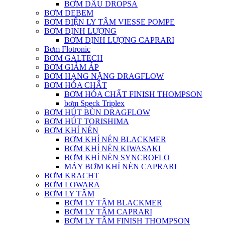
BƠM DẦU DROPSA
BƠM DEBEM
BƠM ĐIỆN LY TÂM VIESSE POMPE
BƠM ĐỊNH LƯỢNG
BƠM ĐỊNH LƯỢNG CAPRARI
Bơm Flotronic
BƠM GALTECH
BƠM GIẢM ÁP
BƠM HẠNG NẶNG DRAGFLOW
BƠM HÓA CHẤT
BƠM HÓA CHẤT FINISH THOMPSON
bơm Speck Triplex
BƠM HÚT BÙN DRAGFLOW
BƠM HÚT TORISHIMA
BƠM KHÍ NÉN
BƠM KHÍ NÉN BLACKMER
BƠM KHÍ NÉN KIWASAKI
BƠM KHÍ NÉN SYNCROFLO
MÁY BƠM KHÍ NÉN CAPRARI
BƠM KRACHT
BƠM LOWARA
BƠM LY TÂM
BƠM LY TÂM BLACKMER
BƠM LY TÂM CAPRARI
BƠM LY TÂM FINISH THOMPSON