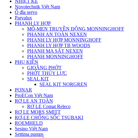
NHIỆT KẾ
Novotechnik Việt Nam
Ổ đĩa servo
Parvalux
PHANH LY HỢP
MÔ-MEN TRUYỀN ĐỘNG MONNINGHOFF
PHANH AN TOÀN NEXEN
PHANH LY HỢP MONNINGHOFF
PHANH LY HỢP TB WOODS
PHANH MA SÁT NEXEN
PHANH MONNINGHOFF
PHỤ KIỆN
GIOĂNG PHỚT
PHỚT THỦY LỰC
SEAL KIT
SEAL KIT NORGREN
PONAR
ProECon Việt Nam
RƠ LE AN TOÀN
RƠ LE Comat Releco
RƠ LE MORS SMITT
RƠ-LE CHỐNG SỐC TSUBAKI
ROEMHELD
Sesino Việt Nam
Settima pumps