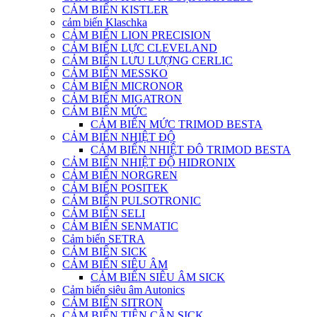
CẢM BIẾN KISTLER
cảm biến Klaschka
CẢM BIẾN LION PRECISION
CẢM BIẾN LỰC CLEVELAND
CẢM BIẾN LƯU LƯỢNG CERLIC
CẢM BIẾN MESSKO
CẢM BIẾN MICRONOR
CẢM BIẾN MIGATRON
CẢM BIẾN MỨC
CẢM BIẾN MỨC TRIMOD BESTA
CẢM BIẾN NHIỆT ĐỘ
CẢM BIẾN NHIỆT ĐÔ TRIMOD BESTA
CẢM BIẾN NHIỆT ĐỘ HIDRONIX
CẢM BIẾN NORGREN
CẢM BIẾN POSITEK
CẢM BIẾN PULSOTRONIC
CẢM BIẾN SELI
CẢM BIẾN SENMATIC
Cảm biến SETRA
CẢM BIẾN SICK
CẢM BIẾN SIÊU ÂM
CẢM BIẾN SIÊU ÂM SICK
Cảm biến siêu âm Autonics
CẢM BIẾN SITRON
CẢM BIẾN TIỆN CẬN SICK