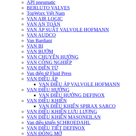
API pneumatic
BERLUTO VALVES
TopWorx Việt Nam
VAN AIR LOGIC
VAN AN TOÀN
VAN ÁP SUẤT VALVOLE HOFMANN
VAN AUDCO
Van Bardiani
VAN BI
VAN BƯỚM
VAN CHUYỂN HƯỚNG
VAN CÔNG NGHIỆP
VAN ĐIỆN TỪ
Van điện từ Fluid Press
VAN ĐIỀU ÁP
VAN ĐIỀU ÁP VALVOLE HOFMANN
VAN ĐIỀU HƯỚNG
VAN ĐIỀU HƯỚNG DEFINOX
VAN ĐIỀU KHIỂN
VAN ĐIỀU KHIỂN SPIRAX SARCO
VAN ĐIỀU KHIỂN LƯU LƯỢNG
VAN ĐIỀU KHIỂN MASONEILAN
Van điều khiển SCHROEDAHL
VAN ĐIỀU TIẾT DEFINOX
VAN ĐÓNG MỞ