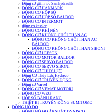
Động cơ giảm tốc Samhydraulik
ĐỘNG CƠ HANMARK
ĐỘNG CƠ HỘP SỐ
ĐỘNG CƠ HỘP SỐ BALDOR
ĐỘNG CƠ INTERMOT
động cơ kessler
ĐỘNG CƠ KHÍ NÉN
ĐỘNG CƠ KHÔNG CHỔI THAN AC
ĐỘNG CƠ KHÔNG CHỔI THAN AC
BALDOR
ĐỘNG CƠ KHÔNG CHỔI THAN SIBONI
ĐỘNG CƠ LEESON
ĐỘNG CƠ MOTOR BALDOR
ĐỘNG CƠ SERVO BALDOR
ĐỘNG CƠ SERVO SIBONI
ĐỘNG CƠ THỦY LỰC
Động Cơ Thủy Lực Hydreco
ĐỘNG CƠ TRUYỀN ĐỘNG
Động cơ Varvel
ĐỘNG CƠ VEMAT MOTORI
ĐỘNG CƠ WEG
HỘP SỐ BÁNH RĂNG
THIẾT BỊ TRUYỀN ĐỘNG SUMITOMO
ĐỒNG HỒ ĐO
ĐỒNG HỒ ĐO ÁP SUẤT DYNISCO