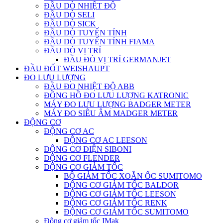
ĐẦU DÒ NHIỆT ĐỘ
ĐẦU DÒ SELI
ĐẦU DÒ SICK
ĐẦU DÒ TUYẾN TÍNH
ĐẦU DÒ TUYẾN TÍNH FIAMA
ĐẦU DÒ VỊ TRÍ
ĐẦU ĐÒ VỊ TRÍ GERMANJET
ĐẦU ĐỐT WEISHAUPT
ĐO LƯU LƯỢNG
ĐẦU ĐO NHIỆT ĐỘ ABB
ĐỒNG HỒ ĐO LƯU LƯỢNG KATRONIC
MÁY ĐO LƯU LƯỢNG BADGER METER
MÁY ĐO SIÊU ÂM MADGER METER
ĐỘNG CƠ
ĐỘNG CƠ AC
ĐỘNG CƠ AC LEESON
ĐỘNG CƠ ĐIỆN SIBONI
ĐỘNG CƠ FLENDER
ĐỘNG CƠ GIẢM TỐC
BỘ GIẢM TỐC XOẮN ỐC SUMITOMO
ĐỘNG CƠ GIẢM TỐC BALDOR
ĐỘNG CƠ GIẢM TỐC LEESON
ĐỘNG CƠ GIẢM TỐC RENK
ĐỘNG CƠ GIẢM TỐC SUMITOMO
Động cơ giảm tốc IMak