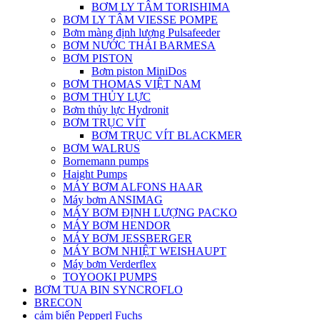
BƠM LY TÂM TORISHIMA
BƠM LY TÂM VIESSE POMPE
Bơm màng định lượng Pulsafeeder
BƠM NƯỚC THẢI BARMESA
BƠM PISTON
Bơm piston MiniDos
BƠM THOMAS VIỆT NAM
BƠM THỦY LỰC
Bơm thủy lực Hydronit
BƠM TRỤC VÍT
BƠM TRỤC VÍT BLACKMER
BƠM WALRUS
Bornemann pumps
Haight Pumps
MÁY BƠM ALFONS HAAR
Máy bơm ANSIMAG
MÁY BƠM ĐỊNH LƯỢNG PACKO
MÁY BƠM HENDOR
MÁY BƠM JESSBERGER
MÁY BƠM NHIỆT WEISHAUPT
Máy bơm Verderflex
TOYOOKI PUMPS
BƠM TUA BIN SYNCROFLO
BRECON
cảm biến Pepperl Fuchs