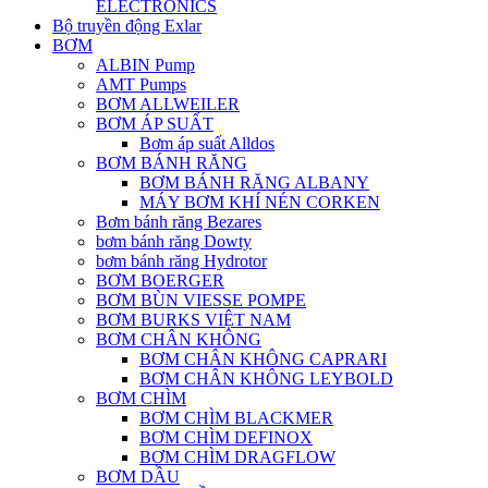
ELECTRONICS
Bộ truyền động Exlar
BƠM
ALBIN Pump
AMT Pumps
BƠM ALLWEILER
BƠM ÁP SUẤT
Bơm áp suất Alldos
BƠM BÁNH RĂNG
BƠM BÁNH RĂNG ALBANY
MÁY BƠM KHÍ NÉN CORKEN
Bơm bánh răng Bezares
bơm bánh răng Dowty
bơm bánh răng Hydrotor
BƠM BOERGER
BƠM BÙN VIESSE POMPE
BƠM BURKS VIỆT NAM
BƠM CHÂN KHÔNG
BƠM CHÂN KHÔNG CAPRARI
BƠM CHÂN KHÔNG LEYBOLD
BƠM CHÌM
BƠM CHÌM BLACKMER
BƠM CHÌM DEFINOX
BƠM CHÌM DRAGFLOW
BƠM DẦU