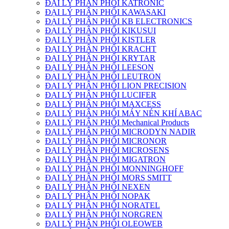
ĐẠI LÝ PHÂN PHỐI KATRONIC
ĐẠI LÝ PHÂN PHỐI KAWASAKI
ĐẠI LÝ PHÂN PHỐI KB ELECTRONICS
ĐẠI LÝ PHÂN PHỐI KIKUSUI
ĐẠI LÝ PHÂN PHỐI KISTLER
ĐẠI LÝ PHÂN PHỐI KRACHT
ĐẠI LÝ PHÂN PHỐI KRYTAR
ĐẠI LÝ PHÂN PHỐI LEESON
ĐẠI LÝ PHÂN PHỐI LEUTRON
ĐẠI LÝ PHÂN PHỐI LION PRECISION
ĐẠI LÝ PHÂN PHỐI LUCIFER
ĐẠI LÝ PHÂN PHỐI MAXCESS
ĐẠI LÝ PHÂN PHỐI MÁY NÉN KHÍ ABAC
ĐẠI LÝ PHÂN PHỐI Mechanical Products
ĐẠI LÝ PHÂN PHỐI MICRODYN NADIR
ĐẠI LÝ PHÂN PHỐI MICRONOR
ĐẠI LÝ PHÂN PHỐI MICROSENS
ĐẠI LÝ PHÂN PHỐI MIGATRON
ĐẠI LÝ PHÂN PHỐI MONNINGHOFF
ĐẠI LÝ PHÂN PHỐI MORS SMITT
ĐẠI LÝ PHÂN PHỐI NEXEN
ĐẠI LÝ PHÂN PHỐI NOPAK
ĐẠI LÝ PHÂN PHỐI NORATEL
ĐẠI LÝ PHÂN PHỐI NORGREN
ĐẠI LÝ PHÂN PHỐI OLEOWEB