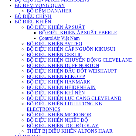
BỘ ĐẾM VÒNG QUAY
BỘ ĐẾM DANAHER
BỘ ĐIỀU CHỈNH
BỘ ĐIỀU KHIỂN
BỘ ĐIỀU KHIỂN ÁP SUẤT
BỘ ĐIỀU KHIỂN ÁP SUẤT EBERLE
ControlAir Việt Nam
BỘ ĐIỀU KHIỂN AVITEQ
BỘ ĐIỀU KHIỂN CẤP NGUỒN KIKUSUI
BỘ ĐIỀU KHIỂN CERLIC
BỘ ĐIỀU KHIỂN CHUYỂN ĐỘNG CLEVELAND
BỘ ĐIỀU KHIỂN DUFF NORTON
BỘ ĐIỀU KHIỂN ĐẦU ĐỐT WEISHAUPT
BỘ ĐIỀU KHIỂN ELKO EP
BỘ ĐIỀU KHIỂN HANMARK
BỘ ĐIỀU KHIỂN HEIDENHAIN
BỘ ĐIỀU KHIỂN KHÍ NÉN
BỘ ĐIỀU KHIỂN LỰC CĂNG CLEVELAND
BỘ ĐIỀU KHIỂN LƯU LƯỢNG KB
ELECTRONICS
BỘ ĐIỀU KHIỂN MICRONOR
BỘ ĐIỀU KHIỂN NHIỆT ĐỘ
BỘ ĐIỀU KHIỂN TỐC ĐỘ QUAY
THIẾT BỊ ĐIỀU KHIỂN ALFONS HAAR