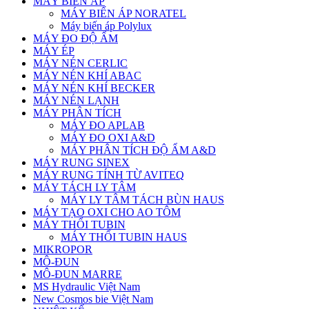
MÁY BIẾN ÁP
MÁY BIẾN ÁP NORATEL
Máy biến áp Polylux
MÁY ĐO ĐỘ ẨM
MÁY ÉP
MÁY NÉN CERLIC
MÁY NÉN KHÍ ABAC
MÁY NÉN KHÍ BECKER
MÁY NÉN LẠNH
MÁY PHÂN TÍCH
MÁY ĐO APLAB
MÁY ĐO OXI A&D
MÁY PHÂN TÍCH ĐỘ ẨM A&D
MÁY RUNG SINEX
MÁY RUNG TÍNH TỪ AVITEQ
MÁY TÁCH LY TÂM
MÁY LY TÂM TÁCH BÙN HAUS
MÁY TẠO OXI CHO AO TÔM
MÁY THỔI TUBIN
MÁY THỔI TUBIN HAUS
MIKROPOR
MÔ-ĐUN
MÔ-ĐUN MARRE
MS Hydraulic Việt Nam
New Cosmos bie Việt Nam