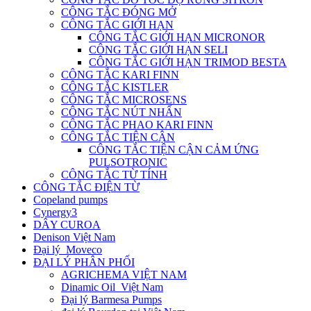
CÔNG TẮC ĐÓNG MỞ
CÔNG TẮC GIỚI HẠN
CÔNG TẮC GIỚI HẠN MICRONOR
CÔNG TẮC GIỚI HẠN SELI
CÔNG TẮC GIỚI HẠN TRIMOD BESTA
CÔNG TẮC KARI FINN
CÔNG TẮC KISTLER
CÔNG TẮC MICROSENS
CÔNG TẮC NÚT NHẤN
CÔNG TẮC PHAO KARI FINN
CÔNG TẮC TIỆN CẬN
CÔNG TẮC TIỆN CẬN CẢM ỨNG
PULSOTRONIC
CÔNG TẮC TỪ TÍNH
CÔNG TẮC ĐIỆN TỪ
Copeland pumps
Cynergy3
DÂY CUROA
Denison Việt Nam
Đại lý Moveco
ĐẠI LÝ PHÂN PHỐI
AGRICHEMA VIỆT NAM
Dinamic Oil Việt Nam
Đại lý Barmesa Pumps