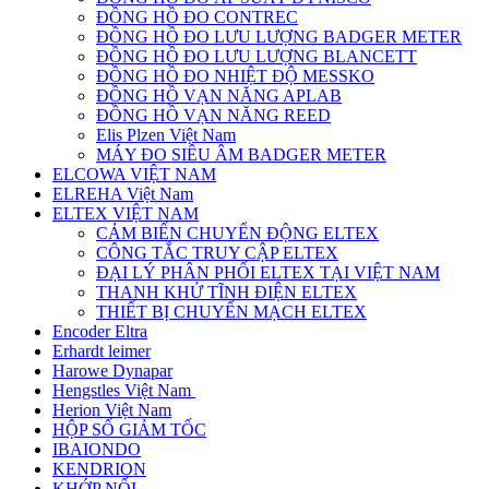
ĐỒNG HỒ ĐO CONTREC
ĐỒNG HỒ ĐO LƯU LƯỢNG BADGER METER
ĐỒNG HỒ ĐO LƯU LƯỢNG BLANCETT
ĐỒNG HỒ ĐO NHIỆT ĐỘ MESSKO
ĐỒNG HỒ VẠN NĂNG APLAB
ĐỒNG HỒ VẠN NĂNG REED
Elis Plzen Việt Nam
MÁY ĐO SIÊU ÂM BADGER METER
ELCOWA VIỆT NAM
ELREHA Việt Nam
ELTEX VIỆT NAM
CẢM BIẾN CHUYỂN ĐỘNG ELTEX
CÔNG TẮC TRUY CẬP ELTEX
ĐẠI LÝ PHÂN PHỐI ELTEX TẠI VIỆT NAM
THANH KHỬ TĨNH ĐIỆN ELTEX
THIẾT BỊ CHUYỂN MẠCH ELTEX
Encoder Eltra
Erhardt leimer
Harowe Dynapar
Hengstles Việt Nam
Herion Việt Nam
HỘP SỐ GIẢM TỐC
IBAIONDO
KENDRION
KHỚP NỐI