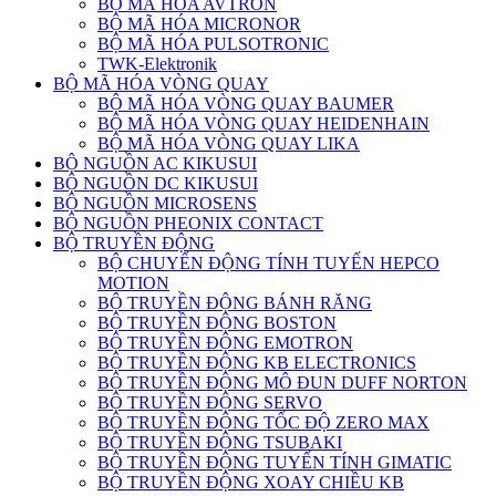
BỘ MÃ HÓA AVTRON
BỘ MÃ HÓA MICRONOR
BỘ MÃ HÓA PULSOTRONIC
TWK-Elektronik
BỘ MÃ HÓA VÒNG QUAY
BỘ MÃ HÓA VÒNG QUAY BAUMER
BỘ MÃ HÓA VÒNG QUAY HEIDENHAIN
BỘ MÃ HÓA VÒNG QUAY LIKA
BỘ NGUỒN AC KIKUSUI
BỘ NGUỒN DC KIKUSUI
BỘ NGUỒN MICROSENS
BỘ NGUỒN PHEONIX CONTACT
BỘ TRUYỀN ĐỘNG
BỘ CHUYỂN ĐỘNG TÍNH TUYẾN HEPCO
MOTION
BỘ TRUYỀN ĐỘNG BÁNH RĂNG
BỘ TRUYỀN ĐỘNG BOSTON
BỘ TRUYỀN ĐỘNG EMOTRON
BỘ TRUYỀN ĐỘNG KB ELECTRONICS
BỘ TRUYỀN ĐỘNG MÔ ĐUN DUFF NORTON
BỘ TRUYỀN ĐỘNG SERVO
BỘ TRUYỀN ĐỘNG TỐC ĐỘ ZERO MAX
BỘ TRUYỀN ĐỘNG TSUBAKI
BỘ TRUYỀN ĐỘNG TUYẾN TÍNH GIMATIC
BỘ TRUYỀN ĐỘNG XOAY CHIỀU KB