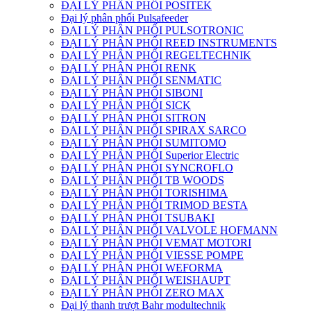
ĐẠI LÝ PHÂN PHỐI POSITEK
Đại lý phân phối Pulsafeeder
ĐẠI LÝ PHÂN PHỐI PULSOTRONIC
ĐẠI LÝ PHÂN PHỐI REED INSTRUMENTS
ĐẠI LÝ PHÂN PHỐI REGELTECHNIK
ĐẠI LÝ PHÂN PHỐI RENK
ĐẠI LÝ PHÂN PHỐI SENMATIC
ĐẠI LÝ PHÂN PHỐI SIBONI
ĐẠI LÝ PHÂN PHỐI SICK
ĐẠI LÝ PHÂN PHỐI SITRON
ĐẠI LÝ PHÂN PHỐI SPIRAX SARCO
ĐẠI LÝ PHÂN PHỐI SUMITOMO
ĐẠI LÝ PHÂN PHỐI Superior Electric
ĐẠI LÝ PHÂN PHỐI SYNCROFLO
ĐẠI LÝ PHÂN PHỐI TB WOODS
ĐẠI LÝ PHÂN PHỐI TORISHIMA
ĐẠI LÝ PHÂN PHỐI TRIMOD BESTA
ĐẠI LÝ PHÂN PHỐI TSUBAKI
ĐẠI LÝ PHÂN PHỐI VALVOLE HOFMANN
ĐẠI LÝ PHÂN PHỐI VEMAT MOTORI
ĐẠI LÝ PHÂN PHỐI VIESSE POMPE
ĐẠI LÝ PHÂN PHỐI WEFORMA
ĐẠI LÝ PHÂN PHỐI WEISHAUPT
ĐẠI LÝ PHÂN PHỐI ZERO MAX
Đại lý thanh trượt Bahr modultechnik