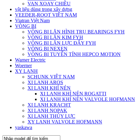
VAN XOAY CHIỀU
vật liệu dùng trong xây dựng
VEEDER-ROOT VIỆT NAM
Viatran Việt Nam
VÒNG BI
VÒNG BI LĂN HÌNH TRỤ BEARINGS FYH
VÒNG BI LĂN KIM FYH
VÒNG BI LĂN LỰC ĐẨY FYH
VÒNG BI NEXEN
VÒNG BI TUYẾN TÍNH HEPCO MOTION
Warner Electric
Woerner
XY LANH
SCHUNK VIỆT NAM
XI LANH AROS
XI LANH KHÍ NÉN
XI LANH KHÍ NÉN ROGATTI
XI LANH KHÍ NÉN VALVOLE HOFMANN
XI LANH KRACHT
XI LANH NOPAK
XI LANH THỦY LỰC
XY LANH VALVOLE HOFMANN
yaskawa