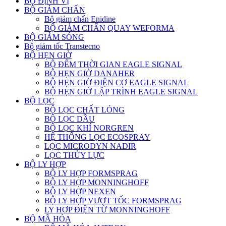
BỘ ĐỊNH VỊ
BỘ GIẢM CHẤN
Bộ giảm chấn Enidine
BỘ GIẢM CHẤN QUAY WEFORMA
BỘ GIẢM SÓNG
Bộ giảm tốc Transtecno
BỘ HẸN GIỜ
BỘ ĐẾM THỜI GIAN EAGLE SIGNAL
BỘ HẸN GIỜ DANAHER
BỘ HẸN GIỜ ĐIỆN CƠ EAGLE SIGNAL
BỘ HẸN GIỜ LẬP TRÌNH EAGLE SIGNAL
BỘ LỌC
BỘ LỌC CHẤT LỎNG
BỘ LỌC DẦU
BỘ LỌC KHÍ NORGREN
HỆ THỐNG LỌC ECOSPRAY
LỌC MICRODYN NADIR
LỌC THỦY LỰC
BỘ LY HỢP
BỘ LY HỢP FORMSPRAG
BỘ LY HỢP MONNINGHOFF
BỘ LY HỢP NEXEN
BỘ LY HỢP VƯỢT TỐC FORMSPRAG
LY HỢP ĐIỆN TỪ MONNINGHOFF
BỘ MÃ HÓA