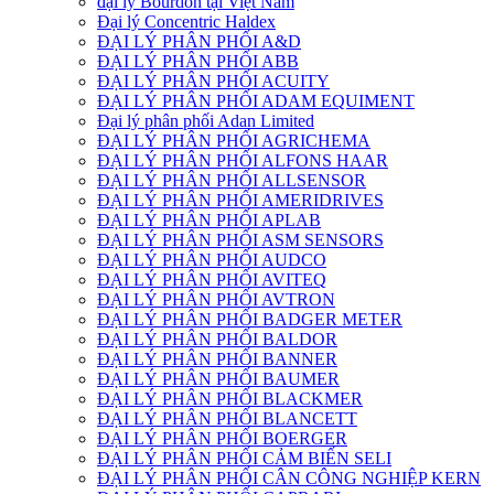
đại lý Bourdon tại Việt Nam
Đại lý Concentric Haldex
ĐẠI LÝ PHÂN PHỐI A&D
ĐẠI LÝ PHÂN PHỐI ABB
ĐẠI LÝ PHÂN PHỐI ACUITY
ĐẠI LÝ PHÂN PHỐI ADAM EQUIMENT
Đại lý phân phối Adan Limited
ĐẠI LÝ PHÂN PHỐI AGRICHEMA
ĐẠI LÝ PHÂN PHỐI ALFONS HAAR
ĐẠI LÝ PHÂN PHỐI ALLSENSOR
ĐẠI LÝ PHÂN PHỐI AMERIDRIVES
ĐẠI LÝ PHÂN PHỐI APLAB
ĐẠI LÝ PHÂN PHỐI ASM SENSORS
ĐẠI LÝ PHÂN PHỐI AUDCO
ĐẠI LÝ PHÂN PHỐI AVITEQ
ĐẠI LÝ PHÂN PHỐI AVTRON
ĐẠI LÝ PHÂN PHỐI BADGER METER
ĐẠI LÝ PHÂN PHỐI BALDOR
ĐẠI LÝ PHÂN PHỐI BANNER
ĐẠI LÝ PHÂN PHỐI BAUMER
ĐẠI LÝ PHÂN PHỐI BLACKMER
ĐẠI LÝ PHÂN PHỐI BLANCETT
ĐẠI LÝ PHÂN PHỐI BOERGER
ĐẠI LÝ PHÂN PHỐI CẢM BIẾN SELI
ĐẠI LÝ PHÂN PHỐI CÂN CÔNG NGHIỆP KERN