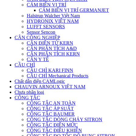
CẢM BIẾN VỊ TRÍ
CẢM BIẾN VỊ TRÍ GERMANJET
Halstrup Walcher Việt Nam
HYDRONIX VIỆT NAM
LUFFT SENSORS
Sensor Sencon
CÂN CÔNG NGHIỆP
CÂN ĐIỆN TỬ KERN
CÂN PHÂN TÍCH A&D
CÂN PHÂN TÍCH KERN
CÂN Y TẾ
CẦU CHÌ
CẦU CHÌ KARI FINN
CẦU CHÌ Mechanical Products
Chất dẫn điện CAMLogic
CHAUVIN ARNOUX VIỆT NAM
Chưa phân loại
CÔNG TẮC
CÔNG TẮC AN TOÀN
CÔNG TẮC ÁP SUẤT
CÔNG TẮC BAUMER
CÔNG TẮC DÒNG CHẢY SITRON
CÔNG TẮC ĐIỆN MỨC
CÔNG TẮC ĐIỀU KHIỂN
CÔNG TẮC ĐO TỐC ĐỘ RUNG SITRON