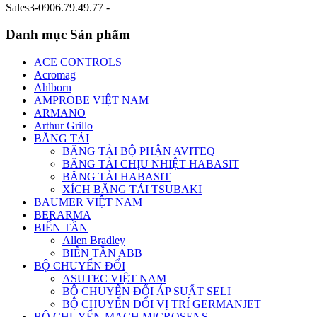
Sales3-0906.79.49.77 -
Danh mục Sản phẩm
ACE CONTROLS
Acromag
Ahlborn
AMPROBE VIỆT NAM
ARMANO
Arthur Grillo
BĂNG TẢI
BĂNG TẢI BỘ PHẬN AVITEQ
BĂNG TẢI CHỊU NHIỆT HABASIT
BĂNG TẢI HABASIT
XÍCH BĂNG TẢI TSUBAKI
BAUMER VIỆT NAM
BERARMA
BIẾN TẦN
Allen Bradley
BIẾN TẦN ABB
BỘ CHUYỂN ĐỔI
ASUTEC VIỆT NAM
BỘ CHUYỂN ĐỔI ÁP SUẤT SELI
BỘ CHUYỂN ĐỔI VỊ TRÍ GERMANJET
BỘ CHUYỂN MẠCH MICROSENS