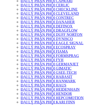
ĐẠI LÝ PHÂN PHỐI CAPRARI
ĐẠI LÝ PHÂN PHỐI CERLIC
ĐẠI LÝ PHÂN PHỐI CHECKLINE
ĐẠI LÝ PHÂN PHỐI CLEVELAND
ĐẠI LÝ PHÂN PHỐI CONTREC
ĐẠI LÝ PHÂN PHỐI DANAHER
ĐẠI LÝ PHÂN PHỐI DEFINOX
ĐẠI LÝ PHÂN PHỐI DRAGFLOW
ĐẠI LÝ PHÂN PHỐI DUFF NORTON
ĐẠI LÝ PHÂN PHỐI DYNISCO
ĐẠI LÝ PHÂN PHỐI EAGLE SIGNAL
ĐẠI LÝ PHÂN PHỐI ECOSPRAY
ĐẠI LÝ PHÂN PHỐI FIAMA
ĐẠI LÝ PHÂN PHỐI FORMSPRAG
ĐẠI LÝ PHÂN PHỐI FYH
ĐẠI LÝ PHÂN PHỐI GERMANJET
ĐẠI LÝ PHÂN PHỐI GIMATIC
ĐẠI LÝ PHÂN PHỐI GSEE-TECH
ĐẠI LÝ PHÂN PHỐI HABASIT
ĐẠI LÝ PHÂN PHỐI HANMARK
ĐẠI LÝ PHÂN PHỐI HAUS
ĐẠI LÝ PHÂN PHỐI HEIDENHAIN
ĐẠI LÝ PHÂN PHỐI HENDOR
ĐẠI LÝ PHÂN PHỐI HEPCOMOTION
ĐẠI LÝ PHÂN PHỐI KARI FINN