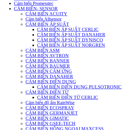
Cảm biến Promesstec
CẢM BIẾN- SENSOR
CẢM BIẾN ACUITY
Cảm biến Allsensor
CẢM BIẾN ÁP SUẤT
CẢM BIẾN ÁP SUẤT CERLIC
CẢM BIẾN ÁP SUẤT DANAHER
CẢM BIẾN ÁP SUẤT DYNISCO
CẢM BIẾN ÁP SUẤT NORGREN
CẢM BIẾN ASM
CẢM BIẾN AVTRON
CẢM BIẾN BANNER
CẢM BIẾN BAUMER
CẢM BIẾN CẢM ỨNG
CẢM BIẾN DANAHER
CẢM BIẾN ĐIỆN DUNG
CẢM BIẾN ĐIỆN DUNG PULSOTRONIC
CẢM BIẾN ĐIỆN TỪ
CẢM BIẾN ĐIỆN TỪ CERLIC
Cảm biến độ ẩm RainWise
CẢM BIẾN ECOSPRAY
CẢM BIẾN GERMANJET
CẢM BIẾN GIMATIC
CẢM BIẾN GSEE-TECH
CẢM BIẾN HỒNG NGOẠI MAXCESS