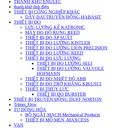
THANH KHỬ ENULEC
thanh khử tĩnh điện
THIẾT BỊ CÔNG NGHIỆP KHÁC
DÂY ĐAI TRUYỀN ĐỘNG HABASIT
THIẾT BỊ ĐO
LƯU LƯỢNG KẾ KATRONIC
MÁY ĐO ĐỘ RUNG REED
THIẾT BỊ ĐO ÁP SUẤT
THIẾT BỊ ĐO LƯỜNG KISTLER
THIẾT BỊ ĐO LƯỜNG LION PRECISION
THIẾT BỊ ĐO LƯỜNG REED
THIẾT BỊ ĐO LƯU LƯỢNG
THIẾT BỊ ĐO LƯỜNG SELI
THIẾT BỊ ĐO LƯỜNG VALVOLE
HOFMANN
THIẾT BỊ ĐO NHIỆT ĐỘ ABB
THIẾT BỊ ĐO TRỞ KHÁNG KIKUSUI
THIẾT BỊ THỦY LỰC
THIẾT BỊ ĐO BURSTER
THIẾT BỊ TRUYỀN ĐỘNG DUFF NORTON
Trimec Flow
TỰ ĐỘNG HÓA
BỘ NGẮT MẠCH Mechanical Products
THIẾT BỊ MÔ MEN -MAXCESS
VAN