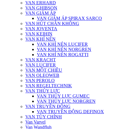
VAN ERHARD
VAN GHIBSON
VAN GIẢM ÁP
VAN GIẢM ÁP SPIRAX SARCO
VAN HÚT CHÂN KHÔNG
VAN JOVENTA
VAN KEIHIN
VAN KHÍ NÉN
VAN KHÍ NÉN LUCIFER
VAN KHÍ NÉN NORGREN
VAN KHÍ NÉN ROGATTI
VAN KRACHT
VAN LUCIFER
VAN MỘT CHIỀU
VAN OLEOWEB
VAN PEROLO
VAN REGELTECHNIK
VAN THỦY LỰC
VAN THỦY LỰC GUMEC
VAN THỦY LỰC NORGREN
VAN TRUYỀN ĐỘNG
VAN TRUYỀN ĐỘNG DEFINOX
VAN TÙY CHỈNH
Van Varvel
Van Wandfluh