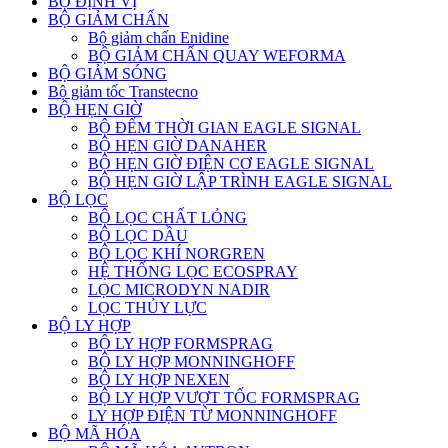
BỘ ĐỊNH VỊ
BỘ GIẢM CHẤN
Bộ giảm chấn Enidine
BỘ GIẢM CHẤN QUAY WEFORMA
BỘ GIẢM SÓNG
Bộ giảm tốc Transtecno
BỘ HẸN GIỜ
BỘ ĐẾM THỜI GIAN EAGLE SIGNAL
BỘ HẸN GIỜ DANAHER
BỘ HẸN GIỜ ĐIỆN CƠ EAGLE SIGNAL
BỘ HẸN GIỜ LẬP TRÌNH EAGLE SIGNAL
BỘ LỌC
BỘ LỌC CHẤT LỎNG
BỘ LỌC DẦU
BỘ LỌC KHÍ NORGREN
HỆ THỐNG LỌC ECOSPRAY
LỌC MICRODYN NADIR
LỌC THỦY LỰC
BỘ LY HỢP
BỘ LY HỢP FORMSPRAG
BỘ LY HỢP MONNINGHOFF
BỘ LY HỢP NEXEN
BỘ LY HỢP VƯỢT TỐC FORMSPRAG
LY HỢP ĐIỆN TỪ MONNINGHOFF
BỘ MÃ HÓA