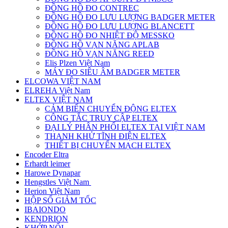
ĐỒNG HỒ ĐO CONTREC
ĐỒNG HỒ ĐO LƯU LƯỢNG BADGER METER
ĐỒNG HỒ ĐO LƯU LƯỢNG BLANCETT
ĐỒNG HỒ ĐO NHIỆT ĐỘ MESSKO
ĐỒNG HỒ VẠN NĂNG APLAB
ĐỒNG HỒ VẠN NĂNG REED
Elis Plzen Việt Nam
MÁY ĐO SIÊU ÂM BADGER METER
ELCOWA VIỆT NAM
ELREHA Việt Nam
ELTEX VIỆT NAM
CẢM BIẾN CHUYỂN ĐỘNG ELTEX
CÔNG TẮC TRUY CẬP ELTEX
ĐẠI LÝ PHÂN PHỐI ELTEX TẠI VIỆT NAM
THANH KHỬ TĨNH ĐIỆN ELTEX
THIẾT BỊ CHUYỂN MẠCH ELTEX
Encoder Eltra
Erhardt leimer
Harowe Dynapar
Hengstles Việt Nam
Herion Việt Nam
HỘP SỐ GIẢM TỐC
IBAIONDO
KENDRION
KHỚP NỐI