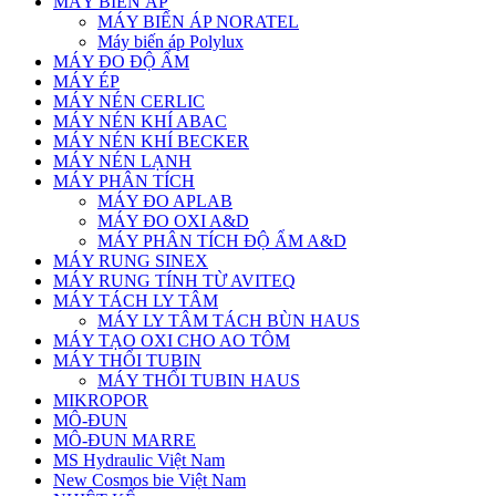
MÁY BIẾN ÁP
MÁY BIẾN ÁP NORATEL
Máy biến áp Polylux
MÁY ĐO ĐỘ ẨM
MÁY ÉP
MÁY NÉN CERLIC
MÁY NÉN KHÍ ABAC
MÁY NÉN KHÍ BECKER
MÁY NÉN LẠNH
MÁY PHÂN TÍCH
MÁY ĐO APLAB
MÁY ĐO OXI A&D
MÁY PHÂN TÍCH ĐỘ ẨM A&D
MÁY RUNG SINEX
MÁY RUNG TÍNH TỪ AVITEQ
MÁY TÁCH LY TÂM
MÁY LY TÂM TÁCH BÙN HAUS
MÁY TẠO OXI CHO AO TÔM
MÁY THỔI TUBIN
MÁY THỔI TUBIN HAUS
MIKROPOR
MÔ-ĐUN
MÔ-ĐUN MARRE
MS Hydraulic Việt Nam
New Cosmos bie Việt Nam