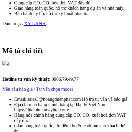
Cung cấp CO, CQ, hóa đơn VAT đầy đủ.
Giao hàng toàn quốc, hỗ trợ khách hàng dự án và nhà máy.
Bảo hành uy tín, hỗ trợ kỹ thuật nhanh.
Danh mục:
XY LANH
.
Mô tả chi tiết
Hotline tư vấn kỹ thuật:
0906.79.49.77
Yêu cầu báo giá / Tư vấn chọn model
Email: sales3@hoangthienphat.com Hỗ trợ tư vấn và báo giá.
Địa chỉ mua hàng chính hãng tại Đại lý Việt Nam:
https://thietbinhamayhtp.com/.
Hàng hóa chính hãng cung cấp CO, CQ, xuất hoá đơn VAT
đầy đủ.
Giao hàng toàn quốc, ưu tiên kho & leadtime cho khách dự
án.