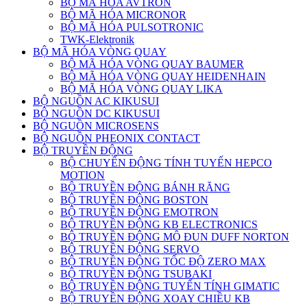
BỘ MÃ HÓA AVTRON
BỘ MÃ HÓA MICRONOR
BỘ MÃ HÓA PULSOTRONIC
TWK-Elektronik
BỘ MÃ HÓA VÒNG QUAY
BỘ MÃ HÓA VÒNG QUAY BAUMER
BỘ MÃ HÓA VÒNG QUAY HEIDENHAIN
BỘ MÃ HÓA VÒNG QUAY LIKA
BỘ NGUỒN AC KIKUSUI
BỘ NGUỒN DC KIKUSUI
BỘ NGUỒN MICROSENS
BỘ NGUỒN PHEONIX CONTACT
BỘ TRUYỀN ĐỘNG
BỘ CHUYỂN ĐỘNG TÍNH TUYẾN HEPCO
MOTION
BỘ TRUYỀN ĐỘNG BÁNH RĂNG
BỘ TRUYỀN ĐỘNG BOSTON
BỘ TRUYỀN ĐỘNG EMOTRON
BỘ TRUYỀN ĐỘNG KB ELECTRONICS
BỘ TRUYỀN ĐỘNG MÔ ĐUN DUFF NORTON
BỘ TRUYỀN ĐỘNG SERVO
BỘ TRUYỀN ĐỘNG TỐC ĐỘ ZERO MAX
BỘ TRUYỀN ĐỘNG TSUBAKI
BỘ TRUYỀN ĐỘNG TUYẾN TÍNH GIMATIC
BỘ TRUYỀN ĐỘNG XOAY CHIỀU KB