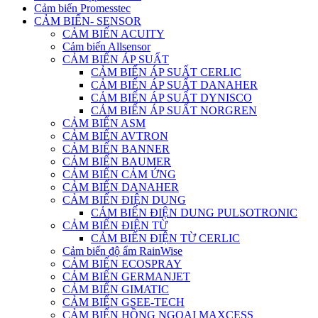
Cảm biến Promesstec
CẢM BIẾN- SENSOR
CẢM BIẾN ACUITY
Cảm biến Allsensor
CẢM BIẾN ÁP SUẤT
CẢM BIẾN ÁP SUẤT CERLIC
CẢM BIẾN ÁP SUẤT DANAHER
CẢM BIẾN ÁP SUẤT DYNISCO
CẢM BIẾN ÁP SUẤT NORGREN
CẢM BIẾN ASM
CẢM BIẾN AVTRON
CẢM BIẾN BANNER
CẢM BIẾN BAUMER
CẢM BIẾN CẢM ỨNG
CẢM BIẾN DANAHER
CẢM BIẾN ĐIỆN DUNG
CẢM BIẾN ĐIỆN DUNG PULSOTRONIC
CẢM BIẾN ĐIỆN TỪ
CẢM BIẾN ĐIỆN TỪ CERLIC
Cảm biến độ ẩm RainWise
CẢM BIẾN ECOSPRAY
CẢM BIẾN GERMANJET
CẢM BIẾN GIMATIC
CẢM BIẾN GSEE-TECH
CẢM BIẾN HỒNG NGOẠI MAXCESS