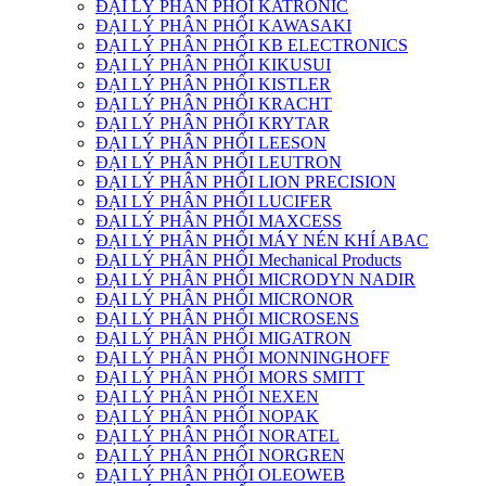
ĐẠI LÝ PHÂN PHỐI KATRONIC
ĐẠI LÝ PHÂN PHỐI KAWASAKI
ĐẠI LÝ PHÂN PHỐI KB ELECTRONICS
ĐẠI LÝ PHÂN PHỐI KIKUSUI
ĐẠI LÝ PHÂN PHỐI KISTLER
ĐẠI LÝ PHÂN PHỐI KRACHT
ĐẠI LÝ PHÂN PHỐI KRYTAR
ĐẠI LÝ PHÂN PHỐI LEESON
ĐẠI LÝ PHÂN PHỐI LEUTRON
ĐẠI LÝ PHÂN PHỐI LION PRECISION
ĐẠI LÝ PHÂN PHỐI LUCIFER
ĐẠI LÝ PHÂN PHỐI MAXCESS
ĐẠI LÝ PHÂN PHỐI MÁY NÉN KHÍ ABAC
ĐẠI LÝ PHÂN PHỐI Mechanical Products
ĐẠI LÝ PHÂN PHỐI MICRODYN NADIR
ĐẠI LÝ PHÂN PHỐI MICRONOR
ĐẠI LÝ PHÂN PHỐI MICROSENS
ĐẠI LÝ PHÂN PHỐI MIGATRON
ĐẠI LÝ PHÂN PHỐI MONNINGHOFF
ĐẠI LÝ PHÂN PHỐI MORS SMITT
ĐẠI LÝ PHÂN PHỐI NEXEN
ĐẠI LÝ PHÂN PHỐI NOPAK
ĐẠI LÝ PHÂN PHỐI NORATEL
ĐẠI LÝ PHÂN PHỐI NORGREN
ĐẠI LÝ PHÂN PHỐI OLEOWEB