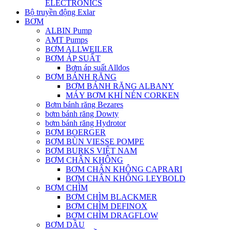
ELECTRONICS
Bộ truyền động Exlar
BƠM
ALBIN Pump
AMT Pumps
BƠM ALLWEILER
BƠM ÁP SUẤT
Bơm áp suất Alldos
BƠM BÁNH RĂNG
BƠM BÁNH RĂNG ALBANY
MÁY BƠM KHÍ NÉN CORKEN
Bơm bánh răng Bezares
bơm bánh răng Dowty
bơm bánh răng Hydrotor
BƠM BOERGER
BƠM BÙN VIESSE POMPE
BƠM BURKS VIỆT NAM
BƠM CHÂN KHÔNG
BƠM CHÂN KHÔNG CAPRARI
BƠM CHÂN KHÔNG LEYBOLD
BƠM CHÌM
BƠM CHÌM BLACKMER
BƠM CHÌM DEFINOX
BƠM CHÌM DRAGFLOW
BƠM DẦU