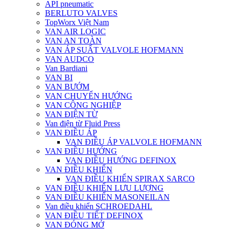
API pneumatic
BERLUTO VALVES
TopWorx Việt Nam
VAN AIR LOGIC
VAN AN TOÀN
VAN ÁP SUẤT VALVOLE HOFMANN
VAN AUDCO
Van Bardiani
VAN BI
VAN BƯỚM
VAN CHUYỂN HƯỚNG
VAN CÔNG NGHIỆP
VAN ĐIỆN TỪ
Van điện từ Fluid Press
VAN ĐIỀU ÁP
VAN ĐIỀU ÁP VALVOLE HOFMANN
VAN ĐIỀU HƯỚNG
VAN ĐIỀU HƯỚNG DEFINOX
VAN ĐIỀU KHIỂN
VAN ĐIỀU KHIỂN SPIRAX SARCO
VAN ĐIỀU KHIỂN LƯU LƯỢNG
VAN ĐIỀU KHIỂN MASONEILAN
Van điều khiển SCHROEDAHL
VAN ĐIỀU TIẾT DEFINOX
VAN ĐÓNG MỞ