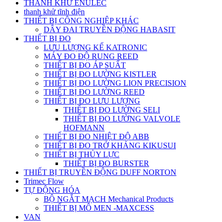
THANH KHỬ ENULEC
thanh khử tĩnh điện
THIẾT BỊ CÔNG NGHIỆP KHÁC
DÂY ĐAI TRUYỀN ĐỘNG HABASIT
THIẾT BỊ ĐO
LƯU LƯỢNG KẾ KATRONIC
MÁY ĐO ĐỘ RUNG REED
THIẾT BỊ ĐO ÁP SUẤT
THIẾT BỊ ĐO LƯỜNG KISTLER
THIẾT BỊ ĐO LƯỜNG LION PRECISION
THIẾT BỊ ĐO LƯỜNG REED
THIẾT BỊ ĐO LƯU LƯỢNG
THIẾT BỊ ĐO LƯỜNG SELI
THIẾT BỊ ĐO LƯỜNG VALVOLE
HOFMANN
THIẾT BỊ ĐO NHIỆT ĐỘ ABB
THIẾT BỊ ĐO TRỞ KHÁNG KIKUSUI
THIẾT BỊ THỦY LỰC
THIẾT BỊ ĐO BURSTER
THIẾT BỊ TRUYỀN ĐỘNG DUFF NORTON
Trimec Flow
TỰ ĐỘNG HÓA
BỘ NGẮT MẠCH Mechanical Products
THIẾT BỊ MÔ MEN -MAXCESS
VAN