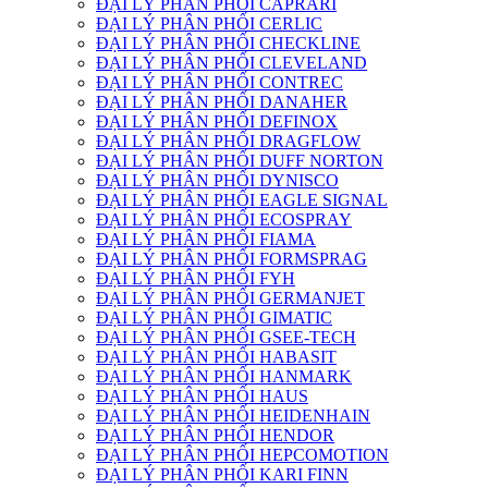
ĐẠI LÝ PHÂN PHỐI CAPRARI
ĐẠI LÝ PHÂN PHỐI CERLIC
ĐẠI LÝ PHÂN PHỐI CHECKLINE
ĐẠI LÝ PHÂN PHỐI CLEVELAND
ĐẠI LÝ PHÂN PHỐI CONTREC
ĐẠI LÝ PHÂN PHỐI DANAHER
ĐẠI LÝ PHÂN PHỐI DEFINOX
ĐẠI LÝ PHÂN PHỐI DRAGFLOW
ĐẠI LÝ PHÂN PHỐI DUFF NORTON
ĐẠI LÝ PHÂN PHỐI DYNISCO
ĐẠI LÝ PHÂN PHỐI EAGLE SIGNAL
ĐẠI LÝ PHÂN PHỐI ECOSPRAY
ĐẠI LÝ PHÂN PHỐI FIAMA
ĐẠI LÝ PHÂN PHỐI FORMSPRAG
ĐẠI LÝ PHÂN PHỐI FYH
ĐẠI LÝ PHÂN PHỐI GERMANJET
ĐẠI LÝ PHÂN PHỐI GIMATIC
ĐẠI LÝ PHÂN PHỐI GSEE-TECH
ĐẠI LÝ PHÂN PHỐI HABASIT
ĐẠI LÝ PHÂN PHỐI HANMARK
ĐẠI LÝ PHÂN PHỐI HAUS
ĐẠI LÝ PHÂN PHỐI HEIDENHAIN
ĐẠI LÝ PHÂN PHỐI HENDOR
ĐẠI LÝ PHÂN PHỐI HEPCOMOTION
ĐẠI LÝ PHÂN PHỐI KARI FINN