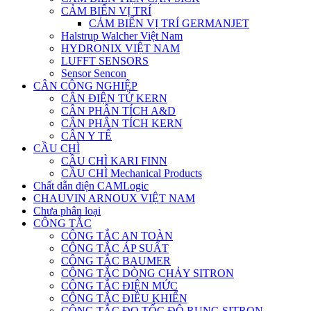
CẢM BIẾN VỊ TRÍ
CẢM BIẾN VỊ TRÍ GERMANJET
Halstrup Walcher Việt Nam
HYDRONIX VIỆT NAM
LUFFT SENSORS
Sensor Sencon
CÂN CÔNG NGHIỆP
CÂN ĐIỆN TỬ KERN
CÂN PHÂN TÍCH A&D
CÂN PHÂN TÍCH KERN
CÂN Y TẾ
CẦU CHÌ
CẦU CHÌ KARI FINN
CẦU CHÌ Mechanical Products
Chất dẫn điện CAMLogic
CHAUVIN ARNOUX VIỆT NAM
Chưa phân loại
CÔNG TẮC
CÔNG TẮC AN TOÀN
CÔNG TẮC ÁP SUẤT
CÔNG TẮC BAUMER
CÔNG TẮC DÒNG CHẢY SITRON
CÔNG TẮC ĐIỆN MỨC
CÔNG TẮC ĐIỀU KHIỂN
CÔNG TẮC ĐO TỐC ĐỘ RUNG SITRON