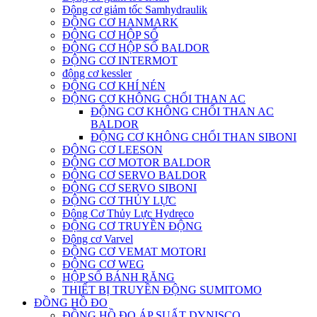
Động cơ giảm tốc Samhydraulik
ĐỘNG CƠ HANMARK
ĐỘNG CƠ HỘP SỐ
ĐỘNG CƠ HỘP SỐ BALDOR
ĐỘNG CƠ INTERMOT
động cơ kessler
ĐỘNG CƠ KHÍ NÉN
ĐỘNG CƠ KHÔNG CHỔI THAN AC
ĐỘNG CƠ KHÔNG CHỔI THAN AC
BALDOR
ĐỘNG CƠ KHÔNG CHỔI THAN SIBONI
ĐỘNG CƠ LEESON
ĐỘNG CƠ MOTOR BALDOR
ĐỘNG CƠ SERVO BALDOR
ĐỘNG CƠ SERVO SIBONI
ĐỘNG CƠ THỦY LỰC
Động Cơ Thủy Lực Hydreco
ĐỘNG CƠ TRUYỀN ĐỘNG
Động cơ Varvel
ĐỘNG CƠ VEMAT MOTORI
ĐỘNG CƠ WEG
HỘP SỐ BÁNH RĂNG
THIẾT BỊ TRUYỀN ĐỘNG SUMITOMO
ĐỒNG HỒ ĐO
ĐỒNG HỒ ĐO ÁP SUẤT DYNISCO