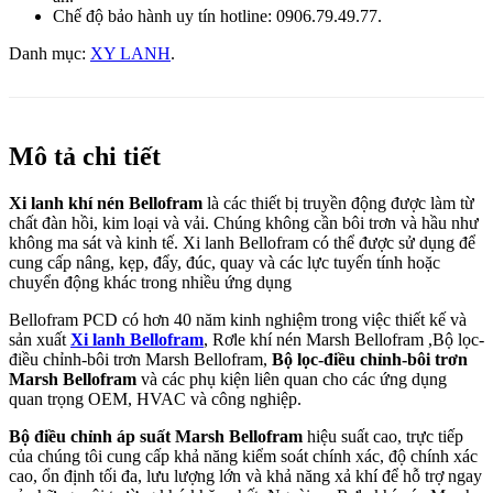
Chế độ bảo hành uy tín hotline: 0906.79.49.77.
Danh mục:
XY LANH
.
Mô tả chi tiết
Xi lanh khí nén Bellofram
là các thiết bị truyền động được làm từ
chất đàn hồi, kim loại và vải. Chúng không cần bôi trơn và hầu như
không ma sát và kinh tế. Xi lanh Bellofram có thể được sử dụng để
cung cấp nâng, kẹp, đẩy, đúc, quay và các lực tuyến tính hoặc
chuyển động khác trong nhiều ứng dụng
Bellofram PCD có hơn 40 năm kinh nghiệm trong việc thiết kế và
sản xuất
Xi lanh Bellofram
, Rơle khí nén Marsh Bellofram ,Bộ lọc-
điều chỉnh-bôi trơn Marsh Bellofram,
Bộ lọc-điều chỉnh-bôi trơn
Marsh Bellofram
và các phụ kiện liên quan cho các ứng dụng
quan trọng OEM, HVAC và công nghiệp.
Bộ điều chỉnh áp suất Marsh Bellofram
hiệu suất cao, trực tiếp
của chúng tôi cung cấp khả năng kiểm soát chính xác, độ chính xác
cao, ổn định tối đa, lưu lượng lớn và khả năng xả khí để hỗ trợ ngay