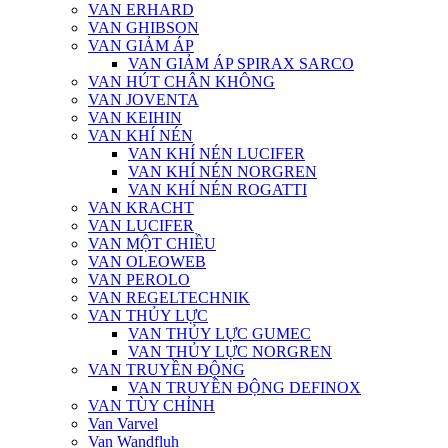
VAN ERHARD
VAN GHIBSON
VAN GIẢM ÁP
VAN GIẢM ÁP SPIRAX SARCO
VAN HÚT CHÂN KHÔNG
VAN JOVENTA
VAN KEIHIN
VAN KHÍ NÉN
VAN KHÍ NÉN LUCIFER
VAN KHÍ NÉN NORGREN
VAN KHÍ NÉN ROGATTI
VAN KRACHT
VAN LUCIFER
VAN MỘT CHIỀU
VAN OLEOWEB
VAN PEROLO
VAN REGELTECHNIK
VAN THỦY LỰC
VAN THỦY LỰC GUMEC
VAN THỦY LỰC NORGREN
VAN TRUYỀN ĐỘNG
VAN TRUYỀN ĐỘNG DEFINOX
VAN TÙY CHỈNH
Van Varvel
Van Wandfluh