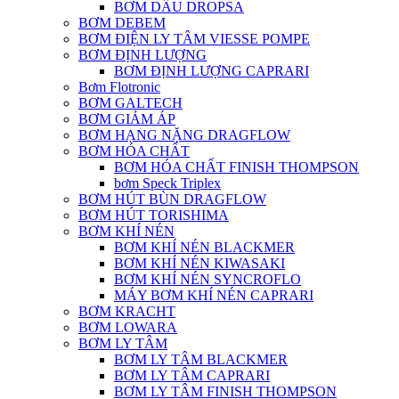
BƠM DẦU DROPSA
BƠM DEBEM
BƠM ĐIỆN LY TÂM VIESSE POMPE
BƠM ĐỊNH LƯỢNG
BƠM ĐỊNH LƯỢNG CAPRARI
Bơm Flotronic
BƠM GALTECH
BƠM GIẢM ÁP
BƠM HẠNG NẶNG DRAGFLOW
BƠM HÓA CHẤT
BƠM HÓA CHẤT FINISH THOMPSON
bơm Speck Triplex
BƠM HÚT BÙN DRAGFLOW
BƠM HÚT TORISHIMA
BƠM KHÍ NÉN
BƠM KHÍ NÉN BLACKMER
BƠM KHÍ NÉN KIWASAKI
BƠM KHÍ NÉN SYNCROFLO
MÁY BƠM KHÍ NÉN CAPRARI
BƠM KRACHT
BƠM LOWARA
BƠM LY TÂM
BƠM LY TÂM BLACKMER
BƠM LY TÂM CAPRARI
BƠM LY TÂM FINISH THOMPSON