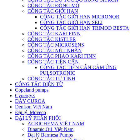
CÔNG TẮC ĐÓNG MỞ
CÔNG TẮC GIỚI HẠN
CÔNG TẮC GIỚI HẠN MICRONOR
CÔNG TẮC GIỚI HẠN SELI
CÔNG TẮC GIỚI HẠN TRIMOD BESTA
CÔNG TẮC KARI FINN
CÔNG TẮC KISTLER
CÔNG TẮC MICROSENS
CÔNG TẮC NÚT NHẤN
CÔNG TẮC PHAO KARI FINN
CÔNG TẮC TIỆN CẬN
CÔNG TẮC TIỆN CẬN CẢM ỨNG
PULSOTRONIC
CÔNG TẮC TỪ TÍNH
CÔNG TẮC ĐIỆN TỪ
Copeland pumps
Cynergy3
DÂY CUROA
Denison Việt Nam
Đại lý Moveco
ĐẠI LÝ PHÂN PHỐI
AGRICHEMA VIỆT NAM
Dinamic Oil Việt Nam
Đại lý Barmesa Pumps