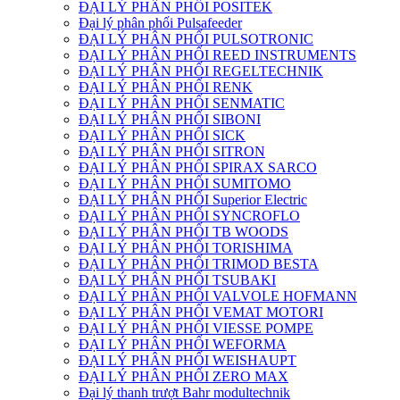
ĐẠI LÝ PHÂN PHỐI POSITEK
Đại lý phân phối Pulsafeeder
ĐẠI LÝ PHÂN PHỐI PULSOTRONIC
ĐẠI LÝ PHÂN PHỐI REED INSTRUMENTS
ĐẠI LÝ PHÂN PHỐI REGELTECHNIK
ĐẠI LÝ PHÂN PHỐI RENK
ĐẠI LÝ PHÂN PHỐI SENMATIC
ĐẠI LÝ PHÂN PHỐI SIBONI
ĐẠI LÝ PHÂN PHỐI SICK
ĐẠI LÝ PHÂN PHỐI SITRON
ĐẠI LÝ PHÂN PHỐI SPIRAX SARCO
ĐẠI LÝ PHÂN PHỐI SUMITOMO
ĐẠI LÝ PHÂN PHỐI Superior Electric
ĐẠI LÝ PHÂN PHỐI SYNCROFLO
ĐẠI LÝ PHÂN PHỐI TB WOODS
ĐẠI LÝ PHÂN PHỐI TORISHIMA
ĐẠI LÝ PHÂN PHỐI TRIMOD BESTA
ĐẠI LÝ PHÂN PHỐI TSUBAKI
ĐẠI LÝ PHÂN PHỐI VALVOLE HOFMANN
ĐẠI LÝ PHÂN PHỐI VEMAT MOTORI
ĐẠI LÝ PHÂN PHỐI VIESSE POMPE
ĐẠI LÝ PHÂN PHỐI WEFORMA
ĐẠI LÝ PHÂN PHỐI WEISHAUPT
ĐẠI LÝ PHÂN PHỐI ZERO MAX
Đại lý thanh trượt Bahr modultechnik