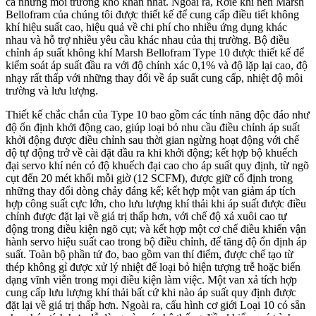
cả những môi trường khó khăn nhất. Ngoài ra, Rơle khí nén Marsh
Bellofram của chúng tôi được thiết kế để cung cấp điều tiết không
khí hiệu suất cao, hiệu quả về chi phí cho nhiều ứng dụng khác
nhau và hỗ trợ nhiều yêu cầu khác nhau của thị trường. Bộ điều
chỉnh áp suất không khí Marsh Bellofram Type 10 được thiết kế để
kiểm soát áp suất đầu ra với độ chính xác 0,1% và độ lặp lại cao, độ
nhạy rất thấp với những thay đổi về áp suất cung cấp, nhiệt độ môi
trường và lưu lượng.
Thiết kế chắc chắn của Type 10 bao gồm các tính năng độc đáo như
độ ổn định khởi động cao, giúp loại bỏ nhu cầu điều chỉnh áp suất
khởi động được điều chỉnh sau thời gian ngừng hoạt động với chế
độ tự động trở về cài đặt đầu ra khi khởi động; kết hợp bộ khuếch
đại servo khí nén có độ khuếch đại cao cho áp suất quy định, từ ngõ
cụt đến 20 mét khối mỗi giờ (12 SCFM), được giữ cố định trong
những thay đổi dòng chảy đáng kể; kết hợp một van giảm áp tích
hợp công suất cực lớn, cho lưu lượng khí thải khi áp suất được điều
chỉnh được đặt lại về giá trị thấp hơn, với chế độ xả xuôi cao tự
động trong điều kiện ngõ cụt; và kết hợp một cơ chế điều khiển vận
hành servo hiệu suất cao trong bộ điều chỉnh, để tăng độ ổn định áp
suất. Toàn bộ phần tử đo, bao gồm van thí điểm, được chế tạo từ
thép không gỉ được xử lý nhiệt để loại bỏ hiện tượng trễ hoặc biến
dạng vĩnh viễn trong mọi điều kiện làm việc. Một van xả tích hợp
cung cấp lưu lượng khí thải bất cứ khi nào áp suất quy định được
đặt lại về giá trị thấp hơn. Ngoài ra, cấu hình cơ giới Loại 10 có sẵn