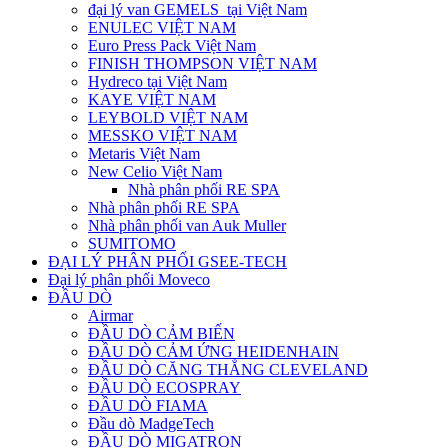
đại lý van GEMELS tại Việt Nam
ENULEC VIỆT NAM
Euro Press Pack Việt Nam
FINISH THOMPSON VIỆT NAM
Hydreco tại Việt Nam
KAYE VIỆT NAM
LEYBOLD VIỆT NAM
MESSKO VIỆT NAM
Metaris Việt Nam
New Celio Việt Nam
Nhà phân phối RE SPA
Nhà phân phối RE SPA
Nhà phân phối van Auk Muller
SUMITOMO
ĐẠI LÝ PHÂN PHỐI GSEE-TECH
Đại lý phân phối Moveco
ĐẦU DÒ
Airmar
ĐẦU DÒ CẢM BIẾN
ĐẦU DÒ CẢM ỨNG HEIDENHAIN
ĐẦU DÒ CĂNG THẲNG CLEVELAND
ĐẦU DÒ ECOSPRAY
ĐẦU DÒ FIAMA
Đầu dò MadgeTech
ĐẦU DÒ MIGATRON