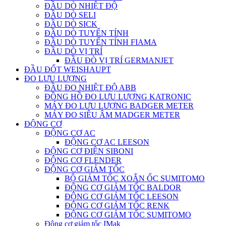
ĐẦU DÒ NHIỆT ĐỘ
ĐẦU DÒ SELI
ĐẦU DÒ SICK
ĐẦU DÒ TUYẾN TÍNH
ĐẦU DÒ TUYẾN TÍNH FIAMA
ĐẦU DÒ VỊ TRÍ
ĐẦU ĐÒ VỊ TRÍ GERMANJET
ĐẦU ĐỐT WEISHAUPT
ĐO LƯU LƯỢNG
ĐẦU ĐO NHIỆT ĐỘ ABB
ĐỒNG HỒ ĐO LƯU LƯỢNG KATRONIC
MÁY ĐO LƯU LƯỢNG BADGER METER
MÁY ĐO SIÊU ÂM MADGER METER
ĐỘNG CƠ
ĐỘNG CƠ AC
ĐỘNG CƠ AC LEESON
ĐỘNG CƠ ĐIỆN SIBONI
ĐỘNG CƠ FLENDER
ĐỘNG CƠ GIẢM TỐC
BỘ GIẢM TỐC XOẮN ỐC SUMITOMO
ĐỘNG CƠ GIẢM TỐC BALDOR
ĐỘNG CƠ GIẢM TỐC LEESON
ĐỘNG CƠ GIẢM TỐC RENK
ĐỘNG CƠ GIẢM TỐC SUMITOMO
Động cơ giảm tốc IMak