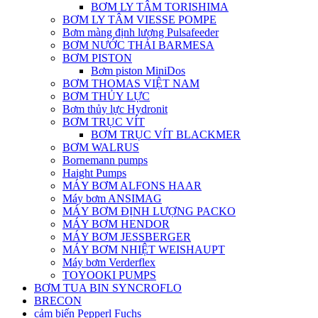
BƠM LY TÂM TORISHIMA
BƠM LY TÂM VIESSE POMPE
Bơm màng định lượng Pulsafeeder
BƠM NƯỚC THẢI BARMESA
BƠM PISTON
Bơm piston MiniDos
BƠM THOMAS VIỆT NAM
BƠM THỦY LỰC
Bơm thủy lực Hydronit
BƠM TRỤC VÍT
BƠM TRỤC VÍT BLACKMER
BƠM WALRUS
Bornemann pumps
Haight Pumps
MÁY BƠM ALFONS HAAR
Máy bơm ANSIMAG
MÁY BƠM ĐỊNH LƯỢNG PACKO
MÁY BƠM HENDOR
MÁY BƠM JESSBERGER
MÁY BƠM NHIỆT WEISHAUPT
Máy bơm Verderflex
TOYOOKI PUMPS
BƠM TUA BIN SYNCROFLO
BRECON
cảm biến Pepperl Fuchs