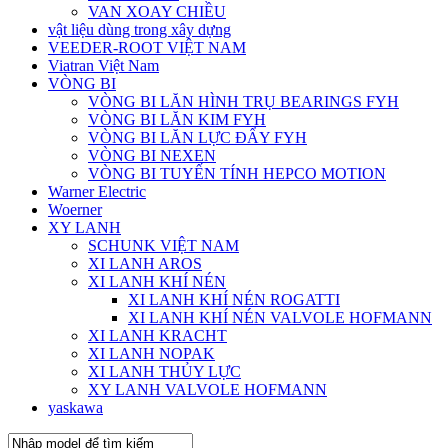
VAN XOAY CHIỀU
vật liệu dùng trong xây dựng
VEEDER-ROOT VIỆT NAM
Viatran Việt Nam
VÒNG BI
VÒNG BI LĂN HÌNH TRỤ BEARINGS FYH
VÒNG BI LĂN KIM FYH
VÒNG BI LĂN LỰC ĐẨY FYH
VÒNG BI NEXEN
VÒNG BI TUYẾN TÍNH HEPCO MOTION
Warner Electric
Woerner
XY LANH
SCHUNK VIỆT NAM
XI LANH AROS
XI LANH KHÍ NÉN
XI LANH KHÍ NÉN ROGATTI
XI LANH KHÍ NÉN VALVOLE HOFMANN
XI LANH KRACHT
XI LANH NOPAK
XI LANH THỦY LỰC
XY LANH VALVOLE HOFMANN
yaskawa