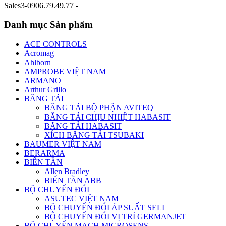
Sales3-0906.79.49.77 -
Danh mục Sản phẩm
ACE CONTROLS
Acromag
Ahlborn
AMPROBE VIỆT NAM
ARMANO
Arthur Grillo
BĂNG TẢI
BĂNG TẢI BỘ PHẬN AVITEQ
BĂNG TẢI CHỊU NHIỆT HABASIT
BĂNG TẢI HABASIT
XÍCH BĂNG TẢI TSUBAKI
BAUMER VIỆT NAM
BERARMA
BIẾN TẦN
Allen Bradley
BIẾN TẦN ABB
BỘ CHUYỂN ĐỔI
ASUTEC VIỆT NAM
BỘ CHUYỂN ĐỔI ÁP SUẤT SELI
BỘ CHUYỂN ĐỔI VỊ TRÍ GERMANJET
BỘ CHUYỂN MẠCH MICROSENS