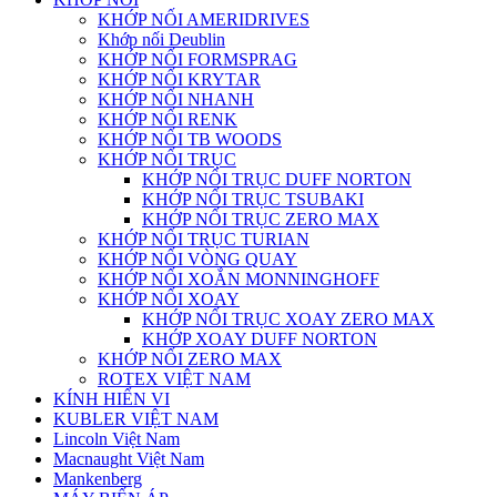
KHỚP NỐI AMERIDRIVES
Khớp nối Deublin
KHỚP NỐI FORMSPRAG
KHỚP NỐI KRYTAR
KHỚP NỐI NHANH
KHỚP NỐI RENK
KHỚP NỐI TB WOODS
KHỚP NỐI TRỤC
KHỚP NỐI TRỤC DUFF NORTON
KHỚP NỐI TRỤC TSUBAKI
KHỚP NỐI TRỤC ZERO MAX
KHỚP NỐI TRỤC TURIAN
KHỚP NỐI VÒNG QUAY
KHỚP NỐI XOẮN MONNINGHOFF
KHỚP NỐI XOAY
KHỚP NỐI TRỤC XOAY ZERO MAX
KHỚP XOAY DUFF NORTON
KHỚP NỐI ZERO MAX
ROTEX VIỆT NAM
KÍNH HIỂN VI
KUBLER VIỆT NAM
Lincoln Việt Nam
Macnaught Việt Nam
Mankenberg