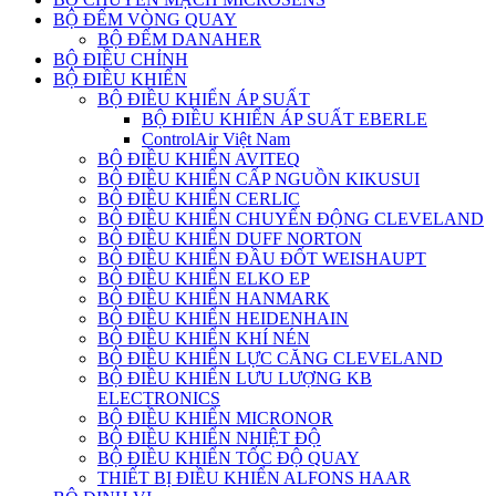
BỘ ĐẾM VÒNG QUAY
BỘ ĐẾM DANAHER
BỘ ĐIỀU CHỈNH
BỘ ĐIỀU KHIỂN
BỘ ĐIỀU KHIỂN ÁP SUẤT
BỘ ĐIỀU KHIỂN ÁP SUẤT EBERLE
ControlAir Việt Nam
BỘ ĐIỀU KHIỂN AVITEQ
BỘ ĐIỀU KHIỂN CẤP NGUỒN KIKUSUI
BỘ ĐIỀU KHIỂN CERLIC
BỘ ĐIỀU KHIỂN CHUYỂN ĐỘNG CLEVELAND
BỘ ĐIỀU KHIỂN DUFF NORTON
BỘ ĐIỀU KHIỂN ĐẦU ĐỐT WEISHAUPT
BỘ ĐIỀU KHIỂN ELKO EP
BỘ ĐIỀU KHIỂN HANMARK
BỘ ĐIỀU KHIỂN HEIDENHAIN
BỘ ĐIỀU KHIỂN KHÍ NÉN
BỘ ĐIỀU KHIỂN LỰC CĂNG CLEVELAND
BỘ ĐIỀU KHIỂN LƯU LƯỢNG KB
ELECTRONICS
BỘ ĐIỀU KHIỂN MICRONOR
BỘ ĐIỀU KHIỂN NHIỆT ĐỘ
BỘ ĐIỀU KHIỂN TỐC ĐỘ QUAY
THIẾT BỊ ĐIỀU KHIỂN ALFONS HAAR