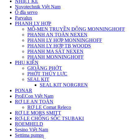
NHIỆT KẾ
Novotechnik Việt Nam
Ổ đĩa servo
Parvalux
PHANH LY HỢP
MÔ-MEN TRUYỀN ĐỘNG MONNINGHOFF
PHANH AN TOÀN NEXEN
PHANH LY HỢP MONNINGHOFF
PHANH LY HỢP TB WOODS
PHANH MA SÁT NEXEN
PHANH MONNINGHOFF
PHỤ KIỆN
GIOĂNG PHỚT
PHỚT THỦY LỰC
SEAL KIT
SEAL KIT NORGREN
PONAR
ProECon Việt Nam
RƠ LE AN TOÀN
RƠ LE Comat Releco
RƠ LE MORS SMITT
RƠ-LE CHỐNG SỐC TSUBAKI
ROEMHELD
Sesino Việt Nam
Settima pumps