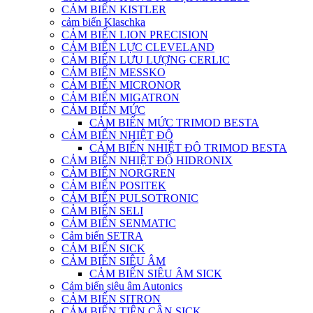
CẢM BIẾN KISTLER
cảm biến Klaschka
CẢM BIẾN LION PRECISION
CẢM BIẾN LỰC CLEVELAND
CẢM BIẾN LƯU LƯỢNG CERLIC
CẢM BIẾN MESSKO
CẢM BIẾN MICRONOR
CẢM BIẾN MIGATRON
CẢM BIẾN MỨC
CẢM BIẾN MỨC TRIMOD BESTA
CẢM BIẾN NHIỆT ĐỘ
CẢM BIẾN NHIỆT ĐÔ TRIMOD BESTA
CẢM BIẾN NHIỆT ĐỘ HIDRONIX
CẢM BIẾN NORGREN
CẢM BIẾN POSITEK
CẢM BIẾN PULSOTRONIC
CẢM BIẾN SELI
CẢM BIẾN SENMATIC
Cảm biến SETRA
CẢM BIẾN SICK
CẢM BIẾN SIÊU ÂM
CẢM BIẾN SIÊU ÂM SICK
Cảm biến siêu âm Autonics
CẢM BIẾN SITRON
CẢM BIẾN TIỆN CẬN SICK