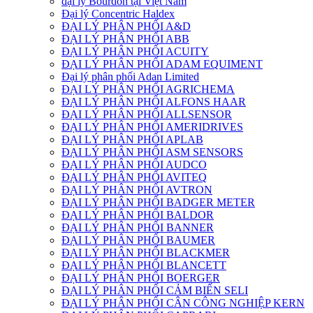
đại lý Bourdon tại Việt Nam
Đại lý Concentric Haldex
ĐẠI LÝ PHÂN PHỐI A&D
ĐẠI LÝ PHÂN PHỐI ABB
ĐẠI LÝ PHÂN PHỐI ACUITY
ĐẠI LÝ PHÂN PHỐI ADAM EQUIMENT
Đại lý phân phối Adan Limited
ĐẠI LÝ PHÂN PHỐI AGRICHEMA
ĐẠI LÝ PHÂN PHỐI ALFONS HAAR
ĐẠI LÝ PHÂN PHỐI ALLSENSOR
ĐẠI LÝ PHÂN PHỐI AMERIDRIVES
ĐẠI LÝ PHÂN PHỐI APLAB
ĐẠI LÝ PHÂN PHỐI ASM SENSORS
ĐẠI LÝ PHÂN PHỐI AUDCO
ĐẠI LÝ PHÂN PHỐI AVITEQ
ĐẠI LÝ PHÂN PHỐI AVTRON
ĐẠI LÝ PHÂN PHỐI BADGER METER
ĐẠI LÝ PHÂN PHỐI BALDOR
ĐẠI LÝ PHÂN PHỐI BANNER
ĐẠI LÝ PHÂN PHỐI BAUMER
ĐẠI LÝ PHÂN PHỐI BLACKMER
ĐẠI LÝ PHÂN PHỐI BLANCETT
ĐẠI LÝ PHÂN PHỐI BOERGER
ĐẠI LÝ PHÂN PHỐI CẢM BIẾN SELI
ĐẠI LÝ PHÂN PHỐI CÂN CÔNG NGHIỆP KERN