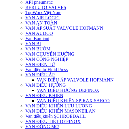
API pneumatic
BERLUTO VALVES
TopWorx Việt Nam
VAN AIR LOGIC
VAN AN TOÀN
VAN ÁP SUẤT VALVOLE HOFMANN
VAN AUDCO
Van Bardiani
VAN BI
VAN BƯỚM
VAN CHUYỂN HƯỚNG
VAN CÔNG NGHIỆP
VAN ĐIỆN TỪ
Van điện từ Fluid Press
VAN ĐIỀU ÁP
VAN ĐIỀU ÁP VALVOLE HOFMANN
VAN ĐIỀU HƯỚNG
VAN ĐIỀU HƯỚNG DEFINOX
VAN ĐIỀU KHIỂN
VAN ĐIỀU KHIỂN SPIRAX SARCO
VAN ĐIỀU KHIỂN LƯU LƯỢNG
VAN ĐIỀU KHIỂN MASONEILAN
Van điều khiển SCHROEDAHL
VAN ĐIỀU TIẾT DEFINOX
VAN ĐÓNG MỞ