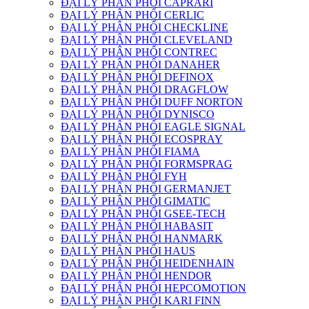
ĐẠI LÝ PHÂN PHỐI CAPRARI
ĐẠI LÝ PHÂN PHỐI CERLIC
ĐẠI LÝ PHÂN PHỐI CHECKLINE
ĐẠI LÝ PHÂN PHỐI CLEVELAND
ĐẠI LÝ PHÂN PHỐI CONTREC
ĐẠI LÝ PHÂN PHỐI DANAHER
ĐẠI LÝ PHÂN PHỐI DEFINOX
ĐẠI LÝ PHÂN PHỐI DRAGFLOW
ĐẠI LÝ PHÂN PHỐI DUFF NORTON
ĐẠI LÝ PHÂN PHỐI DYNISCO
ĐẠI LÝ PHÂN PHỐI EAGLE SIGNAL
ĐẠI LÝ PHÂN PHỐI ECOSPRAY
ĐẠI LÝ PHÂN PHỐI FIAMA
ĐẠI LÝ PHÂN PHỐI FORMSPRAG
ĐẠI LÝ PHÂN PHỐI FYH
ĐẠI LÝ PHÂN PHỐI GERMANJET
ĐẠI LÝ PHÂN PHỐI GIMATIC
ĐẠI LÝ PHÂN PHỐI GSEE-TECH
ĐẠI LÝ PHÂN PHỐI HABASIT
ĐẠI LÝ PHÂN PHỐI HANMARK
ĐẠI LÝ PHÂN PHỐI HAUS
ĐẠI LÝ PHÂN PHỐI HEIDENHAIN
ĐẠI LÝ PHÂN PHỐI HENDOR
ĐẠI LÝ PHÂN PHỐI HEPCOMOTION
ĐẠI LÝ PHÂN PHỐI KARI FINN