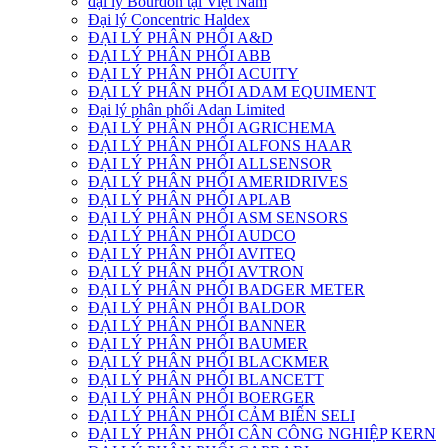
đại lý Bourdon tại Việt Nam
Đại lý Concentric Haldex
ĐẠI LÝ PHÂN PHỐI A&D
ĐẠI LÝ PHÂN PHỐI ABB
ĐẠI LÝ PHÂN PHỐI ACUITY
ĐẠI LÝ PHÂN PHỐI ADAM EQUIMENT
Đại lý phân phối Adan Limited
ĐẠI LÝ PHÂN PHỐI AGRICHEMA
ĐẠI LÝ PHÂN PHỐI ALFONS HAAR
ĐẠI LÝ PHÂN PHỐI ALLSENSOR
ĐẠI LÝ PHÂN PHỐI AMERIDRIVES
ĐẠI LÝ PHÂN PHỐI APLAB
ĐẠI LÝ PHÂN PHỐI ASM SENSORS
ĐẠI LÝ PHÂN PHỐI AUDCO
ĐẠI LÝ PHÂN PHỐI AVITEQ
ĐẠI LÝ PHÂN PHỐI AVTRON
ĐẠI LÝ PHÂN PHỐI BADGER METER
ĐẠI LÝ PHÂN PHỐI BALDOR
ĐẠI LÝ PHÂN PHỐI BANNER
ĐẠI LÝ PHÂN PHỐI BAUMER
ĐẠI LÝ PHÂN PHỐI BLACKMER
ĐẠI LÝ PHÂN PHỐI BLANCETT
ĐẠI LÝ PHÂN PHỐI BOERGER
ĐẠI LÝ PHÂN PHỐI CẢM BIẾN SELI
ĐẠI LÝ PHÂN PHỐI CÂN CÔNG NGHIỆP KERN