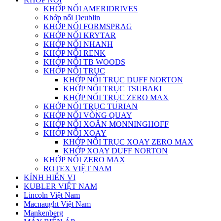
KHỚP NỐI AMERIDRIVES
Khớp nối Deublin
KHỚP NỐI FORMSPRAG
KHỚP NỐI KRYTAR
KHỚP NỐI NHANH
KHỚP NỐI RENK
KHỚP NỐI TB WOODS
KHỚP NỐI TRỤC
KHỚP NỐI TRỤC DUFF NORTON
KHỚP NỐI TRỤC TSUBAKI
KHỚP NỐI TRỤC ZERO MAX
KHỚP NỐI TRỤC TURIAN
KHỚP NỐI VÒNG QUAY
KHỚP NỐI XOẮN MONNINGHOFF
KHỚP NỐI XOAY
KHỚP NỐI TRỤC XOAY ZERO MAX
KHỚP XOAY DUFF NORTON
KHỚP NỐI ZERO MAX
ROTEX VIỆT NAM
KÍNH HIỂN VI
KUBLER VIỆT NAM
Lincoln Việt Nam
Macnaught Việt Nam
Mankenberg