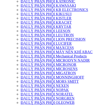
ĐẠI LÝ PHÂN PHỐI KATRONIC
ĐẠI LÝ PHÂN PHỐI KAWASAKI
ĐẠI LÝ PHÂN PHỐI KB ELECTRONICS
ĐẠI LÝ PHÂN PHỐI KIKUSUI
ĐẠI LÝ PHÂN PHỐI KISTLER
ĐẠI LÝ PHÂN PHỐI KRACHT
ĐẠI LÝ PHÂN PHỐI KRYTAR
ĐẠI LÝ PHÂN PHỐI LEESON
ĐẠI LÝ PHÂN PHỐI LEUTRON
ĐẠI LÝ PHÂN PHỐI LION PRECISION
ĐẠI LÝ PHÂN PHỐI LUCIFER
ĐẠI LÝ PHÂN PHỐI MAXCESS
ĐẠI LÝ PHÂN PHỐI MÁY NÉN KHÍ ABAC
ĐẠI LÝ PHÂN PHỐI Mechanical Products
ĐẠI LÝ PHÂN PHỐI MICRODYN NADIR
ĐẠI LÝ PHÂN PHỐI MICRONOR
ĐẠI LÝ PHÂN PHỐI MICROSENS
ĐẠI LÝ PHÂN PHỐI MIGATRON
ĐẠI LÝ PHÂN PHỐI MONNINGHOFF
ĐẠI LÝ PHÂN PHỐI MORS SMITT
ĐẠI LÝ PHÂN PHỐI NEXEN
ĐẠI LÝ PHÂN PHỐI NOPAK
ĐẠI LÝ PHÂN PHỐI NORATEL
ĐẠI LÝ PHÂN PHỐI NORGREN
ĐẠI LÝ PHÂN PHỐI OLEOWEB