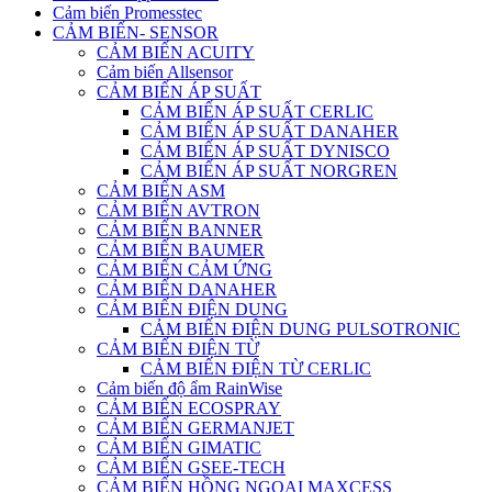
Cảm biến Promesstec
CẢM BIẾN- SENSOR
CẢM BIẾN ACUITY
Cảm biến Allsensor
CẢM BIẾN ÁP SUẤT
CẢM BIẾN ÁP SUẤT CERLIC
CẢM BIẾN ÁP SUẤT DANAHER
CẢM BIẾN ÁP SUẤT DYNISCO
CẢM BIẾN ÁP SUẤT NORGREN
CẢM BIẾN ASM
CẢM BIẾN AVTRON
CẢM BIẾN BANNER
CẢM BIẾN BAUMER
CẢM BIẾN CẢM ỨNG
CẢM BIẾN DANAHER
CẢM BIẾN ĐIỆN DUNG
CẢM BIẾN ĐIỆN DUNG PULSOTRONIC
CẢM BIẾN ĐIỆN TỪ
CẢM BIẾN ĐIỆN TỪ CERLIC
Cảm biến độ ẩm RainWise
CẢM BIẾN ECOSPRAY
CẢM BIẾN GERMANJET
CẢM BIẾN GIMATIC
CẢM BIẾN GSEE-TECH
CẢM BIẾN HỒNG NGOẠI MAXCESS