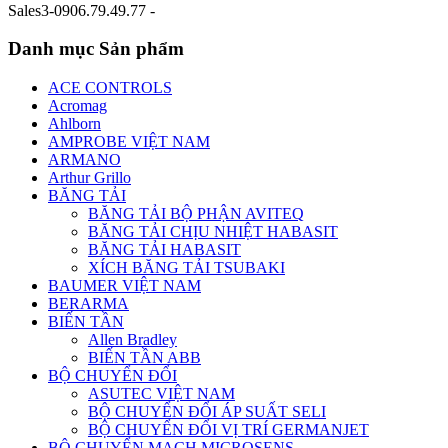
Sales3-0906.79.49.77 -
Danh mục Sản phẩm
ACE CONTROLS
Acromag
Ahlborn
AMPROBE VIỆT NAM
ARMANO
Arthur Grillo
BĂNG TẢI
BĂNG TẢI BỘ PHẬN AVITEQ
BĂNG TẢI CHỊU NHIỆT HABASIT
BĂNG TẢI HABASIT
XÍCH BĂNG TẢI TSUBAKI
BAUMER VIỆT NAM
BERARMA
BIẾN TẦN
Allen Bradley
BIẾN TẦN ABB
BỘ CHUYỂN ĐỔI
ASUTEC VIỆT NAM
BỘ CHUYỂN ĐỔI ÁP SUẤT SELI
BỘ CHUYỂN ĐỔI VỊ TRÍ GERMANJET
BỘ CHUYỂN MẠCH MICROSENS