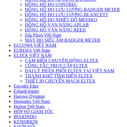
ĐỒNG HỒ ĐO CONTREC
ĐỒNG HỒ ĐO LƯU LƯỢNG BADGER METER
ĐỒNG HỒ ĐO LƯU LƯỢNG BLANCETT
ĐỒNG HỒ ĐO NHIỆT ĐỘ MESSKO
ĐỒNG HỒ VẠN NĂNG APLAB
ĐỒNG HỒ VẠN NĂNG REED
Elis Plzen Việt Nam
MÁY ĐO SIÊU ÂM BADGER METER
ELCOWA VIỆT NAM
ELREHA Việt Nam
ELTEX VIỆT NAM
CẢM BIẾN CHUYỂN ĐỘNG ELTEX
CÔNG TẮC TRUY CẬP ELTEX
ĐẠI LÝ PHÂN PHỐI ELTEX TẠI VIỆT NAM
THANH KHỬ TĨNH ĐIỆN ELTEX
THIẾT BỊ CHUYỂN MẠCH ELTEX
Encoder Eltra
Erhardt leimer
Harowe Dynapar
Hengstles Việt Nam
Herion Việt Nam
HỘP SỐ GIẢM TỐC
IBAIONDO
KENDRION
KHỚP NỐI