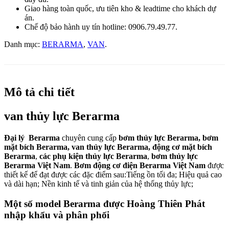
Giao hàng toàn quốc, ưu tiên kho & leadtime cho khách dự
án.
Chế độ bảo hành uy tín hotline: 0906.79.49.77.
Danh mục:
BERARMA
,
VAN
.
Mô tả chi tiết
van thủy lực Berarma
Đại lý Berarma
chuyên cung cấp
bơm thủy lực Berarma, bơm
mặt bích Berarma, van thủy lực Berarma, động cơ mặt bích
Berarma
,
các phụ kiện thủy lực Berarma
,
bơm thủy lực
Berarma Việt Nam
.
Bơm động cơ điện Berarma Việt Nam
được
thiết kế để đạt được các đặc điểm sau:Tiếng ồn tối đa; Hiệu quả cao
và dài hạn; Nền kinh tế và tinh giản của hệ thống thủy lực;
Một số model
Berarma được Hoàng Thiên Phát
nhập khẩu và phân phối