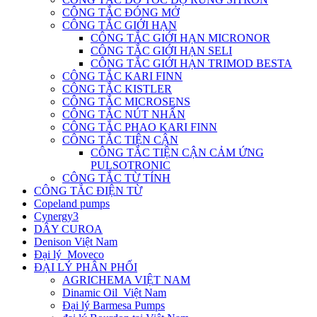
CÔNG TẮC ĐÓNG MỞ
CÔNG TẮC GIỚI HẠN
CÔNG TẮC GIỚI HẠN MICRONOR
CÔNG TẮC GIỚI HẠN SELI
CÔNG TẮC GIỚI HẠN TRIMOD BESTA
CÔNG TẮC KARI FINN
CÔNG TẮC KISTLER
CÔNG TẮC MICROSENS
CÔNG TẮC NÚT NHẤN
CÔNG TẮC PHAO KARI FINN
CÔNG TẮC TIỆN CẬN
CÔNG TẮC TIỆN CẬN CẢM ỨNG
PULSOTRONIC
CÔNG TẮC TỪ TÍNH
CÔNG TẮC ĐIỆN TỪ
Copeland pumps
Cynergy3
DÂY CUROA
Denison Việt Nam
Đại lý Moveco
ĐẠI LÝ PHÂN PHỐI
AGRICHEMA VIỆT NAM
Dinamic Oil Việt Nam
Đại lý Barmesa Pumps