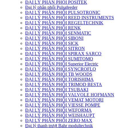
ĐẠI LÝ PHÂN PHỐI POSITEK
Đại lý phân phối Pulsafeeder
ĐẠI LÝ PHÂN PHỐI PULSOTRONIC
ĐẠI LÝ PHÂN PHỐI REED INSTRUMENTS
ĐẠI LÝ PHÂN PHỐI REGELTECHNIK
ĐẠI LÝ PHÂN PHỐI RENK
ĐẠI LÝ PHÂN PHỐI SENMATIC
ĐẠI LÝ PHÂN PHỐI SIBONI
ĐẠI LÝ PHÂN PHỐI SICK
ĐẠI LÝ PHÂN PHỐI SITRON
ĐẠI LÝ PHÂN PHỐI SPIRAX SARCO
ĐẠI LÝ PHÂN PHỐI SUMITOMO
ĐẠI LÝ PHÂN PHỐI Superior Electric
ĐẠI LÝ PHÂN PHỐI SYNCROFLO
ĐẠI LÝ PHÂN PHỐI TB WOODS
ĐẠI LÝ PHÂN PHỐI TORISHIMA
ĐẠI LÝ PHÂN PHỐI TRIMOD BESTA
ĐẠI LÝ PHÂN PHỐI TSUBAKI
ĐẠI LÝ PHÂN PHỐI VALVOLE HOFMANN
ĐẠI LÝ PHÂN PHỐI VEMAT MOTORI
ĐẠI LÝ PHÂN PHỐI VIESSE POMPE
ĐẠI LÝ PHÂN PHỐI WEFORMA
ĐẠI LÝ PHÂN PHỐI WEISHAUPT
ĐẠI LÝ PHÂN PHỐI ZERO MAX
Đại lý thanh trượt Bahr modultechnik