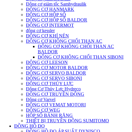
Động cơ giảm tốc Samhydraulik
ĐỘNG CƠ HANMARK
ĐỘNG CƠ HỘP SỐ
ĐỘNG CƠ HỘP SỐ BALDOR
ĐỘNG CƠ INTERMOT
động cơ kessler
ĐỘNG CƠ KHÍ NÉN
ĐỘNG CƠ KHÔNG CHỔI THAN AC
ĐỘNG CƠ KHÔNG CHỔI THAN AC
BALDOR
ĐỘNG CƠ KHÔNG CHỔI THAN SIBONI
ĐỘNG CƠ LEESON
ĐỘNG CƠ MOTOR BALDOR
ĐỘNG CƠ SERVO BALDOR
ĐỘNG CƠ SERVO SIBONI
ĐỘNG CƠ THỦY LỰC
Động Cơ Thủy Lực Hydreco
ĐỘNG CƠ TRUYỀN ĐỘNG
Động cơ Varvel
ĐỘNG CƠ VEMAT MOTORI
ĐỘNG CƠ WEG
HỘP SỐ BÁNH RĂNG
THIẾT BỊ TRUYỀN ĐỘNG SUMITOMO
ĐỒNG HỒ ĐO
ĐỒNG HỒ ĐO ÁP SUẤT DYNISCO