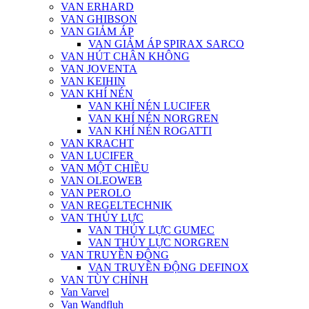
VAN ERHARD
VAN GHIBSON
VAN GIẢM ÁP
VAN GIẢM ÁP SPIRAX SARCO
VAN HÚT CHÂN KHÔNG
VAN JOVENTA
VAN KEIHIN
VAN KHÍ NÉN
VAN KHÍ NÉN LUCIFER
VAN KHÍ NÉN NORGREN
VAN KHÍ NÉN ROGATTI
VAN KRACHT
VAN LUCIFER
VAN MỘT CHIỀU
VAN OLEOWEB
VAN PEROLO
VAN REGELTECHNIK
VAN THỦY LỰC
VAN THỦY LỰC GUMEC
VAN THỦY LỰC NORGREN
VAN TRUYỀN ĐỘNG
VAN TRUYỀN ĐỘNG DEFINOX
VAN TÙY CHỈNH
Van Varvel
Van Wandfluh