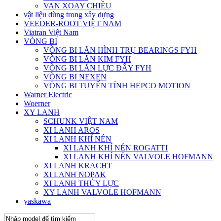
VAN XOAY CHIỀU
vật liệu dùng trong xây dựng
VEEDER-ROOT VIỆT NAM
Viatran Việt Nam
VÒNG BI
VÒNG BI LĂN HÌNH TRỤ BEARINGS FYH
VÒNG BI LĂN KIM FYH
VÒNG BI LĂN LỰC ĐẨY FYH
VÒNG BI NEXEN
VÒNG BI TUYẾN TÍNH HEPCO MOTION
Warner Electric
Woerner
XY LANH
SCHUNK VIỆT NAM
XI LANH AROS
XI LANH KHÍ NÉN
XI LANH KHÍ NÉN ROGATTI
XI LANH KHÍ NÉN VALVOLE HOFMANN
XI LANH KRACHT
XI LANH NOPAK
XI LANH THỦY LỰC
XY LANH VALVOLE HOFMANN
yaskawa