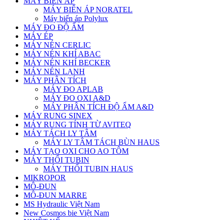
MÁY BIẾN ÁP
MÁY BIẾN ÁP NORATEL
Máy biến áp Polylux
MÁY ĐO ĐỘ ẨM
MÁY ÉP
MÁY NÉN CERLIC
MÁY NÉN KHÍ ABAC
MÁY NÉN KHÍ BECKER
MÁY NÉN LẠNH
MÁY PHÂN TÍCH
MÁY ĐO APLAB
MÁY ĐO OXI A&D
MÁY PHÂN TÍCH ĐỘ ẨM A&D
MÁY RUNG SINEX
MÁY RUNG TÍNH TỪ AVITEQ
MÁY TÁCH LY TÂM
MÁY LY TÂM TÁCH BÙN HAUS
MÁY TẠO OXI CHO AO TÔM
MÁY THỔI TUBIN
MÁY THỔI TUBIN HAUS
MIKROPOR
MÔ-ĐUN
MÔ-ĐUN MARRE
MS Hydraulic Việt Nam
New Cosmos bie Việt Nam