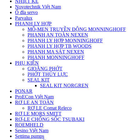
NHIỆT KẾ
Novotechnik Việt Nam
Ổ đĩa servo
Parvalux
PHANH LY HỢP
MÔ-MEN TRUYỀN ĐỘNG MONNINGHOFF
PHANH AN TOÀN NEXEN
PHANH LY HỢP MONNINGHOFF
PHANH LY HỢP TB WOODS
PHANH MA SÁT NEXEN
PHANH MONNINGHOFF
PHỤ KIỆN
GIOĂNG PHỚT
PHỚT THỦY LỰC
SEAL KIT
SEAL KIT NORGREN
PONAR
ProECon Việt Nam
RƠ LE AN TOÀN
RƠ LE Comat Releco
RƠ LE MORS SMITT
RƠ-LE CHỐNG SỐC TSUBAKI
ROEMHELD
Sesino Việt Nam
Settima pumps