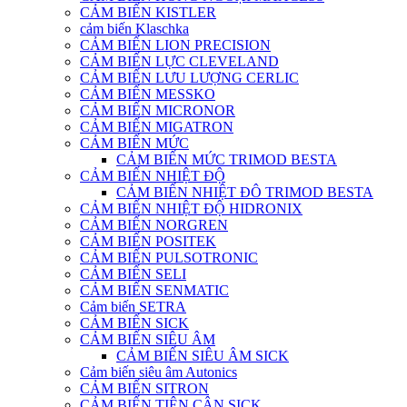
CẢM BIẾN KISTLER
cảm biến Klaschka
CẢM BIẾN LION PRECISION
CẢM BIẾN LỰC CLEVELAND
CẢM BIẾN LƯU LƯỢNG CERLIC
CẢM BIẾN MESSKO
CẢM BIẾN MICRONOR
CẢM BIẾN MIGATRON
CẢM BIẾN MỨC
CẢM BIẾN MỨC TRIMOD BESTA
CẢM BIẾN NHIỆT ĐỘ
CẢM BIẾN NHIỆT ĐÔ TRIMOD BESTA
CẢM BIẾN NHIỆT ĐỘ HIDRONIX
CẢM BIẾN NORGREN
CẢM BIẾN POSITEK
CẢM BIẾN PULSOTRONIC
CẢM BIẾN SELI
CẢM BIẾN SENMATIC
Cảm biến SETRA
CẢM BIẾN SICK
CẢM BIẾN SIÊU ÂM
CẢM BIẾN SIÊU ÂM SICK
Cảm biến siêu âm Autonics
CẢM BIẾN SITRON
CẢM BIẾN TIỆN CẬN SICK