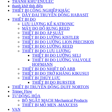
THANH KHỬ ENULEC
thanh khử tĩnh điện
THIẾT BỊ CÔNG NGHIỆP KHÁC
DÂY ĐAI TRUYỀN ĐỘNG HABASIT
THIẾT BỊ ĐO
LƯU LƯỢNG KẾ KATRONIC
MÁY ĐO ĐỘ RUNG REED
THIẾT BỊ ĐO ÁP SUẤT
THIẾT BỊ ĐO LƯỜNG KISTLER
THIẾT BỊ ĐO LƯỜNG LION PRECISION
THIẾT BỊ ĐO LƯỜNG REED
THIẾT BỊ ĐO LƯU LƯỢNG
THIẾT BỊ ĐO LƯỜNG SELI
THIẾT BỊ ĐO LƯỜNG VALVOLE
HOFMANN
THIẾT BỊ ĐO NHIỆT ĐỘ ABB
THIẾT BỊ ĐO TRỞ KHÁNG KIKUSUI
THIẾT BỊ THỦY LỰC
THIẾT BỊ ĐO BURSTER
THIẾT BỊ TRUYỀN ĐỘNG DUFF NORTON
Trimec Flow
TỰ ĐỘNG HÓA
BỘ NGẮT MẠCH Mechanical Products
THIẾT BỊ MÔ MEN -MAXCESS
VAN