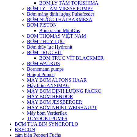
BƠM LY TÂM TORISHIMA
BƠM LY TÂM VIESSE POMPE
Bơm màng định lượng Pulsafeeder
BƠM NƯỚC THẢI BARMESA
BƠM PISTON
Bơm piston MiniDos
BƠM THOMAS VIỆT NAM
BƠM THỦY LỰC
Bơm thủy lực Hydronit
BƠM TRỤC VÍT
BƠM TRỤC VÍT BLACKMER
BƠM WALRUS
Bornemann pumps
Haight Pumps
MÁY BƠM ALFONS HAAR
Máy bơm ANSIMAG
MÁY BƠM ĐỊNH LƯỢNG PACKO
MÁY BƠM HENDOR
MÁY BƠM JESSBERGER
MÁY BƠM NHIỆT WEISHAUPT
Máy bơm Verderflex
TOYOOKI PUMPS
BƠM TUA BIN SYNCROFLO
BRECON
cảm biến Pepperl Fuchs