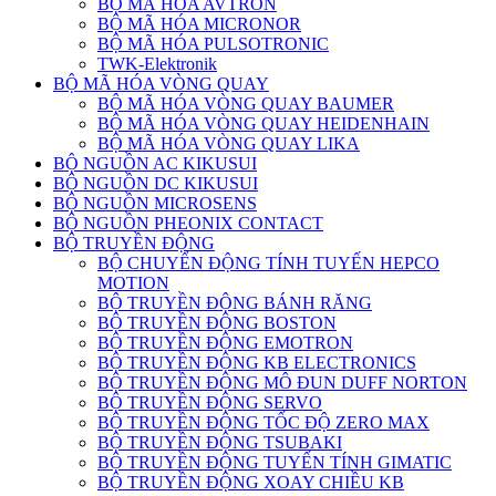
BỘ MÃ HÓA AVTRON
BỘ MÃ HÓA MICRONOR
BỘ MÃ HÓA PULSOTRONIC
TWK-Elektronik
BỘ MÃ HÓA VÒNG QUAY
BỘ MÃ HÓA VÒNG QUAY BAUMER
BỘ MÃ HÓA VÒNG QUAY HEIDENHAIN
BỘ MÃ HÓA VÒNG QUAY LIKA
BỘ NGUỒN AC KIKUSUI
BỘ NGUỒN DC KIKUSUI
BỘ NGUỒN MICROSENS
BỘ NGUỒN PHEONIX CONTACT
BỘ TRUYỀN ĐỘNG
BỘ CHUYỂN ĐỘNG TÍNH TUYẾN HEPCO
MOTION
BỘ TRUYỀN ĐỘNG BÁNH RĂNG
BỘ TRUYỀN ĐỘNG BOSTON
BỘ TRUYỀN ĐỘNG EMOTRON
BỘ TRUYỀN ĐỘNG KB ELECTRONICS
BỘ TRUYỀN ĐỘNG MÔ ĐUN DUFF NORTON
BỘ TRUYỀN ĐỘNG SERVO
BỘ TRUYỀN ĐỘNG TỐC ĐỘ ZERO MAX
BỘ TRUYỀN ĐỘNG TSUBAKI
BỘ TRUYỀN ĐỘNG TUYẾN TÍNH GIMATIC
BỘ TRUYỀN ĐỘNG XOAY CHIỀU KB