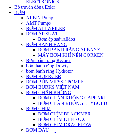
ELECTRONICS
Bộ truyền động Exlar
BƠM
ALBIN Pump
AMT Pumps
BƠM ALLWEILER
BƠM ÁP SUẤT
Bơm áp suất Alldos
BƠM BÁNH RĂNG
BƠM BÁNH RĂNG ALBANY
MÁY BƠM KHÍ NÉN CORKEN
Bơm bánh răng Bezares
bơm bánh răng Dowty
bơm bánh răng Hydrotor
BƠM BOERGER
BƠM BÙN VIESSE POMPE
BƠM BURKS VIỆT NAM
BƠM CHÂN KHÔNG
BƠM CHÂN KHÔNG CAPRARI
BƠM CHÂN KHÔNG LEYBOLD
BƠM CHÌM
BƠM CHÌM BLACKMER
BƠM CHÌM DEFINOX
BƠM CHÌM DRAGFLOW
BƠM DẦU