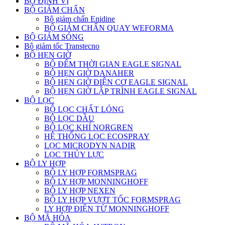
BỘ ĐỊNH VỊ
BỘ GIẢM CHẤN
Bộ giảm chấn Enidine
BỘ GIẢM CHẤN QUAY WEFORMA
BỘ GIẢM SÓNG
Bộ giảm tốc Transtecno
BỘ HẸN GIỜ
BỘ ĐẾM THỜI GIAN EAGLE SIGNAL
BỘ HẸN GIỜ DANAHER
BỘ HẸN GIỜ ĐIỆN CƠ EAGLE SIGNAL
BỘ HẸN GIỜ LẬP TRÌNH EAGLE SIGNAL
BỘ LỌC
BỘ LỌC CHẤT LỎNG
BỘ LỌC DẦU
BỘ LỌC KHÍ NORGREN
HỆ THỐNG LỌC ECOSPRAY
LỌC MICRODYN NADIR
LỌC THỦY LỰC
BỘ LY HỢP
BỘ LY HỢP FORMSPRAG
BỘ LY HỢP MONNINGHOFF
BỘ LY HỢP NEXEN
BỘ LY HỢP VƯỢT TỐC FORMSPRAG
LY HỢP ĐIỆN TỪ MONNINGHOFF
BỘ MÃ HÓA