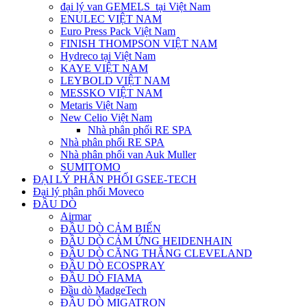
đại lý van GEMELS tại Việt Nam
ENULEC VIỆT NAM
Euro Press Pack Việt Nam
FINISH THOMPSON VIỆT NAM
Hydreco tại Việt Nam
KAYE VIỆT NAM
LEYBOLD VIỆT NAM
MESSKO VIỆT NAM
Metaris Việt Nam
New Celio Việt Nam
Nhà phân phối RE SPA
Nhà phân phối RE SPA
Nhà phân phối van Auk Muller
SUMITOMO
ĐẠI LÝ PHÂN PHỐI GSEE-TECH
Đại lý phân phối Moveco
ĐẦU DÒ
Airmar
ĐẦU DÒ CẢM BIẾN
ĐẦU DÒ CẢM ỨNG HEIDENHAIN
ĐẦU DÒ CĂNG THẲNG CLEVELAND
ĐẦU DÒ ECOSPRAY
ĐẦU DÒ FIAMA
Đầu dò MadgeTech
ĐẦU DÒ MIGATRON