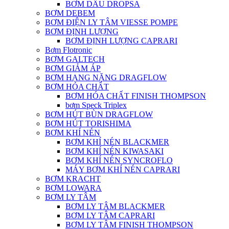
BƠM DẦU DROPSA
BƠM DEBEM
BƠM ĐIỆN LY TÂM VIESSE POMPE
BƠM ĐỊNH LƯỢNG
BƠM ĐỊNH LƯỢNG CAPRARI
Bơm Flotronic
BƠM GALTECH
BƠM GIẢM ÁP
BƠM HẠNG NẶNG DRAGFLOW
BƠM HÓA CHẤT
BƠM HÓA CHẤT FINISH THOMPSON
bơm Speck Triplex
BƠM HÚT BÙN DRAGFLOW
BƠM HÚT TORISHIMA
BƠM KHÍ NÉN
BƠM KHÍ NÉN BLACKMER
BƠM KHÍ NÉN KIWASAKI
BƠM KHÍ NÉN SYNCROFLO
MÁY BƠM KHÍ NÉN CAPRARI
BƠM KRACHT
BƠM LOWARA
BƠM LY TÂM
BƠM LY TÂM BLACKMER
BƠM LY TÂM CAPRARI
BƠM LY TÂM FINISH THOMPSON