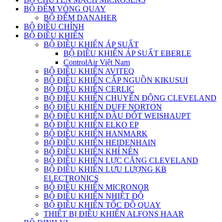
BỘ ĐẾM VÒNG QUAY
BỘ ĐẾM DANAHER
BỘ ĐIỀU CHỈNH
BỘ ĐIỀU KHIỂN
BỘ ĐIỀU KHIỂN ÁP SUẤT
BỘ ĐIỀU KHIỂN ÁP SUẤT EBERLE
ControlAir Việt Nam
BỘ ĐIỀU KHIỂN AVITEQ
BỘ ĐIỀU KHIỂN CẤP NGUỒN KIKUSUI
BỘ ĐIỀU KHIỂN CERLIC
BỘ ĐIỀU KHIỂN CHUYỂN ĐỘNG CLEVELAND
BỘ ĐIỀU KHIỂN DUFF NORTON
BỘ ĐIỀU KHIỂN ĐẦU ĐỐT WEISHAUPT
BỘ ĐIỀU KHIỂN ELKO EP
BỘ ĐIỀU KHIỂN HANMARK
BỘ ĐIỀU KHIỂN HEIDENHAIN
BỘ ĐIỀU KHIỂN KHÍ NÉN
BỘ ĐIỀU KHIỂN LỰC CĂNG CLEVELAND
BỘ ĐIỀU KHIỂN LƯU LƯỢNG KB
ELECTRONICS
BỘ ĐIỀU KHIỂN MICRONOR
BỘ ĐIỀU KHIỂN NHIỆT ĐỘ
BỘ ĐIỀU KHIỂN TỐC ĐỘ QUAY
THIẾT BỊ ĐIỀU KHIỂN ALFONS HAAR