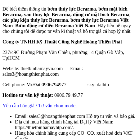
Để biết thêm thông tin
bơm thủy lực Berarma, bơm mặt bích
Berarma, van thủy lực Berarma, động cơ mặt bích Berarma
,
các phụ kiện thủy lực Berarma
,
bơm thủy lực Berarma Việt
Nam
.
Bơm động cơ điện Berarma Việt Nam
. Hãy liên hệ ngay
cho chúng tôi để được tư vấn kĩ thuật và hỗ trợ giá cả hợp lý nhất.
Công ty TNHH Kỹ Thuật Công Nghệ Hoàng Thiên Phát
237/49C Đường Phạm Văn Chiêu, phường 14 Quận Gò Vấp,
TpHCM
Website: thietbinhamayvn.com Email:
sales3@hoangthienphat.com
Cell phone: Mr.Đạt 0906794977 sky: dathtp
Hotline tư vấn kỹ thuật:
0906.79.49.77
Yêu cầu báo giá / Tư vấn chọn model
Email: sales3@hoangthienphat.com Hỗ trợ tư vấn và báo giá.
Địa chỉ mua hàng chính hãng tại Đại lý Việt Nam:
https://thietbinhamayhtp.com/.
Hàng hóa chính hãng cung cấp CO, CQ, xuất hoá đơn VAT
đầy đủ.