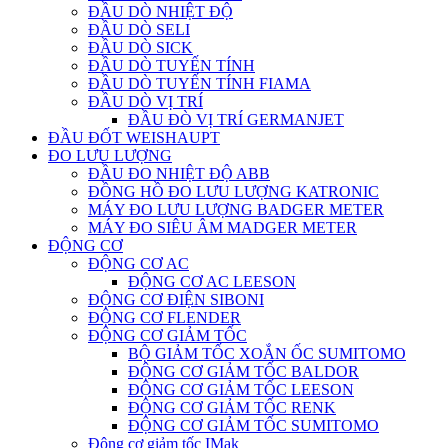
ĐẦU DÒ NHIỆT ĐỘ
ĐẦU DÒ SELI
ĐẦU DÒ SICK
ĐẦU DÒ TUYẾN TÍNH
ĐẦU DÒ TUYẾN TÍNH FIAMA
ĐẦU DÒ VỊ TRÍ
ĐẦU ĐÒ VỊ TRÍ GERMANJET
ĐẦU ĐỐT WEISHAUPT
ĐO LƯU LƯỢNG
ĐẦU ĐO NHIỆT ĐỘ ABB
ĐỒNG HỒ ĐO LƯU LƯỢNG KATRONIC
MÁY ĐO LƯU LƯỢNG BADGER METER
MÁY ĐO SIÊU ÂM MADGER METER
ĐỘNG CƠ
ĐỘNG CƠ AC
ĐỘNG CƠ AC LEESON
ĐỘNG CƠ ĐIỆN SIBONI
ĐỘNG CƠ FLENDER
ĐỘNG CƠ GIẢM TỐC
BỘ GIẢM TỐC XOẮN ỐC SUMITOMO
ĐỘNG CƠ GIẢM TỐC BALDOR
ĐỘNG CƠ GIẢM TỐC LEESON
ĐỘNG CƠ GIẢM TỐC RENK
ĐỘNG CƠ GIẢM TỐC SUMITOMO
Động cơ giảm tốc IMak