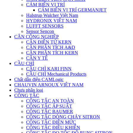
CẢM BIẾN VỊ TRÍ
CẢM BIẾN VỊ TRÍ GERMANJET
Halstrup Walcher Việt Nam
HYDRONIX VIỆT NAM
LUFFT SENSORS
Sensor Sencon
CÂN CÔNG NGHIỆP
CÂN ĐIỆN TỬ KERN
CÂN PHÂN TÍCH A&D
CÂN PHÂN TÍCH KERN
CÂN Y TẾ
CẦU CHÌ
CẦU CHÌ KARI FINN
CẦU CHÌ Mechanical Products
Chất dẫn điện CAMLogic
CHAUVIN ARNOUX VIỆT NAM
Chưa phân loại
CÔNG TẮC
CÔNG TẮC AN TOÀN
CÔNG TẮC ÁP SUẤT
CÔNG TẮC BAUMER
CÔNG TẮC DÒNG CHẢY SITRON
CÔNG TẮC ĐIỆN MỨC
CÔNG TẮC ĐIỀU KHIỂN
CÔNG TẮC ĐO TỐC ĐỘ RUNG SITRON