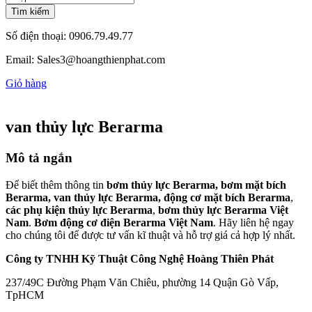
Tìm kiếm
Số điện thoại:
0906.79.49.77
Email:
Sales3@hoangthienphat.com
Giỏ hàng
van thủy lực Berarma
Mô tả ngắn
Để biết thêm thông tin
bơm thủy lực Berarma, bơm mặt bích
Berarma, van thủy lực Berarma, động cơ mặt bích Berarma
,
các phụ kiện thủy lực Berarma
,
bơm thủy lực Berarma Việt
Nam
.
Bơm động cơ điện Berarma Việt Nam
. Hãy liên hệ ngay
cho chúng tôi để được tư vấn kĩ thuật và hỗ trợ giá cả hợp lý nhất.
Công ty TNHH Kỹ Thuật Công Nghệ Hoàng Thiên Phát
237/49C Đường Phạm Văn Chiêu, phường 14 Quận Gò Vấp,
TpHCM