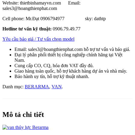
Website: thietbinhamayvn.com Email:
sales3@hoangthienphat.com
Cell phone: Mr.Đạt 0906794977 sky: dathtp
Hotline tư vấn kỹ thuật:
0906.79.49.77
Yêu cầu báo giá / Tư vấn chọn model
Email: sales3@hoangthienphat.com hỗ trợ tư vấn và báo giá.
Đại lý phân phối thiết bị công nghiệp chính hãng tại Việt
Nam.
Cung cấp CO, CQ, hóa đơn VAT đầy đủ.
Giao hàng toàn quốc, hỗ trợ khách hàng dự án và nhà máy.
Bảo hành uy tín, hỗ trợ kỹ thuật nhanh.
Danh mục:
BERARMA
,
VAN
.
Mô tả chi tiết