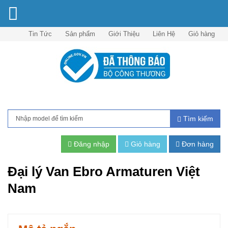
Tin Tức
Sản phẩm
Giới Thiệu
Liên Hệ
Giỏ hàng
Tìm kiếm
Đăng nhập
Giỏ hàng
Đơn hàng
Đại lý Van Ebro Armaturen Việt
Nam