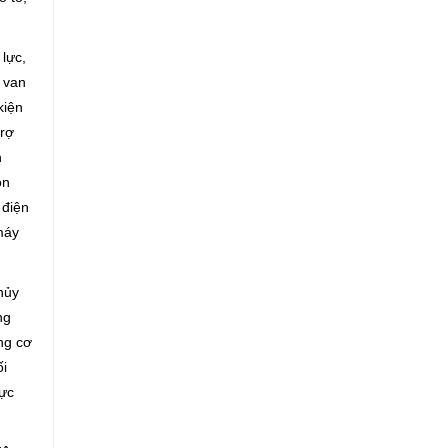
lực,
 van
kiện
trợ
h
on
 điện
 máy
hủy
ng
ng cơ
ối
lực