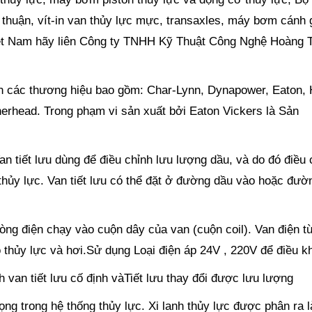
lệ thuận, vít-in van thủy lực mực, transaxles, máy bơm cánh 
Việt Nam hãy liên Công ty TNHH Kỹ Thuật Công Nghệ Hoàng 
ên các thương hiệu bao gồm: Char-Lynn, Dynapower, Eaton, 
erhead. Trong phạm vi sản xuất bởi Eaton Vickers là Sản
n tiết lưu dùng để điều chỉnh lưu lượng dầu, và do đó điều 
thủy lực. Van tiết lưu có thể đặt ở đường dầu vào hoặc đườ
òng điện chạy vào cuộn dây của van (cuộn coil). Van điện t
 thủy lực và hơi.Sử dụng Loại điện áp 24V , 220V để điều k
ịnh van tiết lưu cố định vàTiết lưu thay đổi được lưu lượng
rọng trong hệ thống thủy lực. Xi lanh thủy lực được phân ra 