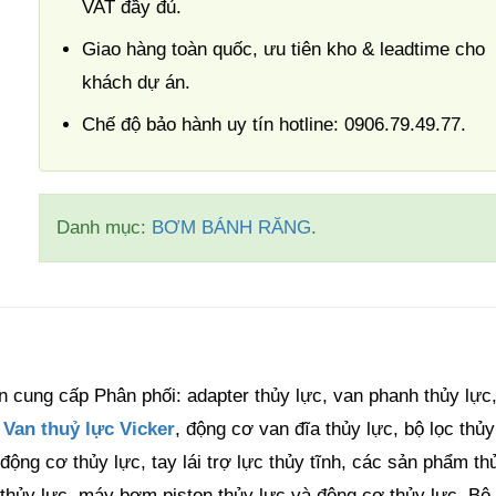
VAT đầy đủ.
Giao hàng toàn quốc, ưu tiên kho & leadtime cho
khách dự án.
Chế độ bảo hành uy tín hotline: 0906.79.49.77.
Danh mục:
BƠM BÁNH RĂNG
.
 cung cấp Phân phối: adapter thủy lực, van phanh thủy lực
,
Van thuỷ lực Vicker
, động cơ van đĩa thủy lực, bộ lọc thủy
động cơ thủy lực, tay lái trợ lực thủy tĩnh, các sản phẩm th
 thủy lực, máy bơm piston thủy lực và động cơ thủy lực, Bộ