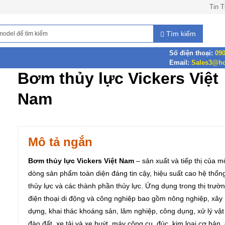
Tin 
Tìm kiếm
Số điện thoại:
090
Email:
Sales3@ho
Bơm thủy lực Vickers Việt
Nam
Mô tả ngắn
Bơm thủy lực Vickers Việt Nam
– sản xuất và tiếp thị của m
dòng sản phẩm toàn diện đáng tin cậy, hiệu suất cao hệ thốn
thủy lực và các thành phần thủy lực. Ứng dụng trong thị trườ
điện thoại di động và công nghiệp bao gồm nông nghiệp, xây
dựng, khai thác khoáng sản, lâm nghiệp, công dụng, xử lý vật 
đào đất, xe tải và xe buýt, máy công cụ, đúc, kim loại cơ bản, 