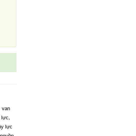
, van
 lực,
ủy lực
 nguồn