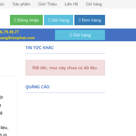
Tức
Sản phẩm
Giới Thiệu
Liên Hệ
Giỏ hàng
Đăng nhập
Giỏ hàng
Đơn hàng
6.79.49.77
Giỏ hàng
angthienphat.com
TIN TỨC KHÁC
Rất tiếc, mục này chưa có dữ liệu.
QUẢNG CÁO
ột
g
ng
liệu,
ô tô,