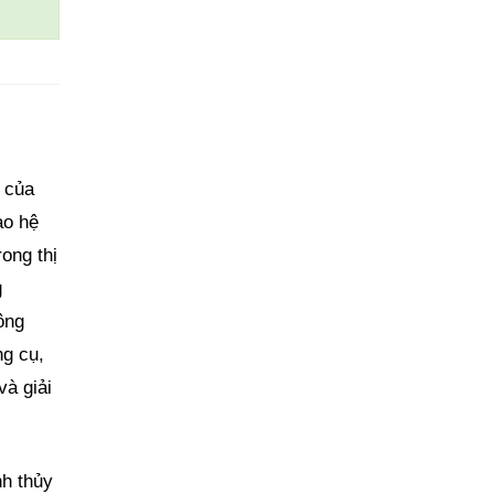
ị của
ao hệ
ong thị
g
ông
ng cụ,
và giải
nh thủy