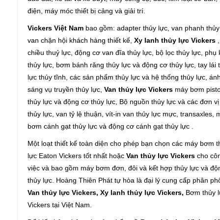
điện, máy móc thiết bị cảng và giải trí.
Vickers Việt Nam
bao gồm: adapter thủy lực, van phanh thủy 
van chặn hội khách hàng thiết kế,
Xy lanh thủy lực Vickers
,
chiều thuỷ lực, động cơ van đĩa thủy lực, bộ lọc thủy lực, phụ 
thủy lực, bơm bánh răng thủy lực và động cơ thủy lực, tay lái 
lực thủy tĩnh, các sản phẩm thủy lực và hệ thống thủy lực, án
sáng vụ truyền thủy lực,
Van thủy lực Vickers
máy bơm pist
thủy lực và động cơ thủy lực, Bộ nguồn thủy lực và các đơn vị
thủy lực, van tỷ lệ thuận, vít-in van thủy lực mực, transaxles,
bơm cánh gạt thủy lực và động cơ cánh gạt thủy lực .
Một loạt thiết kế toàn diện cho phép bạn chọn các máy bơm t
lực Eaton Vickers tốt nhất hoặc
Van thủy lực Vickers
cho cô
việc và bao gồm máy bơm đơn, đôi và kết hợp thủy lực và độ
thủy lực. Hoàng Thiên Phát tự hòa là đại lý cung cấp phân ph
Van thủy lực Vickers, Xy lanh thủy lực Vickers,
Bơm thủy 
Vickers tại Việt Nam.