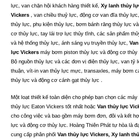
lực, van chặn hội khách hàng thiết kế,
Xy lanh thủy lự
Vickers
, van chiều thuỷ lực, động cơ van đĩa thủy lực,
thủy lực, phụ kiện thủy lực, bơm bánh răng thủy lực v
cơ thủy lực, tay lái trợ lực thủy tĩnh, các sản phẩm thủ
và hệ thống thủy lực, ánh sáng vụ truyền thủy lực,
Van
lực Vickers
máy bơm piston thủy lực và động cơ thủy 
Bộ nguồn thủy lực và các đơn vị điện thủy lực, van tỷ l
thuận, vít-in van thủy lực mực, transaxles, máy bơm c
thủy lực và động cơ cánh gạt thủy lực .
Một loạt thiết kế toàn diện cho phép bạn chọn các má
thủy lực Eaton Vickers tốt nhất hoặc
Van thủy lực Vic
cho công việc và bao gồm máy bơm đơn, đôi và kết hợ
lực và động cơ thủy lực. Hoàng Thiên Phát tự hòa là đạ
cung cấp phân phối
Van thủy lực Vickers, Xy lanh th