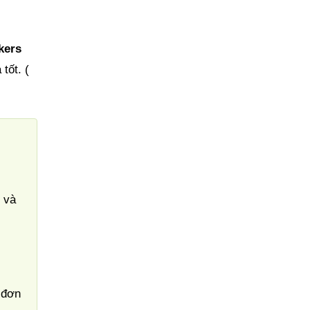
kers
tốt. (
 và
 đơn