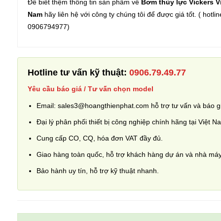
Để biết thệm thông tin sản phẩm về
Bơm thủy lực
Vickers V
Nam
hãy liên hệ với công ty chúng tôi để được giá tốt. ( hotlin
0906794977)
Hotline tư vấn kỹ thuật:
0906.79.49.77
Yêu cầu báo giá / Tư vấn chọn model
Email: sales3@hoangthienphat.com hỗ trợ tư vấn và báo g
Đại lý phân phối thiết bị công nghiệp chính hãng tại Việt N
Cung cấp CO, CQ, hóa đơn VAT đầy đủ.
Giao hàng toàn quốc, hỗ trợ khách hàng dự án và nhà máy
Bảo hành uy tín, hỗ trợ kỹ thuật nhanh.