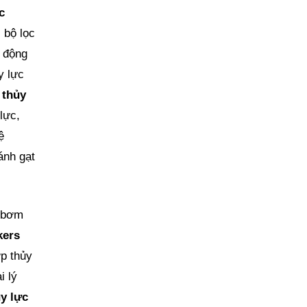
c
 bộ lọc
à động
y lực
 thủy
lực,
ệ
ánh gạt
y bơm
kers
p thủy
i lý
ủy lực