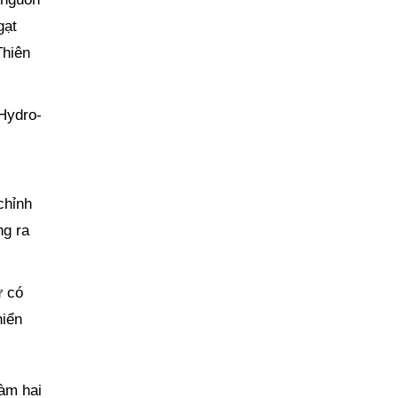
gạt
Thiên
Hydro-
chỉnh
ng ra
ừ có
hiển
làm hai