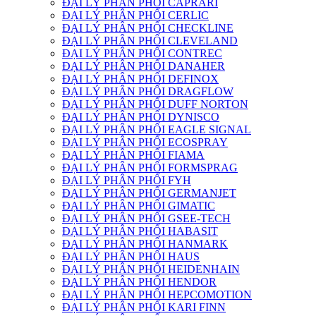
ĐẠI LÝ PHÂN PHỐI CAPRARI
ĐẠI LÝ PHÂN PHỐI CERLIC
ĐẠI LÝ PHÂN PHỐI CHECKLINE
ĐẠI LÝ PHÂN PHỐI CLEVELAND
ĐẠI LÝ PHÂN PHỐI CONTREC
ĐẠI LÝ PHÂN PHỐI DANAHER
ĐẠI LÝ PHÂN PHỐI DEFINOX
ĐẠI LÝ PHÂN PHỐI DRAGFLOW
ĐẠI LÝ PHÂN PHỐI DUFF NORTON
ĐẠI LÝ PHÂN PHỐI DYNISCO
ĐẠI LÝ PHÂN PHỐI EAGLE SIGNAL
ĐẠI LÝ PHÂN PHỐI ECOSPRAY
ĐẠI LÝ PHÂN PHỐI FIAMA
ĐẠI LÝ PHÂN PHỐI FORMSPRAG
ĐẠI LÝ PHÂN PHỐI FYH
ĐẠI LÝ PHÂN PHỐI GERMANJET
ĐẠI LÝ PHÂN PHỐI GIMATIC
ĐẠI LÝ PHÂN PHỐI GSEE-TECH
ĐẠI LÝ PHÂN PHỐI HABASIT
ĐẠI LÝ PHÂN PHỐI HANMARK
ĐẠI LÝ PHÂN PHỐI HAUS
ĐẠI LÝ PHÂN PHỐI HEIDENHAIN
ĐẠI LÝ PHÂN PHỐI HENDOR
ĐẠI LÝ PHÂN PHỐI HEPCOMOTION
ĐẠI LÝ PHÂN PHỐI KARI FINN