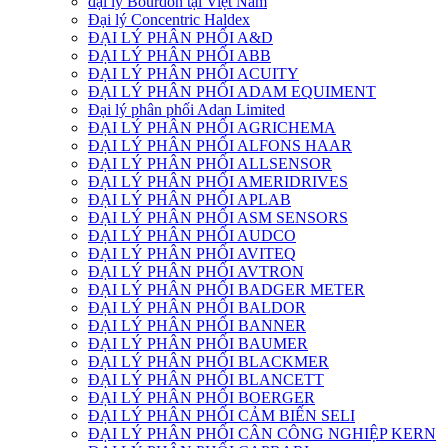
đại lý Bourdon tại Việt Nam
Đại lý Concentric Haldex
ĐẠI LÝ PHÂN PHỐI A&D
ĐẠI LÝ PHÂN PHỐI ABB
ĐẠI LÝ PHÂN PHỐI ACUITY
ĐẠI LÝ PHÂN PHỐI ADAM EQUIMENT
Đại lý phân phối Adan Limited
ĐẠI LÝ PHÂN PHỐI AGRICHEMA
ĐẠI LÝ PHÂN PHỐI ALFONS HAAR
ĐẠI LÝ PHÂN PHỐI ALLSENSOR
ĐẠI LÝ PHÂN PHỐI AMERIDRIVES
ĐẠI LÝ PHÂN PHỐI APLAB
ĐẠI LÝ PHÂN PHỐI ASM SENSORS
ĐẠI LÝ PHÂN PHỐI AUDCO
ĐẠI LÝ PHÂN PHỐI AVITEQ
ĐẠI LÝ PHÂN PHỐI AVTRON
ĐẠI LÝ PHÂN PHỐI BADGER METER
ĐẠI LÝ PHÂN PHỐI BALDOR
ĐẠI LÝ PHÂN PHỐI BANNER
ĐẠI LÝ PHÂN PHỐI BAUMER
ĐẠI LÝ PHÂN PHỐI BLACKMER
ĐẠI LÝ PHÂN PHỐI BLANCETT
ĐẠI LÝ PHÂN PHỐI BOERGER
ĐẠI LÝ PHÂN PHỐI CẢM BIẾN SELI
ĐẠI LÝ PHÂN PHỐI CÂN CÔNG NGHIỆP KERN