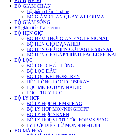
BỘ ĐỊNH VỊ
BỘ GIẢM CHẤN
Bộ giảm chấn Enidine
BỘ GIẢM CHẤN QUAY WEFORMA
BỘ GIẢM SÓNG
Bộ giảm tốc Transtecno
BỘ HẸN GIỜ
BỘ ĐẾM THỜI GIAN EAGLE SIGNAL
BỘ HẸN GIỜ DANAHER
BỘ HẸN GIỜ ĐIỆN CƠ EAGLE SIGNAL
BỘ HẸN GIỜ LẬP TRÌNH EAGLE SIGNAL
BỘ LỌC
BỘ LỌC CHẤT LỎNG
BỘ LỌC DẦU
BỘ LỌC KHÍ NORGREN
HỆ THỐNG LỌC ECOSPRAY
LỌC MICRODYN NADIR
LỌC THỦY LỰC
BỘ LY HỢP
BỘ LY HỢP FORMSPRAG
BỘ LY HỢP MONNINGHOFF
BỘ LY HỢP NEXEN
BỘ LY HỢP VƯỢT TỐC FORMSPRAG
LY HỢP ĐIỆN TỪ MONNINGHOFF
BỘ MÃ HÓA