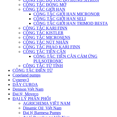
CÔNG TẮC ĐÓNG MỞ
CÔNG TẮC GIỚI HẠN
CÔNG TẮC GIỚI HẠN MICRONOR
CÔNG TẮC GIỚI HẠN SELI
CÔNG TẮC GIỚI HẠN TRIMOD BESTA
CÔNG TẮC KARI FINN
CÔNG TẮC KISTLER
CÔNG TẮC MICROSENS
CÔNG TẮC NÚT NHẤN
CÔNG TẮC PHAO KARI FINN
CÔNG TẮC TIỆN CẬN
CÔNG TẮC TIỆN CẬN CẢM ỨNG
PULSOTRONIC
CÔNG TẮC TỪ TÍNH
CÔNG TẮC ĐIỆN TỪ
Copeland pumps
Cynergy3
DÂY CUROA
Denison Việt Nam
Đại lý Moveco
ĐẠI LÝ PHÂN PHỐI
AGRICHEMA VIỆT NAM
Dinamic Oil Việt Nam
Đại lý Barmesa Pumps