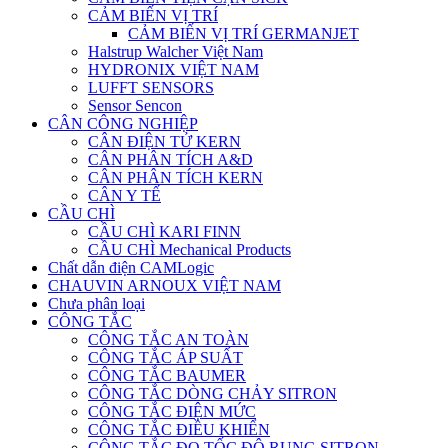
CẢM BIẾN VỊ TRÍ
CẢM BIẾN VỊ TRÍ GERMANJET
Halstrup Walcher Việt Nam
HYDRONIX VIỆT NAM
LUFFT SENSORS
Sensor Sencon
CÂN CÔNG NGHIỆP
CÂN ĐIỆN TỬ KERN
CÂN PHÂN TÍCH A&D
CÂN PHÂN TÍCH KERN
CÂN Y TẾ
CẦU CHÌ
CẦU CHÌ KARI FINN
CẦU CHÌ Mechanical Products
Chất dẫn điện CAMLogic
CHAUVIN ARNOUX VIỆT NAM
Chưa phân loại
CÔNG TẮC
CÔNG TẮC AN TOÀN
CÔNG TẮC ÁP SUẤT
CÔNG TẮC BAUMER
CÔNG TẮC DÒNG CHẢY SITRON
CÔNG TẮC ĐIỆN MỨC
CÔNG TẮC ĐIỀU KHIỂN
CÔNG TẮC ĐO TỐC ĐỘ RUNG SITRON