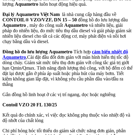
lượng
Aquametro
luôn hoạt động hiệu quả.
Đại lý
Aquametro Việt Nam
là nhà cung cấp hàng đầu về
CONTOIL® VZO/VZF, DN 15 – 50
đồng hồ đo lưu lượng dầu
Aquametro
, máy đo công suất
Aquametro
và nhiên liệu, giải
pháp đo nhiên liệu, đo mức tiêu thụ dầu diesel và giải pháp giám sát
nhiên liệu diesel cho tất cả các động cơ, máy phát điện và nồi hơi
chạy bằng dầu và diesel.
Đồng hồ đo lưu lượng
Aquametro
Tích hợp
cảm biến nhiệt độ
Aquametro
,Cài đặt đầu đốt đơn giản với màn hình hiển thị tốc độ
dòng chảy. Giám sát mức tiêu thụ đơn giản với công tắc giá trị giới
hạn Qmin/Qmax. Tính năng định lượng thủ công, với bộ đếm có thể
đặt lại được gắn ở phía áp suất hoặc phía hút của máy bơm. Tiết
kiệm không gian lắp đặt, vì không yêu cầu phần đầu vào/đầu ra
thẳng
Gắn đồng hồ linh hoạt ở các vị trí ngang, dọc hoặc nghiêng
Contoil VZO 20 FL 130/25
Kết quả đo chính xác, vì việc đọc không phụ thuộc vào nhiệt độ và
độ nhớt của chất lỏng
Chi phí hỏng hóc tối thiểu do giám sát chức năng đơn giản, phân