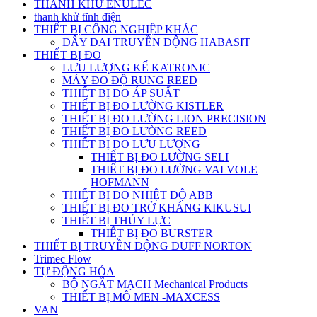
THANH KHỬ ENULEC
thanh khử tĩnh điện
THIẾT BỊ CÔNG NGHIỆP KHÁC
DÂY ĐAI TRUYỀN ĐỘNG HABASIT
THIẾT BỊ ĐO
LƯU LƯỢNG KẾ KATRONIC
MÁY ĐO ĐỘ RUNG REED
THIẾT BỊ ĐO ÁP SUẤT
THIẾT BỊ ĐO LƯỜNG KISTLER
THIẾT BỊ ĐO LƯỜNG LION PRECISION
THIẾT BỊ ĐO LƯỜNG REED
THIẾT BỊ ĐO LƯU LƯỢNG
THIẾT BỊ ĐO LƯỜNG SELI
THIẾT BỊ ĐO LƯỜNG VALVOLE
HOFMANN
THIẾT BỊ ĐO NHIỆT ĐỘ ABB
THIẾT BỊ ĐO TRỞ KHÁNG KIKUSUI
THIẾT BỊ THỦY LỰC
THIẾT BỊ ĐO BURSTER
THIẾT BỊ TRUYỀN ĐỘNG DUFF NORTON
Trimec Flow
TỰ ĐỘNG HÓA
BỘ NGẮT MẠCH Mechanical Products
THIẾT BỊ MÔ MEN -MAXCESS
VAN