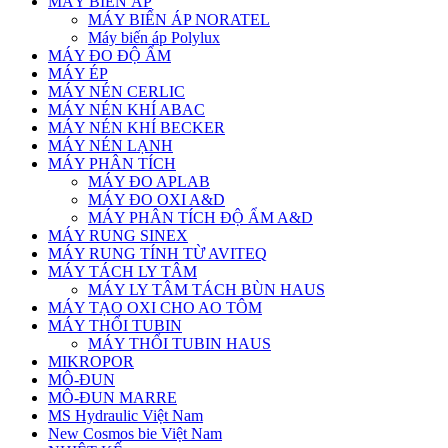
MÁY BIẾN ÁP
MÁY BIẾN ÁP NORATEL
Máy biến áp Polylux
MÁY ĐO ĐỘ ẨM
MÁY ÉP
MÁY NÉN CERLIC
MÁY NÉN KHÍ ABAC
MÁY NÉN KHÍ BECKER
MÁY NÉN LẠNH
MÁY PHÂN TÍCH
MÁY ĐO APLAB
MÁY ĐO OXI A&D
MÁY PHÂN TÍCH ĐỘ ẨM A&D
MÁY RUNG SINEX
MÁY RUNG TÍNH TỪ AVITEQ
MÁY TÁCH LY TÂM
MÁY LY TÂM TÁCH BÙN HAUS
MÁY TẠO OXI CHO AO TÔM
MÁY THỔI TUBIN
MÁY THỔI TUBIN HAUS
MIKROPOR
MÔ-ĐUN
MÔ-ĐUN MARRE
MS Hydraulic Việt Nam
New Cosmos bie Việt Nam