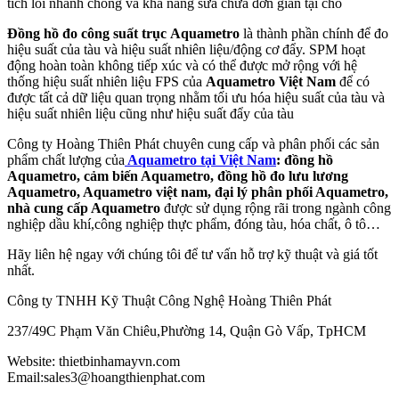
tích lỗi nhanh chóng và khả năng sửa chữa đơn giản tại chỗ
Đồng hồ đo công suất trục
Aquametro
là thành phần chính để đo
hiệu suất của tàu và hiệu suất nhiên liệu/động cơ đẩy. SPM hoạt
động hoàn toàn không tiếp xúc và có thể được mở rộng với hệ
thống hiệu suất nhiên liệu FPS của
Aquametro Việt Nam
để có
được tất cả dữ liệu quan trọng nhằm tối ưu hóa hiệu suất của tàu và
hiệu suất nhiên liệu cũng như hiệu suất đẩy của tàu
Công ty Hoàng Thiên Phát chuyên cung cấp và phân phối các sản
phẩm chất lượng của
Aquametro tại Việt Nam
: đồng hồ
Aquametro, cảm biến Aquametro, đồng hồ đo lưu lương
Aquametro, Aquametro việt nam, đại lý phân phối Aquametro,
nhà cung cấp Aquametro
được sử dụng rộng rãi trong ngành công
nghiệp dầu khí,công nghiệp thực phẩm, đóng tàu, hóa chất, ô tô…
Hãy liên hệ ngay với chúng tôi để tư vấn hỗ trợ kỹ thuật và giá tốt
nhất.
Công ty TNHH Kỹ Thuật Công Nghệ Hoàng Thiên Phát
237/49C Phạm Văn Chiêu,Phường 14, Quận Gò Vấp, TpHCM
Website: thietbinhamayvn.com
Email:sales3@hoangthienphat.com