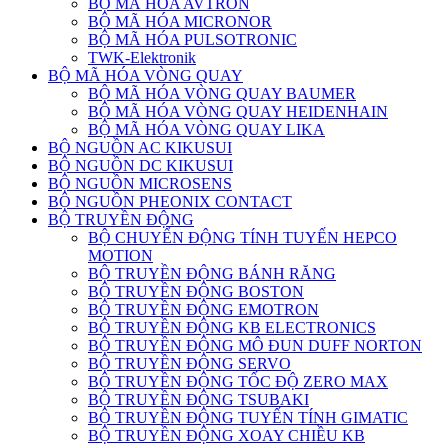
BỘ MÃ HÓA AVTRON
BỘ MÃ HÓA MICRONOR
BỘ MÃ HÓA PULSOTRONIC
TWK-Elektronik
BỘ MÃ HÓA VÒNG QUAY
BỘ MÃ HÓA VÒNG QUAY BAUMER
BỘ MÃ HÓA VÒNG QUAY HEIDENHAIN
BỘ MÃ HÓA VÒNG QUAY LIKA
BỘ NGUỒN AC KIKUSUI
BỘ NGUỒN DC KIKUSUI
BỘ NGUỒN MICROSENS
BỘ NGUỒN PHEONIX CONTACT
BỘ TRUYỀN ĐỘNG
BỘ CHUYỂN ĐỘNG TÍNH TUYẾN HEPCO
MOTION
BỘ TRUYỀN ĐỘNG BÁNH RĂNG
BỘ TRUYỀN ĐỘNG BOSTON
BỘ TRUYỀN ĐỘNG EMOTRON
BỘ TRUYỀN ĐỘNG KB ELECTRONICS
BỘ TRUYỀN ĐỘNG MÔ ĐUN DUFF NORTON
BỘ TRUYỀN ĐỘNG SERVO
BỘ TRUYỀN ĐỘNG TỐC ĐỘ ZERO MAX
BỘ TRUYỀN ĐỘNG TSUBAKI
BỘ TRUYỀN ĐỘNG TUYẾN TÍNH GIMATIC
BỘ TRUYỀN ĐỘNG XOAY CHIỀU KB