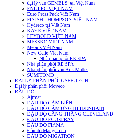
đại lý van GEMELS tại Việt Nam
ENULEC VIỆT NAM
Euro Press Pack Việt Nam
FINISH THOMPSON VIỆT NAM
Hydreco tại Việt Nam
KAYE VIỆT NAM
LEYBOLD VIỆT NAM
MESSKO VIỆT NAM
Metaris Việt Nam
New Celio Việt Nam
Nhà phân phối RE SPA
Nhà phân phối RE SPA
Nhà phân phối van Auk Muller
SUMITOMO
ĐẠI LÝ PHÂN PHỐI GSEE-TECH
Đại lý phân phối Moveco
ĐẦU DÒ
Airmar
ĐẦU DÒ CẢM BIẾN
ĐẦU DÒ CẢM ỨNG HEIDENHAIN
ĐẦU DÒ CĂNG THẲNG CLEVELAND
ĐẦU DÒ ECOSPRAY
ĐẦU DÒ FIAMA
Đầu dò MadgeTech
ĐẦU DÒ MIGATRON