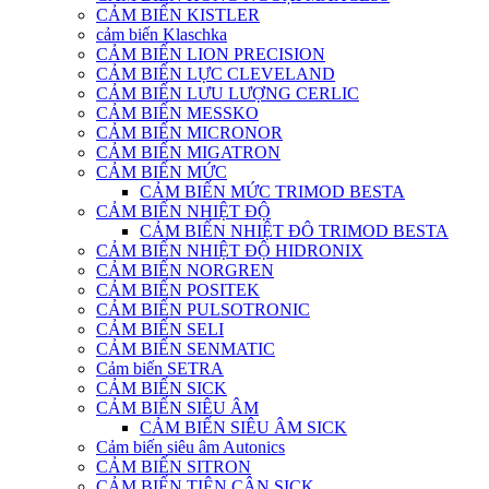
CẢM BIẾN KISTLER
cảm biến Klaschka
CẢM BIẾN LION PRECISION
CẢM BIẾN LỰC CLEVELAND
CẢM BIẾN LƯU LƯỢNG CERLIC
CẢM BIẾN MESSKO
CẢM BIẾN MICRONOR
CẢM BIẾN MIGATRON
CẢM BIẾN MỨC
CẢM BIẾN MỨC TRIMOD BESTA
CẢM BIẾN NHIỆT ĐỘ
CẢM BIẾN NHIỆT ĐÔ TRIMOD BESTA
CẢM BIẾN NHIỆT ĐỘ HIDRONIX
CẢM BIẾN NORGREN
CẢM BIẾN POSITEK
CẢM BIẾN PULSOTRONIC
CẢM BIẾN SELI
CẢM BIẾN SENMATIC
Cảm biến SETRA
CẢM BIẾN SICK
CẢM BIẾN SIÊU ÂM
CẢM BIẾN SIÊU ÂM SICK
Cảm biến siêu âm Autonics
CẢM BIẾN SITRON
CẢM BIẾN TIỆN CẬN SICK