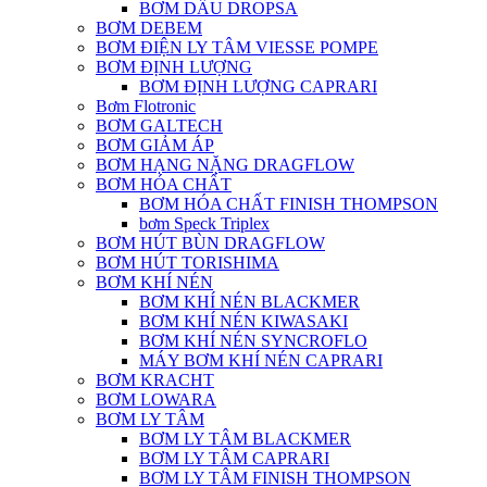
BƠM DẦU DROPSA
BƠM DEBEM
BƠM ĐIỆN LY TÂM VIESSE POMPE
BƠM ĐỊNH LƯỢNG
BƠM ĐỊNH LƯỢNG CAPRARI
Bơm Flotronic
BƠM GALTECH
BƠM GIẢM ÁP
BƠM HẠNG NẶNG DRAGFLOW
BƠM HÓA CHẤT
BƠM HÓA CHẤT FINISH THOMPSON
bơm Speck Triplex
BƠM HÚT BÙN DRAGFLOW
BƠM HÚT TORISHIMA
BƠM KHÍ NÉN
BƠM KHÍ NÉN BLACKMER
BƠM KHÍ NÉN KIWASAKI
BƠM KHÍ NÉN SYNCROFLO
MÁY BƠM KHÍ NÉN CAPRARI
BƠM KRACHT
BƠM LOWARA
BƠM LY TÂM
BƠM LY TÂM BLACKMER
BƠM LY TÂM CAPRARI
BƠM LY TÂM FINISH THOMPSON