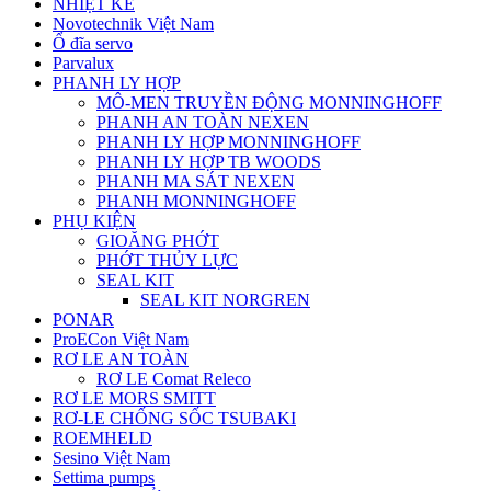
NHIỆT KẾ
Novotechnik Việt Nam
Ổ đĩa servo
Parvalux
PHANH LY HỢP
MÔ-MEN TRUYỀN ĐỘNG MONNINGHOFF
PHANH AN TOÀN NEXEN
PHANH LY HỢP MONNINGHOFF
PHANH LY HỢP TB WOODS
PHANH MA SÁT NEXEN
PHANH MONNINGHOFF
PHỤ KIỆN
GIOĂNG PHỚT
PHỚT THỦY LỰC
SEAL KIT
SEAL KIT NORGREN
PONAR
ProECon Việt Nam
RƠ LE AN TOÀN
RƠ LE Comat Releco
RƠ LE MORS SMITT
RƠ-LE CHỐNG SỐC TSUBAKI
ROEMHELD
Sesino Việt Nam
Settima pumps