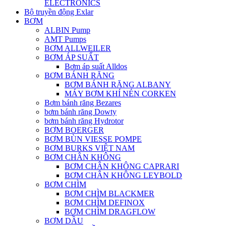
ELECTRONICS
Bộ truyền động Exlar
BƠM
ALBIN Pump
AMT Pumps
BƠM ALLWEILER
BƠM ÁP SUẤT
Bơm áp suất Alldos
BƠM BÁNH RĂNG
BƠM BÁNH RĂNG ALBANY
MÁY BƠM KHÍ NÉN CORKEN
Bơm bánh răng Bezares
bơm bánh răng Dowty
bơm bánh răng Hydrotor
BƠM BOERGER
BƠM BÙN VIESSE POMPE
BƠM BURKS VIỆT NAM
BƠM CHÂN KHÔNG
BƠM CHÂN KHÔNG CAPRARI
BƠM CHÂN KHÔNG LEYBOLD
BƠM CHÌM
BƠM CHÌM BLACKMER
BƠM CHÌM DEFINOX
BƠM CHÌM DRAGFLOW
BƠM DẦU