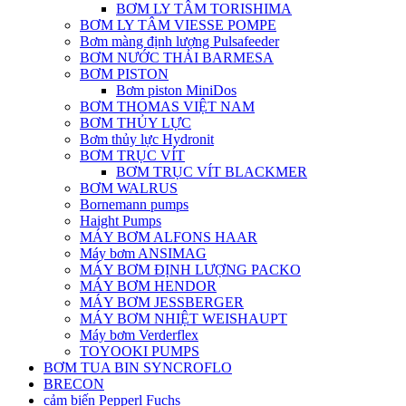
BƠM LY TÂM TORISHIMA
BƠM LY TÂM VIESSE POMPE
Bơm màng định lượng Pulsafeeder
BƠM NƯỚC THẢI BARMESA
BƠM PISTON
Bơm piston MiniDos
BƠM THOMAS VIỆT NAM
BƠM THỦY LỰC
Bơm thủy lực Hydronit
BƠM TRỤC VÍT
BƠM TRỤC VÍT BLACKMER
BƠM WALRUS
Bornemann pumps
Haight Pumps
MÁY BƠM ALFONS HAAR
Máy bơm ANSIMAG
MÁY BƠM ĐỊNH LƯỢNG PACKO
MÁY BƠM HENDOR
MÁY BƠM JESSBERGER
MÁY BƠM NHIỆT WEISHAUPT
Máy bơm Verderflex
TOYOOKI PUMPS
BƠM TUA BIN SYNCROFLO
BRECON
cảm biến Pepperl Fuchs