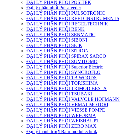
ĐẠI LÝ PHÂN PHỐI POSITEK
Đại lý phân phối Pulsafeeder
ĐẠI LÝ PHÂN PHỐI PULSOTRONIC
ĐẠI LÝ PHÂN PHỐI REED INSTRUMENTS
ĐẠI LÝ PHÂN PHỐI REGELTECHNIK
ĐẠI LÝ PHÂN PHỐI RENK
ĐẠI LÝ PHÂN PHỐI SENMATIC
ĐẠI LÝ PHÂN PHỐI SIBONI
ĐẠI LÝ PHÂN PHỐI SICK
ĐẠI LÝ PHÂN PHỐI SITRON
ĐẠI LÝ PHÂN PHỐI SPIRAX SARCO
ĐẠI LÝ PHÂN PHỐI SUMITOMO
ĐẠI LÝ PHÂN PHỐI Superior Electric
ĐẠI LÝ PHÂN PHỐI SYNCROFLO
ĐẠI LÝ PHÂN PHỐI TB WOODS
ĐẠI LÝ PHÂN PHỐI TORISHIMA
ĐẠI LÝ PHÂN PHỐI TRIMOD BESTA
ĐẠI LÝ PHÂN PHỐI TSUBAKI
ĐẠI LÝ PHÂN PHỐI VALVOLE HOFMANN
ĐẠI LÝ PHÂN PHỐI VEMAT MOTORI
ĐẠI LÝ PHÂN PHỐI VIESSE POMPE
ĐẠI LÝ PHÂN PHỐI WEFORMA
ĐẠI LÝ PHÂN PHỐI WEISHAUPT
ĐẠI LÝ PHÂN PHỐI ZERO MAX
Đại lý thanh trượt Bahr modultechnik