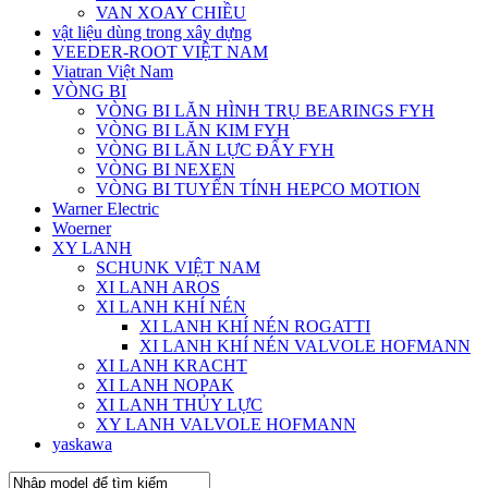
VAN XOAY CHIỀU
vật liệu dùng trong xây dựng
VEEDER-ROOT VIỆT NAM
Viatran Việt Nam
VÒNG BI
VÒNG BI LĂN HÌNH TRỤ BEARINGS FYH
VÒNG BI LĂN KIM FYH
VÒNG BI LĂN LỰC ĐẨY FYH
VÒNG BI NEXEN
VÒNG BI TUYẾN TÍNH HEPCO MOTION
Warner Electric
Woerner
XY LANH
SCHUNK VIỆT NAM
XI LANH AROS
XI LANH KHÍ NÉN
XI LANH KHÍ NÉN ROGATTI
XI LANH KHÍ NÉN VALVOLE HOFMANN
XI LANH KRACHT
XI LANH NOPAK
XI LANH THỦY LỰC
XY LANH VALVOLE HOFMANN
yaskawa