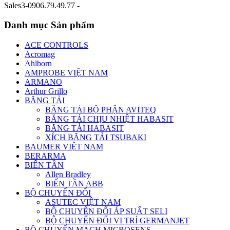
Sales3-0906.79.49.77 -
Danh mục Sản phẩm
ACE CONTROLS
Acromag
Ahlborn
AMPROBE VIỆT NAM
ARMANO
Arthur Grillo
BĂNG TẢI
BĂNG TẢI BỘ PHẬN AVITEQ
BĂNG TẢI CHỊU NHIỆT HABASIT
BĂNG TẢI HABASIT
XÍCH BĂNG TẢI TSUBAKI
BAUMER VIỆT NAM
BERARMA
BIẾN TẦN
Allen Bradley
BIẾN TẦN ABB
BỘ CHUYỂN ĐỔI
ASUTEC VIỆT NAM
BỘ CHUYỂN ĐỔI ÁP SUẤT SELI
BỘ CHUYỂN ĐỔI VỊ TRÍ GERMANJET
BỘ CHUYỂN MẠCH MICROSENS