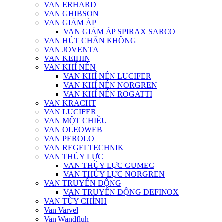
VAN ERHARD
VAN GHIBSON
VAN GIẢM ÁP
VAN GIẢM ÁP SPIRAX SARCO
VAN HÚT CHÂN KHÔNG
VAN JOVENTA
VAN KEIHIN
VAN KHÍ NÉN
VAN KHÍ NÉN LUCIFER
VAN KHÍ NÉN NORGREN
VAN KHÍ NÉN ROGATTI
VAN KRACHT
VAN LUCIFER
VAN MỘT CHIỀU
VAN OLEOWEB
VAN PEROLO
VAN REGELTECHNIK
VAN THỦY LỰC
VAN THỦY LỰC GUMEC
VAN THỦY LỰC NORGREN
VAN TRUYỀN ĐỘNG
VAN TRUYỀN ĐỘNG DEFINOX
VAN TÙY CHỈNH
Van Varvel
Van Wandfluh