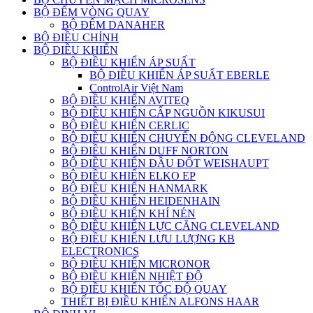
BỘ ĐẾM VÒNG QUAY
BỘ ĐẾM DANAHER
BỘ ĐIỀU CHỈNH
BỘ ĐIỀU KHIỂN
BỘ ĐIỀU KHIỂN ÁP SUẤT
BỘ ĐIỀU KHIỂN ÁP SUẤT EBERLE
ControlAir Việt Nam
BỘ ĐIỀU KHIỂN AVITEQ
BỘ ĐIỀU KHIỂN CẤP NGUỒN KIKUSUI
BỘ ĐIỀU KHIỂN CERLIC
BỘ ĐIỀU KHIỂN CHUYỂN ĐỘNG CLEVELAND
BỘ ĐIỀU KHIỂN DUFF NORTON
BỘ ĐIỀU KHIỂN ĐẦU ĐỐT WEISHAUPT
BỘ ĐIỀU KHIỂN ELKO EP
BỘ ĐIỀU KHIỂN HANMARK
BỘ ĐIỀU KHIỂN HEIDENHAIN
BỘ ĐIỀU KHIỂN KHÍ NÉN
BỘ ĐIỀU KHIỂN LỰC CĂNG CLEVELAND
BỘ ĐIỀU KHIỂN LƯU LƯỢNG KB
ELECTRONICS
BỘ ĐIỀU KHIỂN MICRONOR
BỘ ĐIỀU KHIỂN NHIỆT ĐỘ
BỘ ĐIỀU KHIỂN TỐC ĐỘ QUAY
THIẾT BỊ ĐIỀU KHIỂN ALFONS HAAR