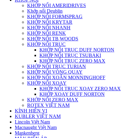
KHỚP NỐI AMERIDRIVES
Khớp nối Deublin
KHỚP NỐI FORMSPRAG
KHỚP NỐI KRYTAR
KHỚP NỐI NHANH
KHỚP NỐI RENK
KHỚP NỐI TB WOODS
KHỚP NỐI TRỤC
KHỚP NỐI TRỤC DUFF NORTON
KHỚP NỐI TRỤC TSUBAKI
KHỚP NỐI TRỤC ZERO MAX
KHỚP NỐI TRỤC TURIAN
KHỚP NỐI VÒNG QUAY
KHỚP NỐI XOẮN MONNINGHOFF
KHỚP NỐI XOAY
KHỚP NỐI TRỤC XOAY ZERO MAX
KHỚP XOAY DUFF NORTON
KHỚP NỐI ZERO MAX
ROTEX VIỆT NAM
KÍNH HIỂN VI
KUBLER VIỆT NAM
Lincoln Việt Nam
Macnaught Việt Nam
Mankenberg