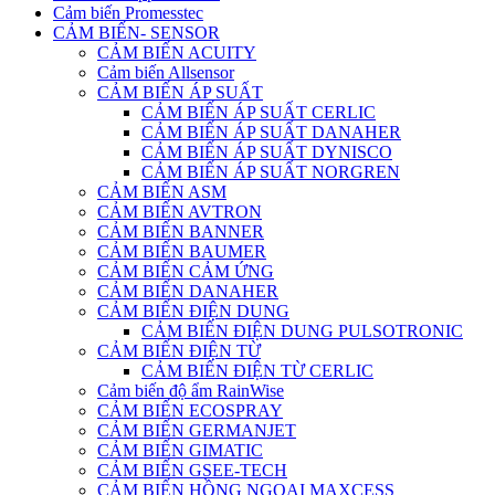
Cảm biến Promesstec
CẢM BIẾN- SENSOR
CẢM BIẾN ACUITY
Cảm biến Allsensor
CẢM BIẾN ÁP SUẤT
CẢM BIẾN ÁP SUẤT CERLIC
CẢM BIẾN ÁP SUẤT DANAHER
CẢM BIẾN ÁP SUẤT DYNISCO
CẢM BIẾN ÁP SUẤT NORGREN
CẢM BIẾN ASM
CẢM BIẾN AVTRON
CẢM BIẾN BANNER
CẢM BIẾN BAUMER
CẢM BIẾN CẢM ỨNG
CẢM BIẾN DANAHER
CẢM BIẾN ĐIỆN DUNG
CẢM BIẾN ĐIỆN DUNG PULSOTRONIC
CẢM BIẾN ĐIỆN TỪ
CẢM BIẾN ĐIỆN TỪ CERLIC
Cảm biến độ ẩm RainWise
CẢM BIẾN ECOSPRAY
CẢM BIẾN GERMANJET
CẢM BIẾN GIMATIC
CẢM BIẾN GSEE-TECH
CẢM BIẾN HỒNG NGOẠI MAXCESS