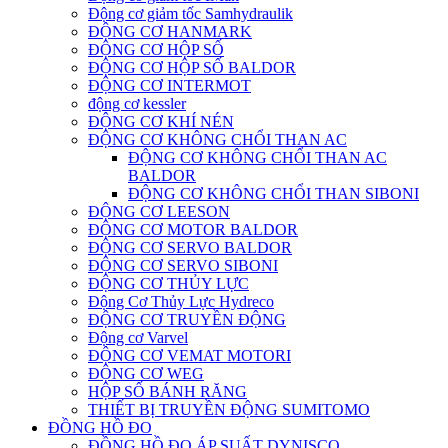
Động cơ giảm tốc Samhydraulik
ĐỘNG CƠ HANMARK
ĐỘNG CƠ HỘP SỐ
ĐỘNG CƠ HỘP SỐ BALDOR
ĐỘNG CƠ INTERMOT
động cơ kessler
ĐỘNG CƠ KHÍ NÉN
ĐỘNG CƠ KHÔNG CHỔI THAN AC
ĐỘNG CƠ KHÔNG CHỔI THAN AC
BALDOR
ĐỘNG CƠ KHÔNG CHỔI THAN SIBONI
ĐỘNG CƠ LEESON
ĐỘNG CƠ MOTOR BALDOR
ĐỘNG CƠ SERVO BALDOR
ĐỘNG CƠ SERVO SIBONI
ĐỘNG CƠ THỦY LỰC
Động Cơ Thủy Lực Hydreco
ĐỘNG CƠ TRUYỀN ĐỘNG
Động cơ Varvel
ĐỘNG CƠ VEMAT MOTORI
ĐỘNG CƠ WEG
HỘP SỐ BÁNH RĂNG
THIẾT BỊ TRUYỀN ĐỘNG SUMITOMO
ĐỒNG HỒ ĐO
ĐỒNG HỒ ĐO ÁP SUẤT DYNISCO