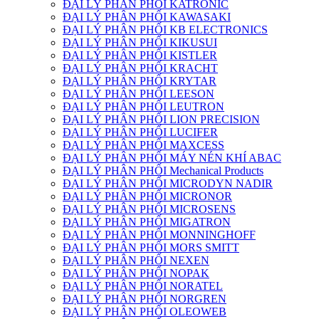
ĐẠI LÝ PHÂN PHỐI KATRONIC
ĐẠI LÝ PHÂN PHỐI KAWASAKI
ĐẠI LÝ PHÂN PHỐI KB ELECTRONICS
ĐẠI LÝ PHÂN PHỐI KIKUSUI
ĐẠI LÝ PHÂN PHỐI KISTLER
ĐẠI LÝ PHÂN PHỐI KRACHT
ĐẠI LÝ PHÂN PHỐI KRYTAR
ĐẠI LÝ PHÂN PHỐI LEESON
ĐẠI LÝ PHÂN PHỐI LEUTRON
ĐẠI LÝ PHÂN PHỐI LION PRECISION
ĐẠI LÝ PHÂN PHỐI LUCIFER
ĐẠI LÝ PHÂN PHỐI MAXCESS
ĐẠI LÝ PHÂN PHỐI MÁY NÉN KHÍ ABAC
ĐẠI LÝ PHÂN PHỐI Mechanical Products
ĐẠI LÝ PHÂN PHỐI MICRODYN NADIR
ĐẠI LÝ PHÂN PHỐI MICRONOR
ĐẠI LÝ PHÂN PHỐI MICROSENS
ĐẠI LÝ PHÂN PHỐI MIGATRON
ĐẠI LÝ PHÂN PHỐI MONNINGHOFF
ĐẠI LÝ PHÂN PHỐI MORS SMITT
ĐẠI LÝ PHÂN PHỐI NEXEN
ĐẠI LÝ PHÂN PHỐI NOPAK
ĐẠI LÝ PHÂN PHỐI NORATEL
ĐẠI LÝ PHÂN PHỐI NORGREN
ĐẠI LÝ PHÂN PHỐI OLEOWEB