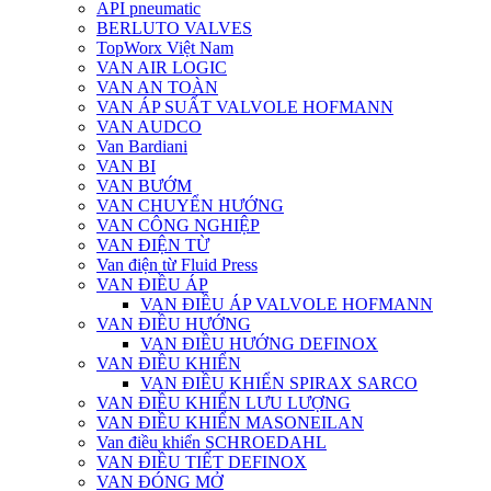
API pneumatic
BERLUTO VALVES
TopWorx Việt Nam
VAN AIR LOGIC
VAN AN TOÀN
VAN ÁP SUẤT VALVOLE HOFMANN
VAN AUDCO
Van Bardiani
VAN BI
VAN BƯỚM
VAN CHUYỂN HƯỚNG
VAN CÔNG NGHIỆP
VAN ĐIỆN TỪ
Van điện từ Fluid Press
VAN ĐIỀU ÁP
VAN ĐIỀU ÁP VALVOLE HOFMANN
VAN ĐIỀU HƯỚNG
VAN ĐIỀU HƯỚNG DEFINOX
VAN ĐIỀU KHIỂN
VAN ĐIỀU KHIỂN SPIRAX SARCO
VAN ĐIỀU KHIỂN LƯU LƯỢNG
VAN ĐIỀU KHIỂN MASONEILAN
Van điều khiển SCHROEDAHL
VAN ĐIỀU TIẾT DEFINOX
VAN ĐÓNG MỞ