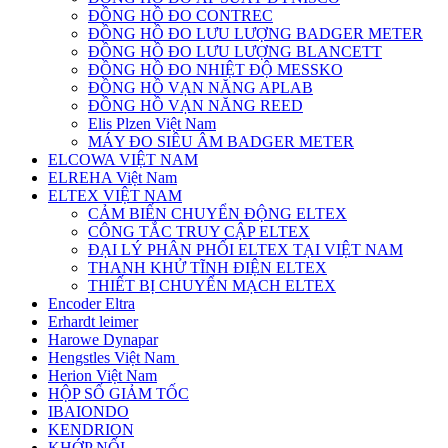
ĐỒNG HỒ ĐO CONTREC
ĐỒNG HỒ ĐO LƯU LƯỢNG BADGER METER
ĐỒNG HỒ ĐO LƯU LƯỢNG BLANCETT
ĐỒNG HỒ ĐO NHIỆT ĐỘ MESSKO
ĐỒNG HỒ VẠN NĂNG APLAB
ĐỒNG HỒ VẠN NĂNG REED
Elis Plzen Việt Nam
MÁY ĐO SIÊU ÂM BADGER METER
ELCOWA VIỆT NAM
ELREHA Việt Nam
ELTEX VIỆT NAM
CẢM BIẾN CHUYỂN ĐỘNG ELTEX
CÔNG TẮC TRUY CẬP ELTEX
ĐẠI LÝ PHÂN PHỐI ELTEX TẠI VIỆT NAM
THANH KHỬ TĨNH ĐIỆN ELTEX
THIẾT BỊ CHUYỂN MẠCH ELTEX
Encoder Eltra
Erhardt leimer
Harowe Dynapar
Hengstles Việt Nam
Herion Việt Nam
HỘP SỐ GIẢM TỐC
IBAIONDO
KENDRION
KHỚP NỐI