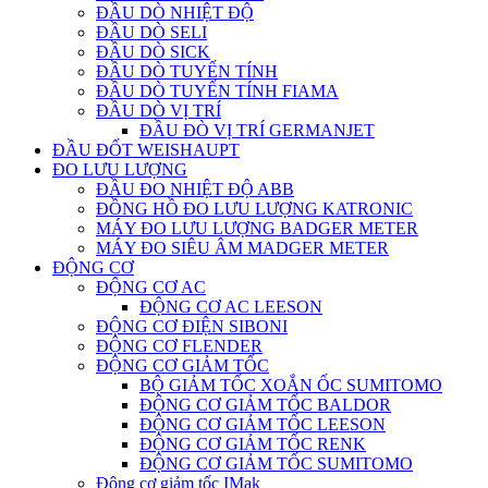
ĐẦU DÒ NHIỆT ĐỘ
ĐẦU DÒ SELI
ĐẦU DÒ SICK
ĐẦU DÒ TUYẾN TÍNH
ĐẦU DÒ TUYẾN TÍNH FIAMA
ĐẦU DÒ VỊ TRÍ
ĐẦU ĐÒ VỊ TRÍ GERMANJET
ĐẦU ĐỐT WEISHAUPT
ĐO LƯU LƯỢNG
ĐẦU ĐO NHIỆT ĐỘ ABB
ĐỒNG HỒ ĐO LƯU LƯỢNG KATRONIC
MÁY ĐO LƯU LƯỢNG BADGER METER
MÁY ĐO SIÊU ÂM MADGER METER
ĐỘNG CƠ
ĐỘNG CƠ AC
ĐỘNG CƠ AC LEESON
ĐỘNG CƠ ĐIỆN SIBONI
ĐỘNG CƠ FLENDER
ĐỘNG CƠ GIẢM TỐC
BỘ GIẢM TỐC XOẮN ỐC SUMITOMO
ĐỘNG CƠ GIẢM TỐC BALDOR
ĐỘNG CƠ GIẢM TỐC LEESON
ĐỘNG CƠ GIẢM TỐC RENK
ĐỘNG CƠ GIẢM TỐC SUMITOMO
Động cơ giảm tốc IMak