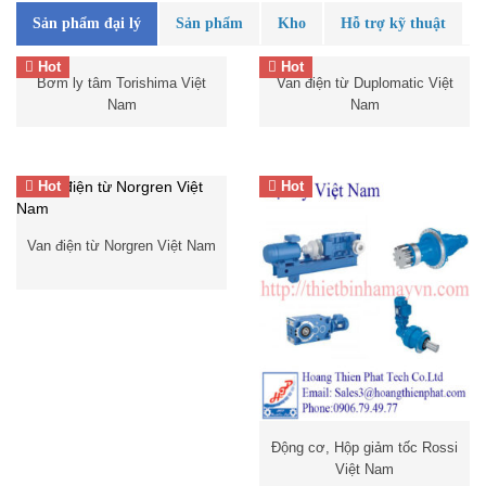
Sản phẩm đại lý
Sản phẩm
Kho
Hỗ trợ kỹ thuật
Hot
Hot
Bơm Torishima
Van điện từ Duplomatic Việt
Bơm ly tâm Torishima Việt
Van điện từ Duplomatic Việt
Nam
Nam
Nam
Torishima Pump
Bơm ly tâm
Torishima, Bơm xoắn ốc
Hot
Hot
Torishima, Bơm đúp hút,
Phụ kiện bơm Torishima
Van điện từ Norgren Việt Nam
Động cơ, Hộp giảm tốc Rossi
Việt Nam