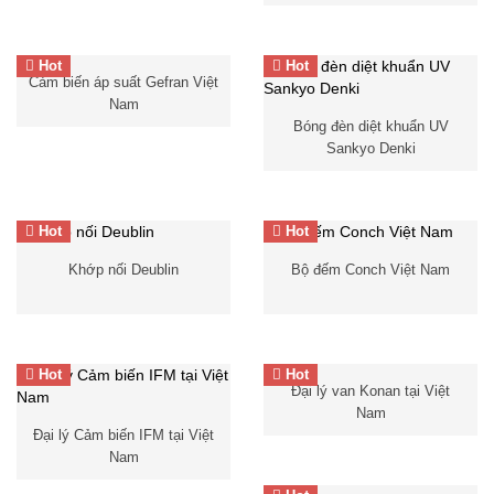
Hot
Hot
Cảm biến áp suất Gefran Việt
Cảm biến áp suất
Nam
Gefran
Việt Nam
Bóng đèn diệt khuẩn UV
Sankyo Denki
Hot
Hot
bộ
Khớp nối Deublin
Bộ đếm Conch Việt Nam
Van điện từ
điều khiển nhiệt độ Conch
Cảm biến Gefran
Duplomatic Việt Nam
Khớ
p
nối
Hot
Hot
Đại lý van Konan tại Việt
xoay Deublin
Đại lý van Konan tại Việt
Nam
Nam
Đại lý Cảm biến IFM tại Việt
Cảm biến Gefran
Nam