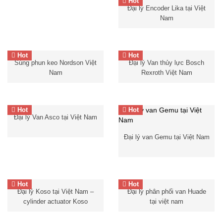
Hot
Khớp nối nhanh
Đại lý Encoder Lika tại Việt
Đại lý Encoder Lika tại Việt
Deublin
Nam
Cảm biến điện quang
IFM
Nam
IFM
IFM
IFM
Hot
Hot
Súng phun keo Nordson Việt
cảm biến lưu
Đại lý Van thủy lực Bosch
lượng IFM
Nam
Rexroth Việt Nam
Đầu dò nhiệt Gefran
Súng phun keo Nordson
Việt Nam
Hot
Hot
Đại lý Van Asco tại Việt
Van điện từ Gemu –
Màng
Đại lý Van Asco tại Việt Nam
Nam
ASCO
van Gemu
– Đại lý Gemu tại
Việt Nam
Đại lý van Gemu tại Việt Nam
Màng van Gemu Việt Nam
Hot
Hot
Đại lý Koso tại Việt Nam –
Đại lý phân phối van Huade
Đại lý Koso tại Việt Nam –
Đại lý phân phối van Huade
cylinder actuator Koso –
tại việt nam –
Van điện từ
cylinder actuator Koso
tại việt nam
Xilanh truyền động Koso
Huade việt nam
– Van thủy
Việt Nam
lực Huade việt nam – Bơm