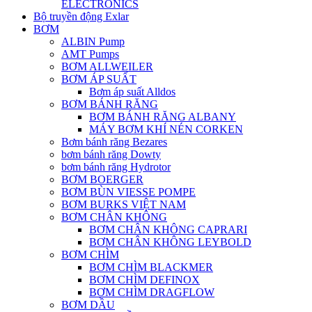
ELECTRONICS
Bộ truyền động Exlar
BƠM
ALBIN Pump
AMT Pumps
BƠM ALLWEILER
BƠM ÁP SUẤT
Bơm áp suất Alldos
BƠM BÁNH RĂNG
BƠM BÁNH RĂNG ALBANY
MÁY BƠM KHÍ NÉN CORKEN
Bơm bánh răng Bezares
bơm bánh răng Dowty
bơm bánh răng Hydrotor
BƠM BOERGER
BƠM BÙN VIESSE POMPE
BƠM BURKS VIỆT NAM
BƠM CHÂN KHÔNG
BƠM CHÂN KHÔNG CAPRARI
BƠM CHÂN KHÔNG LEYBOLD
BƠM CHÌM
BƠM CHÌM BLACKMER
BƠM CHÌM DEFINOX
BƠM CHÌM DRAGFLOW
BƠM DẦU