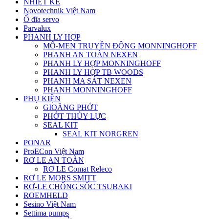
NHIỆT KẾ
Novotechnik Việt Nam
Ổ đĩa servo
Parvalux
PHANH LY HỢP
MÔ-MEN TRUYỀN ĐỘNG MONNINGHOFF
PHANH AN TOÀN NEXEN
PHANH LY HỢP MONNINGHOFF
PHANH LY HỢP TB WOODS
PHANH MA SÁT NEXEN
PHANH MONNINGHOFF
PHỤ KIỆN
GIOĂNG PHỚT
PHỚT THỦY LỰC
SEAL KIT
SEAL KIT NORGREN
PONAR
ProECon Việt Nam
RƠ LE AN TOÀN
RƠ LE Comat Releco
RƠ LE MORS SMITT
RƠ-LE CHỐNG SỐC TSUBAKI
ROEMHELD
Sesino Việt Nam
Settima pumps