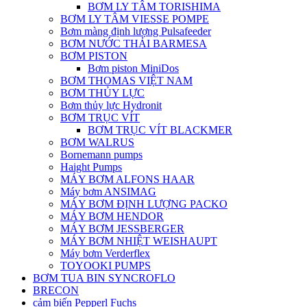
BƠM LY TÂM TORISHIMA
BƠM LY TÂM VIESSE POMPE
Bơm màng định lượng Pulsafeeder
BƠM NƯỚC THẢI BARMESA
BƠM PISTON
Bơm piston MiniDos
BƠM THOMAS VIỆT NAM
BƠM THỦY LỰC
Bơm thủy lực Hydronit
BƠM TRỤC VÍT
BƠM TRỤC VÍT BLACKMER
BƠM WALRUS
Bornemann pumps
Haight Pumps
MÁY BƠM ALFONS HAAR
Máy bơm ANSIMAG
MÁY BƠM ĐỊNH LƯỢNG PACKO
MÁY BƠM HENDOR
MÁY BƠM JESSBERGER
MÁY BƠM NHIỆT WEISHAUPT
Máy bơm Verderflex
TOYOOKI PUMPS
BƠM TUA BIN SYNCROFLO
BRECON
cảm biến Pepperl Fuchs