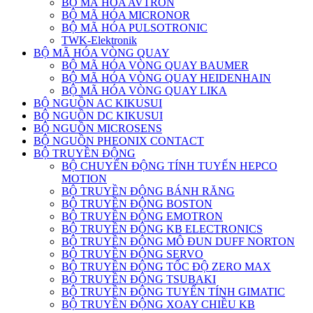
BỘ MÃ HÓA AVTRON
BỘ MÃ HÓA MICRONOR
BỘ MÃ HÓA PULSOTRONIC
TWK-Elektronik
BỘ MÃ HÓA VÒNG QUAY
BỘ MÃ HÓA VÒNG QUAY BAUMER
BỘ MÃ HÓA VÒNG QUAY HEIDENHAIN
BỘ MÃ HÓA VÒNG QUAY LIKA
BỘ NGUỒN AC KIKUSUI
BỘ NGUỒN DC KIKUSUI
BỘ NGUỒN MICROSENS
BỘ NGUỒN PHEONIX CONTACT
BỘ TRUYỀN ĐỘNG
BỘ CHUYỂN ĐỘNG TÍNH TUYẾN HEPCO
MOTION
BỘ TRUYỀN ĐỘNG BÁNH RĂNG
BỘ TRUYỀN ĐỘNG BOSTON
BỘ TRUYỀN ĐỘNG EMOTRON
BỘ TRUYỀN ĐỘNG KB ELECTRONICS
BỘ TRUYỀN ĐỘNG MÔ ĐUN DUFF NORTON
BỘ TRUYỀN ĐỘNG SERVO
BỘ TRUYỀN ĐỘNG TỐC ĐỘ ZERO MAX
BỘ TRUYỀN ĐỘNG TSUBAKI
BỘ TRUYỀN ĐỘNG TUYẾN TÍNH GIMATIC
BỘ TRUYỀN ĐỘNG XOAY CHIỀU KB