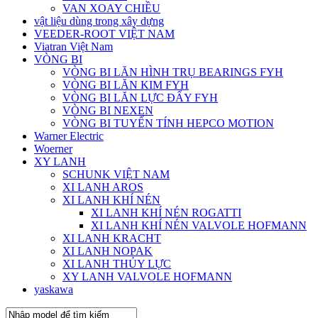
VAN XOAY CHIỀU
vật liệu dùng trong xây dựng
VEEDER-ROOT VIỆT NAM
Viatran Việt Nam
VÒNG BI
VÒNG BI LĂN HÌNH TRỤ BEARINGS FYH
VÒNG BI LĂN KIM FYH
VÒNG BI LĂN LỰC ĐẨY FYH
VÒNG BI NEXEN
VÒNG BI TUYẾN TÍNH HEPCO MOTION
Warner Electric
Woerner
XY LANH
SCHUNK VIỆT NAM
XI LANH AROS
XI LANH KHÍ NÉN
XI LANH KHÍ NÉN ROGATTI
XI LANH KHÍ NÉN VALVOLE HOFMANN
XI LANH KRACHT
XI LANH NOPAK
XI LANH THỦY LỰC
XY LANH VALVOLE HOFMANN
yaskawa