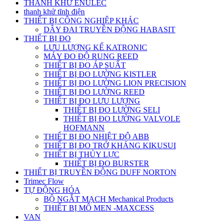
THANH KHỬ ENULEC
thanh khử tĩnh điện
THIẾT BỊ CÔNG NGHIỆP KHÁC
DÂY ĐAI TRUYỀN ĐỘNG HABASIT
THIẾT BỊ ĐO
LƯU LƯỢNG KẾ KATRONIC
MÁY ĐO ĐỘ RUNG REED
THIẾT BỊ ĐO ÁP SUẤT
THIẾT BỊ ĐO LƯỜNG KISTLER
THIẾT BỊ ĐO LƯỜNG LION PRECISION
THIẾT BỊ ĐO LƯỜNG REED
THIẾT BỊ ĐO LƯU LƯỢNG
THIẾT BỊ ĐO LƯỜNG SELI
THIẾT BỊ ĐO LƯỜNG VALVOLE
HOFMANN
THIẾT BỊ ĐO NHIỆT ĐỘ ABB
THIẾT BỊ ĐO TRỞ KHÁNG KIKUSUI
THIẾT BỊ THỦY LỰC
THIẾT BỊ ĐO BURSTER
THIẾT BỊ TRUYỀN ĐỘNG DUFF NORTON
Trimec Flow
TỰ ĐỘNG HÓA
BỘ NGẮT MẠCH Mechanical Products
THIẾT BỊ MÔ MEN -MAXCESS
VAN