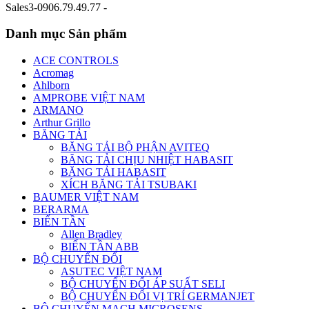
Sales3-0906.79.49.77 -
Danh mục Sản phẩm
ACE CONTROLS
Acromag
Ahlborn
AMPROBE VIỆT NAM
ARMANO
Arthur Grillo
BĂNG TẢI
BĂNG TẢI BỘ PHẬN AVITEQ
BĂNG TẢI CHỊU NHIỆT HABASIT
BĂNG TẢI HABASIT
XÍCH BĂNG TẢI TSUBAKI
BAUMER VIỆT NAM
BERARMA
BIẾN TẦN
Allen Bradley
BIẾN TẦN ABB
BỘ CHUYỂN ĐỔI
ASUTEC VIỆT NAM
BỘ CHUYỂN ĐỔI ÁP SUẤT SELI
BỘ CHUYỂN ĐỔI VỊ TRÍ GERMANJET
BỘ CHUYỂN MẠCH MICROSENS