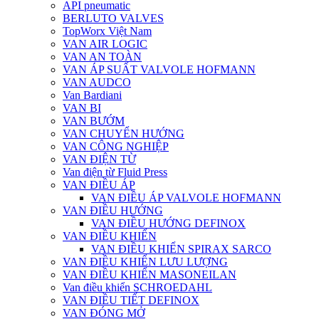
API pneumatic
BERLUTO VALVES
TopWorx Việt Nam
VAN AIR LOGIC
VAN AN TOÀN
VAN ÁP SUẤT VALVOLE HOFMANN
VAN AUDCO
Van Bardiani
VAN BI
VAN BƯỚM
VAN CHUYỂN HƯỚNG
VAN CÔNG NGHIỆP
VAN ĐIỆN TỪ
Van điện từ Fluid Press
VAN ĐIỀU ÁP
VAN ĐIỀU ÁP VALVOLE HOFMANN
VAN ĐIỀU HƯỚNG
VAN ĐIỀU HƯỚNG DEFINOX
VAN ĐIỀU KHIỂN
VAN ĐIỀU KHIỂN SPIRAX SARCO
VAN ĐIỀU KHIỂN LƯU LƯỢNG
VAN ĐIỀU KHIỂN MASONEILAN
Van điều khiển SCHROEDAHL
VAN ĐIỀU TIẾT DEFINOX
VAN ĐÓNG MỞ