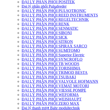
ĐẠI LÝ PHÂN PHỐI POSITEK
Đại lý phân phối Pulsafeeder
ĐẠI LÝ PHÂN PHỐI PULSOTRONIC
ĐẠI LÝ PHÂN PHỐI REED INSTRUMENTS
ĐẠI LÝ PHÂN PHỐI REGELTECHNIK
ĐẠI LÝ PHÂN PHỐI RENK
ĐẠI LÝ PHÂN PHỐI SENMATIC
ĐẠI LÝ PHÂN PHỐI SIBONI
ĐẠI LÝ PHÂN PHỐI SICK
ĐẠI LÝ PHÂN PHỐI SITRON
ĐẠI LÝ PHÂN PHỐI SPIRAX SARCO
ĐẠI LÝ PHÂN PHỐI SUMITOMO
ĐẠI LÝ PHÂN PHỐI Superior Electric
ĐẠI LÝ PHÂN PHỐI SYNCROFLO
ĐẠI LÝ PHÂN PHỐI TB WOODS
ĐẠI LÝ PHÂN PHỐI TORISHIMA
ĐẠI LÝ PHÂN PHỐI TRIMOD BESTA
ĐẠI LÝ PHÂN PHỐI TSUBAKI
ĐẠI LÝ PHÂN PHỐI VALVOLE HOFMANN
ĐẠI LÝ PHÂN PHỐI VEMAT MOTORI
ĐẠI LÝ PHÂN PHỐI VIESSE POMPE
ĐẠI LÝ PHÂN PHỐI WEFORMA
ĐẠI LÝ PHÂN PHỐI WEISHAUPT
ĐẠI LÝ PHÂN PHỐI ZERO MAX
Đại lý thanh trượt Bahr modultechnik