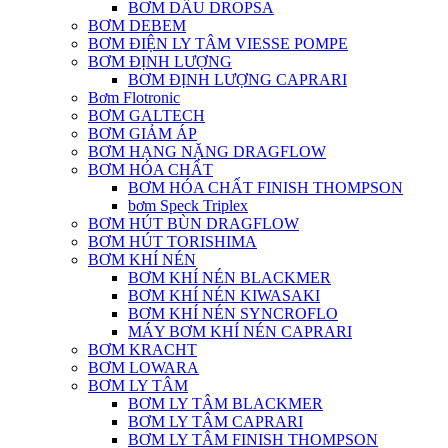
BƠM DẦU DROPSA
BƠM DEBEM
BƠM ĐIỆN LY TÂM VIESSE POMPE
BƠM ĐỊNH LƯỢNG
BƠM ĐỊNH LƯỢNG CAPRARI
Bơm Flotronic
BƠM GALTECH
BƠM GIẢM ÁP
BƠM HẠNG NẶNG DRAGFLOW
BƠM HÓA CHẤT
BƠM HÓA CHẤT FINISH THOMPSON
bơm Speck Triplex
BƠM HÚT BÙN DRAGFLOW
BƠM HÚT TORISHIMA
BƠM KHÍ NÉN
BƠM KHÍ NÉN BLACKMER
BƠM KHÍ NÉN KIWASAKI
BƠM KHÍ NÉN SYNCROFLO
MÁY BƠM KHÍ NÉN CAPRARI
BƠM KRACHT
BƠM LOWARA
BƠM LY TÂM
BƠM LY TÂM BLACKMER
BƠM LY TÂM CAPRARI
BƠM LY TÂM FINISH THOMPSON