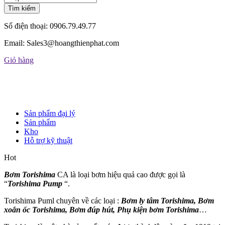
Tìm kiếm
Số điện thoại:
0906.79.49.77
Email:
Sales3@hoangthienphat.com
Giỏ hàng
Sản phẩm đại lý
Sản phẩm
Kho
Hỗ trợ kỹ thuật
Hot
Bơm Torishima
CA là loại bơm hiệu quả cao được gọi là
“
Torishima Pump
“.
Torishima Puml chuyên về các loại :
Bơm ly tâm Torishima, Bơm
xoắn ốc Torishima, Bơm đúp hút, Phụ kiện bơm Torishima
…