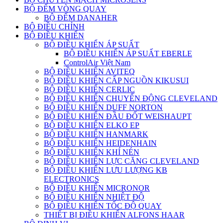
BỘ ĐẾM VÒNG QUAY
BỘ ĐẾM DANAHER
BỘ ĐIỀU CHỈNH
BỘ ĐIỀU KHIỂN
BỘ ĐIỀU KHIỂN ÁP SUẤT
BỘ ĐIỀU KHIỂN ÁP SUẤT EBERLE
ControlAir Việt Nam
BỘ ĐIỀU KHIỂN AVITEQ
BỘ ĐIỀU KHIỂN CẤP NGUỒN KIKUSUI
BỘ ĐIỀU KHIỂN CERLIC
BỘ ĐIỀU KHIỂN CHUYỂN ĐỘNG CLEVELAND
BỘ ĐIỀU KHIỂN DUFF NORTON
BỘ ĐIỀU KHIỂN ĐẦU ĐỐT WEISHAUPT
BỘ ĐIỀU KHIỂN ELKO EP
BỘ ĐIỀU KHIỂN HANMARK
BỘ ĐIỀU KHIỂN HEIDENHAIN
BỘ ĐIỀU KHIỂN KHÍ NÉN
BỘ ĐIỀU KHIỂN LỰC CĂNG CLEVELAND
BỘ ĐIỀU KHIỂN LƯU LƯỢNG KB
ELECTRONICS
BỘ ĐIỀU KHIỂN MICRONOR
BỘ ĐIỀU KHIỂN NHIỆT ĐỘ
BỘ ĐIỀU KHIỂN TỐC ĐỘ QUAY
THIẾT BỊ ĐIỀU KHIỂN ALFONS HAAR