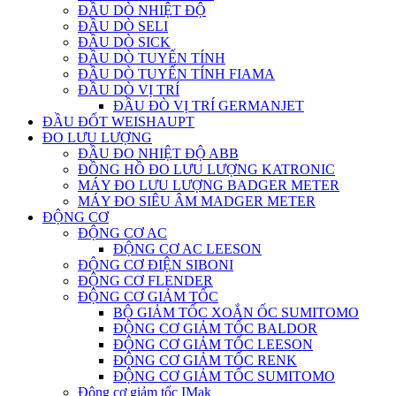
ĐẦU DÒ NHIỆT ĐỘ
ĐẦU DÒ SELI
ĐẦU DÒ SICK
ĐẦU DÒ TUYẾN TÍNH
ĐẦU DÒ TUYẾN TÍNH FIAMA
ĐẦU DÒ VỊ TRÍ
ĐẦU ĐÒ VỊ TRÍ GERMANJET
ĐẦU ĐỐT WEISHAUPT
ĐO LƯU LƯỢNG
ĐẦU ĐO NHIỆT ĐỘ ABB
ĐỒNG HỒ ĐO LƯU LƯỢNG KATRONIC
MÁY ĐO LƯU LƯỢNG BADGER METER
MÁY ĐO SIÊU ÂM MADGER METER
ĐỘNG CƠ
ĐỘNG CƠ AC
ĐỘNG CƠ AC LEESON
ĐỘNG CƠ ĐIỆN SIBONI
ĐỘNG CƠ FLENDER
ĐỘNG CƠ GIẢM TỐC
BỘ GIẢM TỐC XOẮN ỐC SUMITOMO
ĐỘNG CƠ GIẢM TỐC BALDOR
ĐỘNG CƠ GIẢM TỐC LEESON
ĐỘNG CƠ GIẢM TỐC RENK
ĐỘNG CƠ GIẢM TỐC SUMITOMO
Động cơ giảm tốc IMak