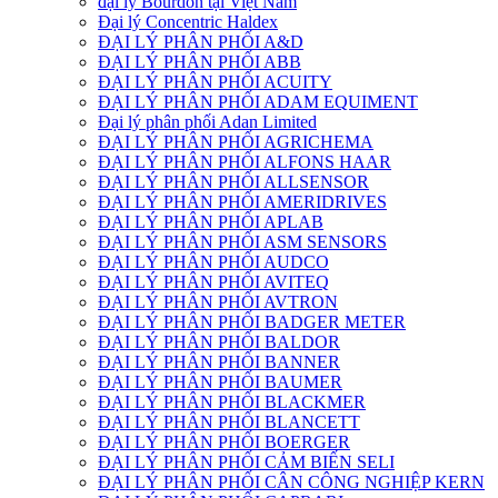
đại lý Bourdon tại Việt Nam
Đại lý Concentric Haldex
ĐẠI LÝ PHÂN PHỐI A&D
ĐẠI LÝ PHÂN PHỐI ABB
ĐẠI LÝ PHÂN PHỐI ACUITY
ĐẠI LÝ PHÂN PHỐI ADAM EQUIMENT
Đại lý phân phối Adan Limited
ĐẠI LÝ PHÂN PHỐI AGRICHEMA
ĐẠI LÝ PHÂN PHỐI ALFONS HAAR
ĐẠI LÝ PHÂN PHỐI ALLSENSOR
ĐẠI LÝ PHÂN PHỐI AMERIDRIVES
ĐẠI LÝ PHÂN PHỐI APLAB
ĐẠI LÝ PHÂN PHỐI ASM SENSORS
ĐẠI LÝ PHÂN PHỐI AUDCO
ĐẠI LÝ PHÂN PHỐI AVITEQ
ĐẠI LÝ PHÂN PHỐI AVTRON
ĐẠI LÝ PHÂN PHỐI BADGER METER
ĐẠI LÝ PHÂN PHỐI BALDOR
ĐẠI LÝ PHÂN PHỐI BANNER
ĐẠI LÝ PHÂN PHỐI BAUMER
ĐẠI LÝ PHÂN PHỐI BLACKMER
ĐẠI LÝ PHÂN PHỐI BLANCETT
ĐẠI LÝ PHÂN PHỐI BOERGER
ĐẠI LÝ PHÂN PHỐI CẢM BIẾN SELI
ĐẠI LÝ PHÂN PHỐI CÂN CÔNG NGHIỆP KERN