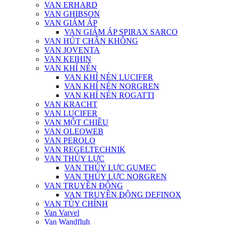
VAN ERHARD
VAN GHIBSON
VAN GIẢM ÁP
VAN GIẢM ÁP SPIRAX SARCO
VAN HÚT CHÂN KHÔNG
VAN JOVENTA
VAN KEIHIN
VAN KHÍ NÉN
VAN KHÍ NÉN LUCIFER
VAN KHÍ NÉN NORGREN
VAN KHÍ NÉN ROGATTI
VAN KRACHT
VAN LUCIFER
VAN MỘT CHIỀU
VAN OLEOWEB
VAN PEROLO
VAN REGELTECHNIK
VAN THỦY LỰC
VAN THỦY LỰC GUMEC
VAN THỦY LỰC NORGREN
VAN TRUYỀN ĐỘNG
VAN TRUYỀN ĐỘNG DEFINOX
VAN TÙY CHỈNH
Van Varvel
Van Wandfluh