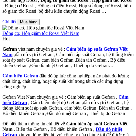
tốc liền hộp Rossi ,
Động cơ giảm tốc Rossi
,
Hộp giảm tốc Rossi
, Động cơ Rossi , Động cơ điện Rossi, Hộp số động cơ Rossi, hộp
số giảm tốc Rossi ,bộ điều kiển chuyển động Rossi …
Chi tiết
Mua hàng
Động cơ, Hộp giảm tốc Rossi Việt Nam
Hot
Gefran
viet nam chuyên gia về :
Cảm biến áp suất Gefran
Việt
Nam
,đầu dò vị trí Gefran , Cảm biến áp suất Gefran, hệ thống kiểm
soát áp suất Gefran, cảm biến Gefran ,Biến tần Gefran , Bộ điều
khiển Gefran ,Đầu dò nhiệt Gefran , Thiết bị đo Gefran…
Cảm biến Gefran
đầu dò áp lực công nghiệp, máy phát đo lường
chất lỏng, chất lỏng, hoặc áp suất khí trong tất cả các ứng dụng
công nghiệp.
Gefran Viet Nam chuyên gia về : Cảm biến áp suất Gefran ,
Cảm
biến Gefran
, Cảm biến nhiệt độ Gefran ,đầu dò vị trí Gefran , hệ
thống kiểm soát áp suất Gefran, cảm biến Gefran ,Biến tần Gefran ,
Bộ điều khiển Gefran ,Đầu dò nhiệt Gefran , Thiết bị đo Gefran
Để biết thêm thông tin chi tiết về
Cảm biến áp suất Gefran Việt
Nam
, Biến tần Gefran , Bộ điều khiển Gefran ,
Đầu dò nhiệt
Gefran
xin vui lòng liên hệ với công ty của chúng tôi để được giá