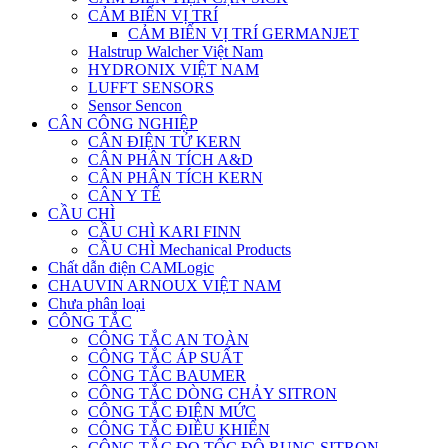
CẢM BIẾN VỊ TRÍ
CẢM BIẾN VỊ TRÍ GERMANJET
Halstrup Walcher Việt Nam
HYDRONIX VIỆT NAM
LUFFT SENSORS
Sensor Sencon
CÂN CÔNG NGHIỆP
CÂN ĐIỆN TỬ KERN
CÂN PHÂN TÍCH A&D
CÂN PHÂN TÍCH KERN
CÂN Y TẾ
CẦU CHÌ
CẦU CHÌ KARI FINN
CẦU CHÌ Mechanical Products
Chất dẫn điện CAMLogic
CHAUVIN ARNOUX VIỆT NAM
Chưa phân loại
CÔNG TẮC
CÔNG TẮC AN TOÀN
CÔNG TẮC ÁP SUẤT
CÔNG TẮC BAUMER
CÔNG TẮC DÒNG CHẢY SITRON
CÔNG TẮC ĐIỆN MỨC
CÔNG TẮC ĐIỀU KHIỂN
CÔNG TẮC ĐO TỐC ĐỘ RUNG SITRON