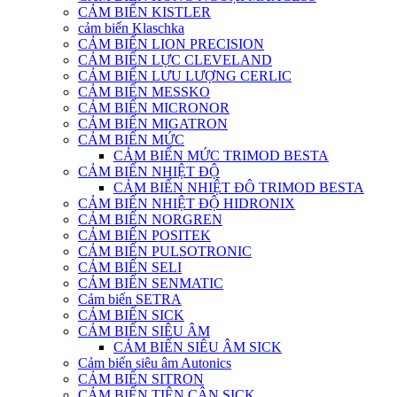
CẢM BIẾN KISTLER
cảm biến Klaschka
CẢM BIẾN LION PRECISION
CẢM BIẾN LỰC CLEVELAND
CẢM BIẾN LƯU LƯỢNG CERLIC
CẢM BIẾN MESSKO
CẢM BIẾN MICRONOR
CẢM BIẾN MIGATRON
CẢM BIẾN MỨC
CẢM BIẾN MỨC TRIMOD BESTA
CẢM BIẾN NHIỆT ĐỘ
CẢM BIẾN NHIỆT ĐÔ TRIMOD BESTA
CẢM BIẾN NHIỆT ĐỘ HIDRONIX
CẢM BIẾN NORGREN
CẢM BIẾN POSITEK
CẢM BIẾN PULSOTRONIC
CẢM BIẾN SELI
CẢM BIẾN SENMATIC
Cảm biến SETRA
CẢM BIẾN SICK
CẢM BIẾN SIÊU ÂM
CẢM BIẾN SIÊU ÂM SICK
Cảm biến siêu âm Autonics
CẢM BIẾN SITRON
CẢM BIẾN TIỆN CẬN SICK