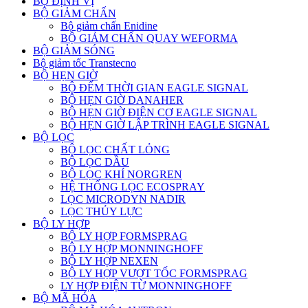
BỘ ĐỊNH VỊ
BỘ GIẢM CHẤN
Bộ giảm chấn Enidine
BỘ GIẢM CHẤN QUAY WEFORMA
BỘ GIẢM SÓNG
Bộ giảm tốc Transtecno
BỘ HẸN GIỜ
BỘ ĐẾM THỜI GIAN EAGLE SIGNAL
BỘ HẸN GIỜ DANAHER
BỘ HẸN GIỜ ĐIỆN CƠ EAGLE SIGNAL
BỘ HẸN GIỜ LẬP TRÌNH EAGLE SIGNAL
BỘ LỌC
BỘ LỌC CHẤT LỎNG
BỘ LỌC DẦU
BỘ LỌC KHÍ NORGREN
HỆ THỐNG LỌC ECOSPRAY
LỌC MICRODYN NADIR
LỌC THỦY LỰC
BỘ LY HỢP
BỘ LY HỢP FORMSPRAG
BỘ LY HỢP MONNINGHOFF
BỘ LY HỢP NEXEN
BỘ LY HỢP VƯỢT TỐC FORMSPRAG
LY HỢP ĐIỆN TỪ MONNINGHOFF
BỘ MÃ HÓA