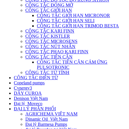
CÔNG TẮC ĐÓNG MỞ
CÔNG TẮC GIỚI HẠN
CÔNG TẮC GIỚI HẠN MICRONOR
CÔNG TẮC GIỚI HẠN SELI
CÔNG TẮC GIỚI HẠN TRIMOD BESTA
CÔNG TẮC KARI FINN
CÔNG TẮC KISTLER
CÔNG TẮC MICROSENS
CÔNG TẮC NÚT NHẤN
CÔNG TẮC PHAO KARI FINN
CÔNG TẮC TIỆN CẬN
CÔNG TẮC TIỆN CẬN CẢM ỨNG
PULSOTRONIC
CÔNG TẮC TỪ TÍNH
CÔNG TẮC ĐIỆN TỪ
Copeland pumps
Cynergy3
DÂY CUROA
Denison Việt Nam
Đại lý Moveco
ĐẠI LÝ PHÂN PHỐI
AGRICHEMA VIỆT NAM
Dinamic Oil Việt Nam
Đại lý Barmesa Pumps