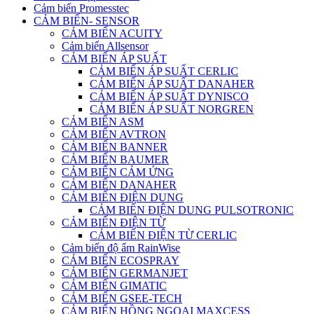
Cảm biến Promesstec
CẢM BIẾN- SENSOR
CẢM BIẾN ACUITY
Cảm biến Allsensor
CẢM BIẾN ÁP SUẤT
CẢM BIẾN ÁP SUẤT CERLIC
CẢM BIẾN ÁP SUẤT DANAHER
CẢM BIẾN ÁP SUẤT DYNISCO
CẢM BIẾN ÁP SUẤT NORGREN
CẢM BIẾN ASM
CẢM BIẾN AVTRON
CẢM BIẾN BANNER
CẢM BIẾN BAUMER
CẢM BIẾN CẢM ỨNG
CẢM BIẾN DANAHER
CẢM BIẾN ĐIỆN DUNG
CẢM BIẾN ĐIỆN DUNG PULSOTRONIC
CẢM BIẾN ĐIỆN TỪ
CẢM BIẾN ĐIỆN TỪ CERLIC
Cảm biến độ ẩm RainWise
CẢM BIẾN ECOSPRAY
CẢM BIẾN GERMANJET
CẢM BIẾN GIMATIC
CẢM BIẾN GSEE-TECH
CẢM BIẾN HỒNG NGOẠI MAXCESS