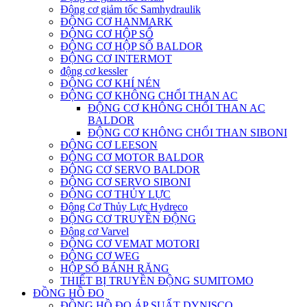
Động cơ giảm tốc Samhydraulik
ĐỘNG CƠ HANMARK
ĐỘNG CƠ HỘP SỐ
ĐỘNG CƠ HỘP SỐ BALDOR
ĐỘNG CƠ INTERMOT
động cơ kessler
ĐỘNG CƠ KHÍ NÉN
ĐỘNG CƠ KHÔNG CHỔI THAN AC
ĐỘNG CƠ KHÔNG CHỔI THAN AC
BALDOR
ĐỘNG CƠ KHÔNG CHỔI THAN SIBONI
ĐỘNG CƠ LEESON
ĐỘNG CƠ MOTOR BALDOR
ĐỘNG CƠ SERVO BALDOR
ĐỘNG CƠ SERVO SIBONI
ĐỘNG CƠ THỦY LỰC
Động Cơ Thủy Lực Hydreco
ĐỘNG CƠ TRUYỀN ĐỘNG
Động cơ Varvel
ĐỘNG CƠ VEMAT MOTORI
ĐỘNG CƠ WEG
HỘP SỐ BÁNH RĂNG
THIẾT BỊ TRUYỀN ĐỘNG SUMITOMO
ĐỒNG HỒ ĐO
ĐỒNG HỒ ĐO ÁP SUẤT DYNISCO