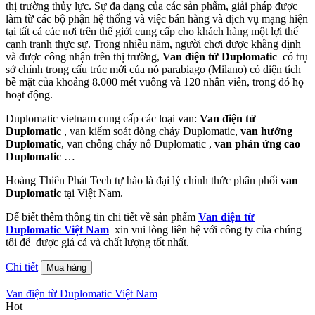
thị trường thủy lực. Sự đa dạng của các sản phẩm, giải pháp được
làm từ các bộ phận hệ thống và việc bán hàng và dịch vụ mạng hiện
tại tất cả các nơi trên thế giới cung cấp cho khách hàng một lợi thế
cạnh tranh thực sự. Trong nhiều năm, người chơi được khẳng định
và được công nhận trên thị trường,
Van điện từ Duplomatic
có trụ
sở chính trong cấu trúc mới của nó parabiago (Milano) có diện tích
bề mặt của khoảng 8.000 mét vuông và 120 nhân viên, trong đó họ
hoạt động.
Duplomatic vietnam cung cấp các loại van:
Van điện từ
Duplomatic
, van kiểm soát dòng chảy Duplomatic,
van hướng
Duplomatic
, van chống cháy nổ Duplomatic ,
van phản ứng cao
Duplomatic
…
Hoàng Thiên Phát Tech tự hào là đại lý chính thức phân phối
van
Duplomatic
tại Việt Nam.
Để biết thêm thông tin chi tiết về sản phẩm
Van điện từ
Duplomatic Việt Nam
xin vui lòng liên hệ với công ty của chúng
tôi để được giá cả và chất lượng tốt nhất.
Chi tiết
Mua hàng
Van điện từ Duplomatic Việt Nam
Hot