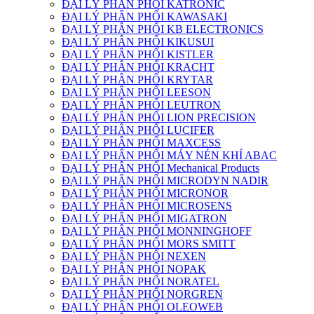
ĐẠI LÝ PHÂN PHỐI KATRONIC
ĐẠI LÝ PHÂN PHỐI KAWASAKI
ĐẠI LÝ PHÂN PHỐI KB ELECTRONICS
ĐẠI LÝ PHÂN PHỐI KIKUSUI
ĐẠI LÝ PHÂN PHỐI KISTLER
ĐẠI LÝ PHÂN PHỐI KRACHT
ĐẠI LÝ PHÂN PHỐI KRYTAR
ĐẠI LÝ PHÂN PHỐI LEESON
ĐẠI LÝ PHÂN PHỐI LEUTRON
ĐẠI LÝ PHÂN PHỐI LION PRECISION
ĐẠI LÝ PHÂN PHỐI LUCIFER
ĐẠI LÝ PHÂN PHỐI MAXCESS
ĐẠI LÝ PHÂN PHỐI MÁY NÉN KHÍ ABAC
ĐẠI LÝ PHÂN PHỐI Mechanical Products
ĐẠI LÝ PHÂN PHỐI MICRODYN NADIR
ĐẠI LÝ PHÂN PHỐI MICRONOR
ĐẠI LÝ PHÂN PHỐI MICROSENS
ĐẠI LÝ PHÂN PHỐI MIGATRON
ĐẠI LÝ PHÂN PHỐI MONNINGHOFF
ĐẠI LÝ PHÂN PHỐI MORS SMITT
ĐẠI LÝ PHÂN PHỐI NEXEN
ĐẠI LÝ PHÂN PHỐI NOPAK
ĐẠI LÝ PHÂN PHỐI NORATEL
ĐẠI LÝ PHÂN PHỐI NORGREN
ĐẠI LÝ PHÂN PHỐI OLEOWEB