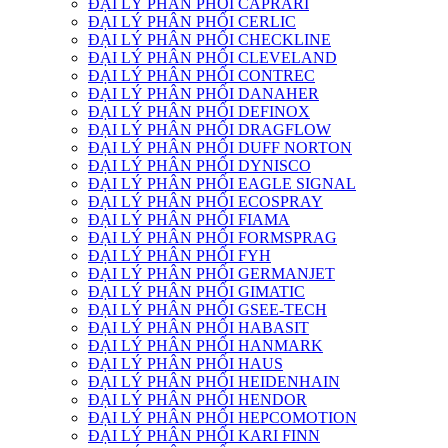
ĐẠI LÝ PHÂN PHỐI CAPRARI
ĐẠI LÝ PHÂN PHỐI CERLIC
ĐẠI LÝ PHÂN PHỐI CHECKLINE
ĐẠI LÝ PHÂN PHỐI CLEVELAND
ĐẠI LÝ PHÂN PHỐI CONTREC
ĐẠI LÝ PHÂN PHỐI DANAHER
ĐẠI LÝ PHÂN PHỐI DEFINOX
ĐẠI LÝ PHÂN PHỐI DRAGFLOW
ĐẠI LÝ PHÂN PHỐI DUFF NORTON
ĐẠI LÝ PHÂN PHỐI DYNISCO
ĐẠI LÝ PHÂN PHỐI EAGLE SIGNAL
ĐẠI LÝ PHÂN PHỐI ECOSPRAY
ĐẠI LÝ PHÂN PHỐI FIAMA
ĐẠI LÝ PHÂN PHỐI FORMSPRAG
ĐẠI LÝ PHÂN PHỐI FYH
ĐẠI LÝ PHÂN PHỐI GERMANJET
ĐẠI LÝ PHÂN PHỐI GIMATIC
ĐẠI LÝ PHÂN PHỐI GSEE-TECH
ĐẠI LÝ PHÂN PHỐI HABASIT
ĐẠI LÝ PHÂN PHỐI HANMARK
ĐẠI LÝ PHÂN PHỐI HAUS
ĐẠI LÝ PHÂN PHỐI HEIDENHAIN
ĐẠI LÝ PHÂN PHỐI HENDOR
ĐẠI LÝ PHÂN PHỐI HEPCOMOTION
ĐẠI LÝ PHÂN PHỐI KARI FINN