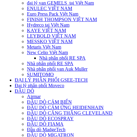
đại lý van GEMELS tại Việt Nam
ENULEC VIỆT NAM
Euro Press Pack Việt Nam
FINISH THOMPSON VIỆT NAM
Hydreco tại Việt Nam
KAYE VIỆT NAM
LEYBOLD VIỆT NAM
MESSKO VIỆT NAM
Metaris Việt Nam
New Celio Việt Nam
Nhà phân phối RE SPA
Nhà phân phối RE SPA
Nhà phân phối van Auk Muller
SUMITOMO
ĐẠI LÝ PHÂN PHỐI GSEE-TECH
Đại lý phân phối Moveco
ĐẦU DÒ
Airmar
ĐẦU DÒ CẢM BIẾN
ĐẦU DÒ CẢM ỨNG HEIDENHAIN
ĐẦU DÒ CĂNG THẲNG CLEVELAND
ĐẦU DÒ ECOSPRAY
ĐẦU DÒ FIAMA
Đầu dò MadgeTech
ĐẦU DÒ MIGATRON