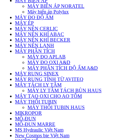
MÁY BIẾN ÁP
MÁY BIẾN ÁP NORATEL
Máy biến áp Polylux
MÁY ĐO ĐỘ ẨM
MÁY ÉP
MÁY NÉN CERLIC
MÁY NÉN KHÍ ABAC
MÁY NÉN KHÍ BECKER
MÁY NÉN LẠNH
MÁY PHÂN TÍCH
MÁY ĐO APLAB
MÁY ĐO OXI A&D
MÁY PHÂN TÍCH ĐỘ ẨM A&D
MÁY RUNG SINEX
MÁY RUNG TÍNH TỪ AVITEQ
MÁY TÁCH LY TÂM
MÁY LY TÂM TÁCH BÙN HAUS
MÁY TẠO OXI CHO AO TÔM
MÁY THỔI TUBIN
MÁY THỔI TUBIN HAUS
MIKROPOR
MÔ-ĐUN
MÔ-ĐUN MARRE
MS Hydraulic Việt Nam
New Cosmos bie Việt Nam