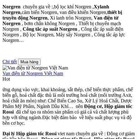
Norgren
chuyên gia về :,bộ lọc khí Norgren ,
Xylanh
Norgren
,cảm biến Norgren, van điều khiển Norgren,
thiết bị
truyền động Norgren
, Xi lanh tròn Norgren,
Van điện từ
Norgren
, bơm chân không Norgren , Thiết bị chuyển mạch
Norgren ,
Công tắc áp suất Norgren
, Công tắc áp suất điện
Norgren , Bộ lọc Norgren, Máy sấy Norgren , Công tắc áp lực
Norgren…
Chi tiết
Mua hàng
Van điện từ Norgren Việt Nam
Hot
ứng dụng vào vực, khai khoáng, sắt thép, chế biến thực phẩm, chế
biến gỗ, hoá chất đặc thù là môi trường hoá chất (môi trường Axit,
hoá chất ăn mòn) như: Chế Biến Cao Su, Xử Lý Hoá Chất, Dược
Phẩm Mỹ Phẩm, Ngành Dầu Khí… nên
Động cơ, Hộp giảm tốc
Rossi
đã chế tạo ra nhóm sản phẩm có giá cả và chất lượng phù
hợp với từng ngành.Đặc biệt đảm bảo về hiệu suất phục vụ và độ
bền cơ học.
Đại lý Hộp giảm tốc Rossi
viet nam chuyên gia về : Động cơ giảm