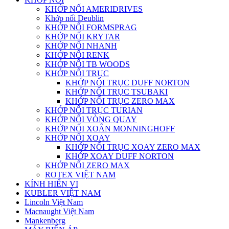
KHỚP NỐI AMERIDRIVES
Khớp nối Deublin
KHỚP NỐI FORMSPRAG
KHỚP NỐI KRYTAR
KHỚP NỐI NHANH
KHỚP NỐI RENK
KHỚP NỐI TB WOODS
KHỚP NỐI TRỤC
KHỚP NỐI TRỤC DUFF NORTON
KHỚP NỐI TRỤC TSUBAKI
KHỚP NỐI TRỤC ZERO MAX
KHỚP NỐI TRỤC TURIAN
KHỚP NỐI VÒNG QUAY
KHỚP NỐI XOẮN MONNINGHOFF
KHỚP NỐI XOAY
KHỚP NỐI TRỤC XOAY ZERO MAX
KHỚP XOAY DUFF NORTON
KHỚP NỐI ZERO MAX
ROTEX VIỆT NAM
KÍNH HIỂN VI
KUBLER VIỆT NAM
Lincoln Việt Nam
Macnaught Việt Nam
Mankenberg