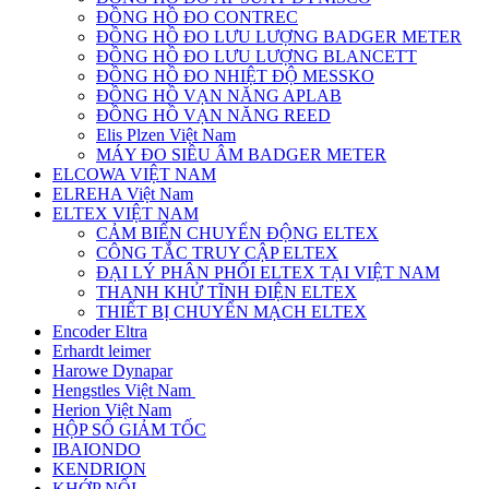
ĐỒNG HỒ ĐO CONTREC
ĐỒNG HỒ ĐO LƯU LƯỢNG BADGER METER
ĐỒNG HỒ ĐO LƯU LƯỢNG BLANCETT
ĐỒNG HỒ ĐO NHIỆT ĐỘ MESSKO
ĐỒNG HỒ VẠN NĂNG APLAB
ĐỒNG HỒ VẠN NĂNG REED
Elis Plzen Việt Nam
MÁY ĐO SIÊU ÂM BADGER METER
ELCOWA VIỆT NAM
ELREHA Việt Nam
ELTEX VIỆT NAM
CẢM BIẾN CHUYỂN ĐỘNG ELTEX
CÔNG TẮC TRUY CẬP ELTEX
ĐẠI LÝ PHÂN PHỐI ELTEX TẠI VIỆT NAM
THANH KHỬ TĨNH ĐIỆN ELTEX
THIẾT BỊ CHUYỂN MẠCH ELTEX
Encoder Eltra
Erhardt leimer
Harowe Dynapar
Hengstles Việt Nam
Herion Việt Nam
HỘP SỐ GIẢM TỐC
IBAIONDO
KENDRION
KHỚP NỐI