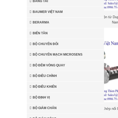
BĂNG TẢI
BAUMER VIỆT NAM
Bơm ly tâm Torishima Việt
Van điện từ Dup
Nam
Na
BERARMA
BIẾN TẦN
Hot
Hot
BỘ CHUYỂN ĐỔI
BỘ CHUYỂN MẠCH MICROSENS
BỘ ĐẾM VÒNG QUAY
K
BỘ ĐIỀU CHỈNH
Deublin
BỘ ĐIỀU KHIỂN
BỘ ĐỊNH VỊ
Khớp 
Deublin
BỘ GIẢM CHẤN
Khớp nối 
Bóng đèn diệt khuẩn UV
Van
Duplomatic Việ
Sankyo Denki