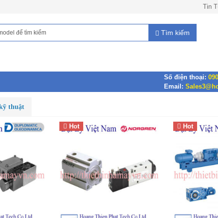
Tin 
Tìm kiếm
Số điện thoại:
090
Email:
Sales3@ho
kỹ thuật
Hot
Hot
lomatic Việt