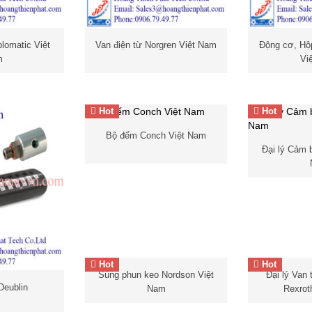
lomatic Việt
Van điện từ Norgren Việt Nam
Động cơ, Hộ
m
Vi
Hot
Hot
bộ điều
Bộ đếm Conch Việt Nam
khiển nhiệt độ Conch
Đại lý Cảm b
hớ
p
nối xoay
Cảm biến đi
I
Hot
Hot
nối nhanh
Súng phun keo Nordson Việt
Đại lý Van
cả
lượng IFM
Deublin
Nam
Rexrot
 điện từ
t Nam