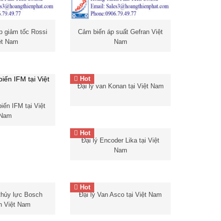
p giảm tốc Rossi
Cảm biến áp suất Gefran Việt
ệt Nam
Nam
Cảm biến Gefran
Hot
Đại lý van Konan tại Việt Nam
Đại lý van Konan tại Việt Nam
iến IFM tại Việt
Nam
Hot
Đại lý Encoder Lika tại Việt
Đại lý Encoder Lika tại Việt
Nam
ện quang
IFM
Nam
Đầu dò nhiệt Gefran
IFM
IFM
FM
Hot
Đại lý Van Asco tại Việt Nam
 thủy lực Bosch
m biến lưu
Đại lý Van Asco tại Việt Nam
ASCO
h Việt Nam