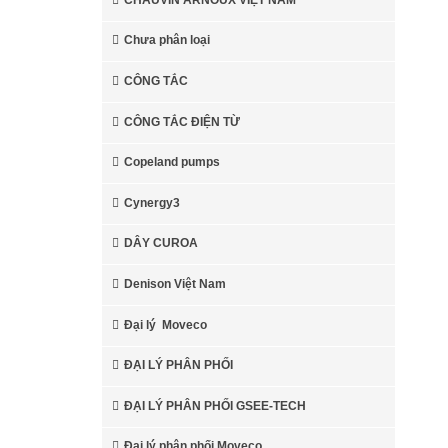
Chưa phân loại
CÔNG TẮC
CÔNG TẮC ĐIỆN TỪ
Copeland pumps
Cynergy3
DÂY CUROA
Denison Việt Nam
Đại lý Moveco
ĐẠI LÝ PHÂN PHỐI
ĐẠI LÝ PHÂN PHỐI GSEE-TECH
Đại lý phân phối Moveco