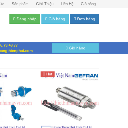
Tức
Sản phẩm
Giới Thiệu
Liên Hệ
Giỏ hàng
Đăng nhập
Giỏ hàng
Đơn hàng
6.79.49.77
Giỏ hàng
angthienphat.com
Hot
Cảm biến áp suất
Gefran
Việt Nam
Cảm biến Gefran