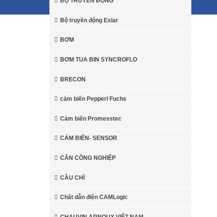
BỘ TRUYỀN ĐỘNG
© 2026 Sales3-0906.79.49.77. All rights reserved.
Bộ truyền động Exlar
BƠM
BƠM TUA BIN SYNCROFLO
BRECON
cảm biến Pepperl Fuchs
Kollmorgen
Ổ đĩa
Cảm biến Promesstec
Servo Kollmorgen
CẢM BIẾN- SENSOR
Động cơ Kollmorgen
Động
CÂN CÔNG NGHIỆP
cơ Servo Kollmorgen
Actuators
Kollmorgen
CẦU CHÌ
Chất dẫn điện CAMLogic
Bánh răng
Kollmorgen
CHAUVIN ARNOUX VIỆT NAM