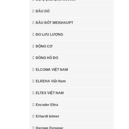
ĐẦU DÒ
ĐẦU ĐỐT WEISHAUPT
ĐO LƯU LƯỢNG
ĐỘNG CƠ
ĐỒNG HỒ ĐO
ELCOWA VIỆT NAM
ELREHA Việt Nam
ELTEX VIỆT NAM
Encoder Eltra
Erhardt leimer
Harowe Dynapar