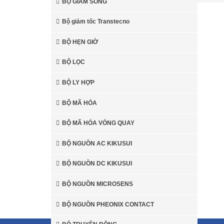
BỘ GIẢM SÓNG
Bộ giảm tốc Transtecno
BỘ HẸN GIỜ
BỘ LỌC
BỘ LY HỢP
BỘ MÃ HÓA
BỘ MÃ HÓA VÒNG QUAY
Hot
Kollmorgen
BỘ NGUỒN AC KIKUSUI
Đại lý phân phối Động cơ
BỘ NGUỒN DC KIKUSUI
Servo Kollmorgen tại Việt Nam
BỘ NGUỒN MICROSENS
BỘ NGUỒN PHEONIX CONTACT