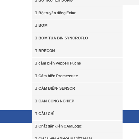
BỘ TRUYỀN ĐỘNG
Bộ truyền động Exlar
BƠM
BƠM TUA BIN SYNCROFLO
BRECON
Hot
Kollmorgen
cảm biến Pepperl Fuchs
Van Asco Việt 
Đại lý phân phối Động cơ
Cảm biến Promesstec
Servo Kollmorgen tại Việt Nam
CẢM BIẾN- SENSOR
CÂN CÔNG NGHIỆP
CẦU CHÌ
© 2026 Sales3-0906.79.49.77. All rights reserved.
Chất dẫn điện CAMLogic
CHAUVIN ARNOUX VIỆT NAM