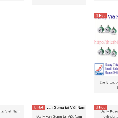
Hot
Đại lý Encode
Nam
Đại lý Encod
Đại lý
Hot
Hot
tại Việt Nam
Van điện từ Gemu –
Màng
Đại lý Koso t
 tại Việt Nam
Đại lý Koso
van Gemu
– Đại lý Gemu tại
cylinder actu
Đại lý van Gemu tại Việt Nam
cylinder 