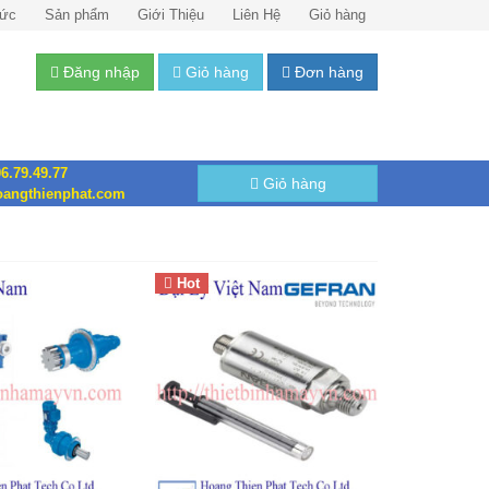
Tức
Sản phẩm
Giới Thiệu
Liên Hệ
Giỏ hàng
Đăng nhập
Giỏ hàng
Đơn hàng
6.79.49.77
Giỏ hàng
angthienphat.com
Hot
Cảm biến áp suất
Gefran
Việt Nam
Cảm biến Gefran