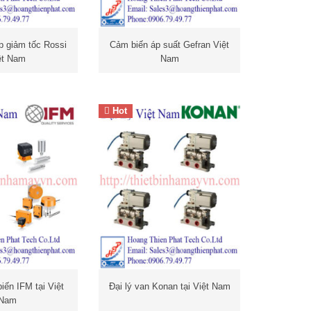
p giảm tốc Rossi
Cảm biến áp suất Gefran Việt
ệt Nam
Nam
Cảm biến Gefran
Hot
Đại lý van Konan tại Việt Nam
ện quang
IFM
Đầu dò nhiệt Gefran
IFM
IFM
FM
m biến lưu
iến IFM tại Việt
Đại lý van Konan tại Việt Nam
Nam