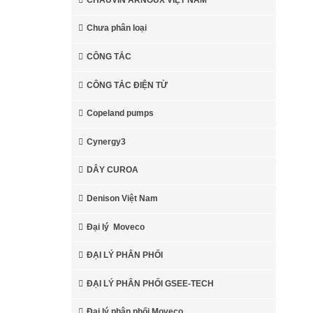
Chưa phân loại
CÔNG TẮC
CÔNG TẮC ĐIỆN TỪ
Kollmorgen
Ổ đĩa
Copeland pumps
Servo Kollmorgen
Cynergy3
Động cơ Kollmorgen
Động
DÂY CUROA
cơ Servo Kollmorgen
Actuators
Kollmorgen
Denison Việt Nam
Đại lý Moveco
Bánh răng
Kollmorgen
ĐẠI LÝ PHÂN PHỐI
ĐẠI LÝ PHÂN PHỐI GSEE-TECH
Đại lý phân phối Moveco