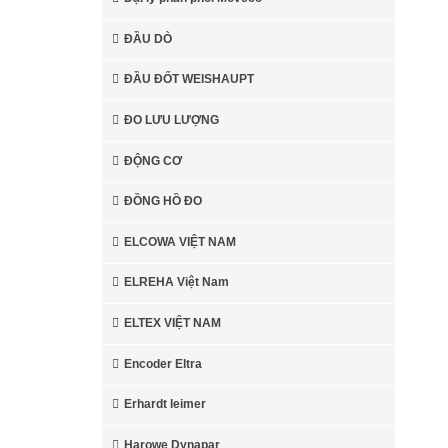
ĐẦU DÒ
ĐẦU ĐỐT WEISHAUPT
ĐO LƯU LƯỢNG
ĐỘNG CƠ
ĐỒNG HỒ ĐO
ELCOWA VIỆT NAM
ELREHA Việt Nam
ELTEX VIỆT NAM
Encoder Eltra
Erhardt leimer
Harowe Dynapar