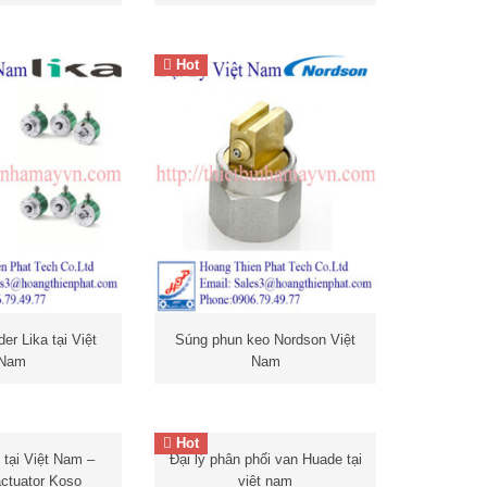
Hot
r Lika tại Việt
Súng phun keo Nordson Việt
Nam
er Lika tại Việt
Súng phun keo Nordson Việt
Nam
Nam
 Cảm biến IFM
Hot
ại Việt Nam –
Đại lý phân phối van Huade
 tại Việt Nam –
Đại lý phân phối van Huade tại
ator Koso –
tại việt nam –
Van điện từ
actuator Koso
việt nam