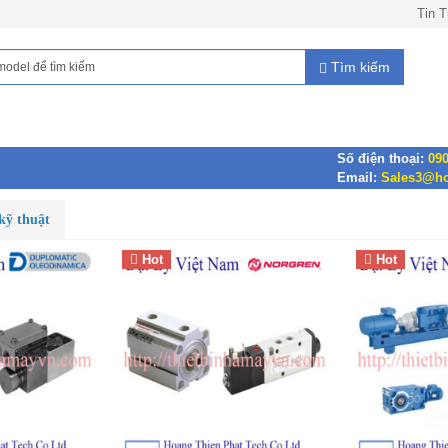
Tin 
Tìm kiếm
Số điện thoại:
090
Email:
Sales3@ho
kỹ thuật
Hot
Hot
lomatic Việt