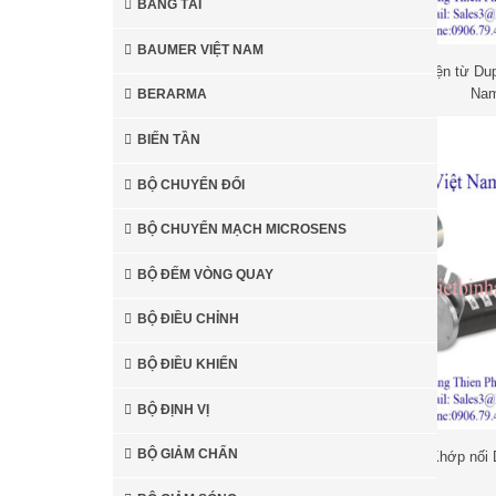
BĂNG TẢI
BAUMER VIỆT NAM
Van điện từ Dup
Na
BERARMA
BIẾN TẦN
Hot
Hot
BỘ CHUYỂN ĐỔI
BỘ CHUYỂN MẠCH MICROSENS
BỘ ĐẾM VÒNG QUAY
K
BỘ ĐIỀU CHỈNH
Deublin
BỘ ĐIỀU KHIỂN
BỘ ĐỊNH VỊ
Khớp 
Deublin
BỘ GIẢM CHẤN
Khớp nối 
Bóng đèn diệt khuẩn UV
Van
Duplomatic Việ
Sankyo Denki