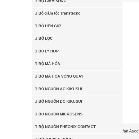
BỘ GIẢM SÓNG
Bộ giảm tốc Transtecno
BỘ HẸN GIỜ
BỘ LỌC
BỘ LY HỢP
BỘ MÃ HÓA
BỘ MÃ HÓA VÒNG QUAY
BỘ NGUỒN AC KIKUSUI
BỘ NGUỒN DC KIKUSUI
BỘ NGUỒN MICROSENS
Hot
Hot
BỘ NGUỒN PHEONIX CONTACT
Đại lý Van Asco 
Đại lý Van thủy lực Bosch
Đại lý Van Asco
ASCO
Rexroth Việt Nam