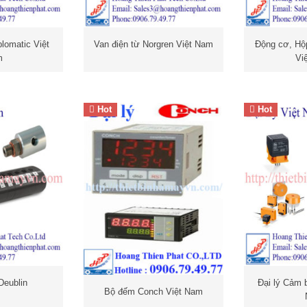
lomatic Việt
Van điện từ Norgren Việt Nam
Động cơ, Hộ
m
Vi
Hot
Hot
bộ điều
khiển nhiệt độ Conch
hớ
p
nối xoay
Cảm biến đi
I
nối nhanh
cả
lượng IFM
Deublin
Đại lý Cảm b
Bộ đếm Conch Việt Nam
 điện từ
t Nam